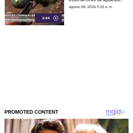
hacia el mercado
agosto 08, 2026 11:22 a. m.
estadounidense, mientras
2:44
persisten las extorsiones a
productores de aguacate y
limón