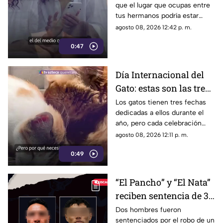
que el lugar que ocupas entre
estudios
tus hermanos podría estar
relacionado con determinadas
agosto 08, 2026 12:42 p. m.
condiciones de salud a lo largo
0:47
de la vida.
Día Internacional del
Gato: estas son las tres
fechas del año en que
Los gatos tienen tres fechas
dedicadas a ellos durante el
se celebra a los felinos
año, pero cada celebración
surgió por motivos diferentes.
agosto 08, 2026 12:11 p. m.
0:49
“El Pancho” y “El Nata”
reciben sentencia de 3
años por robar un
Dos hombres fueron
sentenciados por el robo de un
vehículo en la colonia