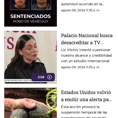
automóvil ocurrido en la
Fundadores III
colonia Fundadores III; ambos
agosto 08, 2026 11:35 a. m.
deberán cumplir tres años de
prisión y pagar una multa.
Palacio Nacional busca
desacreditar a TV
Azteca durante la
Liz Vilchis intentó cuestionar
nuestro alcance y credibilidad
mañanera
con un estudio internacional
agosto 08, 2026 11:25 a. m.
3:08
Estados Unidos volvió
a emitir una alerta para
sus inspectores en
Esta acción provocó la
suspensión temporal de las
Michoacán
exportaciones de aguacate