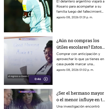
Rayados en la Leagues
El delantero argentino viajará a
Rosario para acompañar a su
Cup
familia luego del fallecimiento
de Jorge Messi, por lo que no
agosto 08, 2026 01:31 p. m.
estará disponible para el duelo
ante Monterrey.
¿Aún no compras los
útiles escolares? Estos
consejos pueden
Comprar con anticipación y
aprovechar lo que ya tienes en
ayudarte a gastar
casa puede marcar una
menos
diferencia importante en el
agosto 08, 2026 01:02 p. m.
gasto del regreso a clases.
0:46
¿Ser el hermano mayor
o el menor influye en tu
salud? Esto dicen los
Una investigación encontró