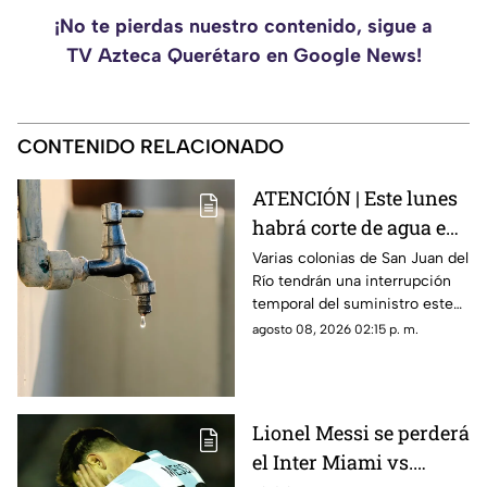
¡No te pierdas nuestro contenido, sigue a
TV Azteca Querétaro en Google News!
CONTENIDO RELACIONADO
ATENCIÓN | Este lunes
habrá corte de agua en
estas cinco zonas; estás
Varias colonias de San Juan del
Río tendrán una interrupción
son las colonias
temporal del suministro este
afectadas
10 de agosto debido a trabajos
agosto 08, 2026 02:15 p. m.
en la red de agua potable.
Lionel Messi se perderá
el Inter Miami vs.