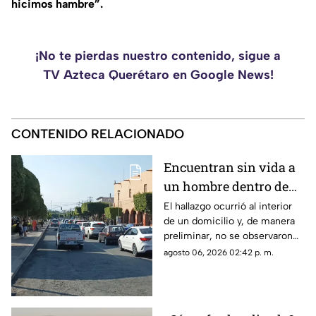
hicimos hambre”.
¡No te pierdas nuestro contenido, sigue a
TV Azteca Querétaro en Google News!
CONTENIDO RELACIONADO
Encuentran sin vida a
un hombre dentro de
una casa en esta zona
El hallazgo ocurrió al interior
de un domicilio y, de manera
de Querétaro
preliminar, no se observaron
huellas de violencia en el
agosto 06, 2026 02:42 p. m.
cuerpo.