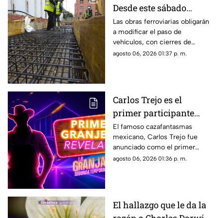
Desde este sábado
cambiará por completo
Las obras ferroviarias obligarán
a modificar el paso de
la circulación en
vehículos, con cierres de
Bernardo Quintana
carriles y circulación en
agosto 06, 2026 01:37 p. m.
contraflujo.
Carlos Trejo es el
primer participante
confirmado para la
El famoso cazafantasmas
mexicano, Carlos Trejo fue
segunda temporada de
anunciado como el primer
'La Granja VIP’
granjero oficial del reality show
agosto 06, 2026 01:36 p. m.
El hallazgo que le da la