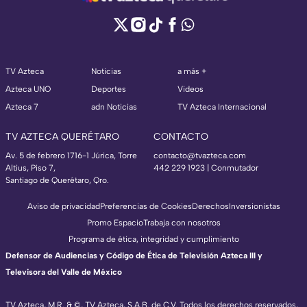
TV Azteca
Noticias
a más +
Azteca UNO
Deportes
Videos
Azteca 7
adn Noticias
TV Azteca Internacional
TV AZTECA QUERÉTARO
CONTACTO
Av. 5 de febrero 1716-1 Júrica, Torre
contacto@tvazteca.com
Altius, Piso 7,
442 229 1923 | Conmutador
Santiago de Querétaro, Qro.
Aviso de privacidad
Preferencias de Cookies
Derechos
Inversionistas
Promo Espacio
Trabaja con nosotros
Programa de ética, integridad y cumplimiento
Defensor de Audiencias y Código de Ética de Televisión Azteca III y
Televisora del Valle de México
TV Azteca, M.R. & ©, TV Azteca, S.A.B. de C.V. Todos los derechos reservados,