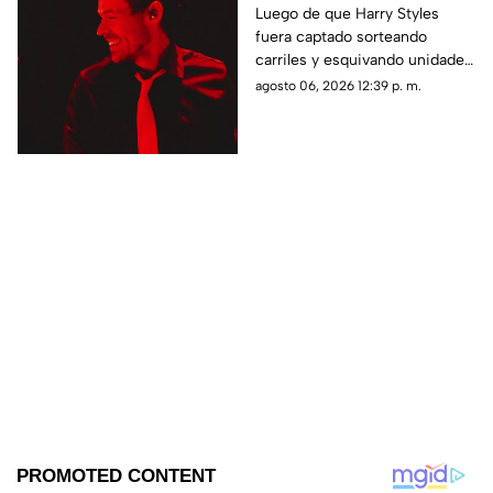
Metrobús aprovechó
Luego de que Harry Styles
fuera captado sorteando
que el cantante salió a
carriles y esquivando unidades
correr por Reforma
de transporte durante sus
agosto 06, 2026 12:39 p. m.
para darle un consejo
rutinas de ejercicio por Paseo
vial
de la Reforma, el organismo
pidió respetar las reglas viales