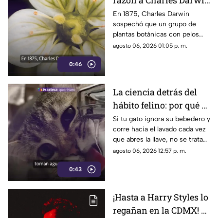
razón a Charles Darwin
siglo y medio más
En 1875, Charles Darwin
sospechó que un grupo de
tarde: hallan rara
plantas botánicas con pelos
planta carnívora
pegajosos alimentaba su
agosto 06, 2026 01:05 p. m.
organismo con insectos
0:46
La ciencia detrás del
hábito felino: por qué el
agua en movimiento
Si tu gato ignora su bebedero y
corre hacia el lavado cada vez
del grifo es irresistible
que abres la llave, no se trata
para los gatos
de un capricho
agosto 06, 2026 12:57 p. m.
0:43
¡Hasta a Harry Styles lo
regañan en la CDMX! El