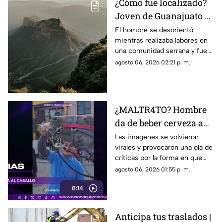
¿Cómo fue localizado?
Joven de Guanajuato es
encontrado en la Sierra
El hombre se desorientó
mientras realizaba labores en
Gorda de Querétaro
una comunidad serrana y fue
encontrado durante la noche
agosto 06, 2026 02:21 p. m.
sin presentar lesiones.
¿MALTR4TO? Hombre
da de beber cerveza a
caballo tras desfile; así
Las imágenes se volvieron
virales y provocaron una ola de
reaccionó el animal
críticas por la forma en que
fue tratado el animal al
agosto 06, 2026 01:55 p. m.
terminar un recorrido.
0:14
Anticipa tus traslados |