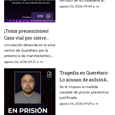
rechazo de la ciudadanía al
mostrar el momento en que
agosto 06, 2026 09:44 a. m.
una joven agred3 a patadas a
0:12
un poni
¡Toma precauciones!
Caos vial por cierre
total en importante
circulación detenida en la zona
centro de Querétaro por la
calle del Centro
presencia de manifestantes;
Histórico de Querétaro
Consulta las calles afectadas y
agosto 06, 2026 09:37 a. m.
planea tu ruta antes de salir
Tragedia en Querétaro:
Lo acusan de as3s1n4r
al exesposo de su
Se le impuso la medida
cautelar de prisión preventiva
pareja
justificada
agosto 06, 2026 09:29 a. m.