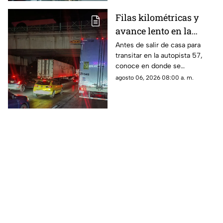
Filas kilométricas y
avance lento en la
autopista 57: los tramos
Antes de salir de casa para
transitar en la autopista 57,
colapsados este jueves
conoce en donde se
6 de agosto
encuentran las zonas más
agosto 06, 2026 08:00 a. m.
complicadas este jueves