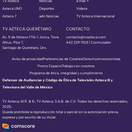
TV Azteca
Noticias
a más +
Azteca UNO
Deportes
Videos
Azteca 7
adn Noticias
TV Azteca Internacional
TV AZTECA QUERÉTARO
CONTACTO
Av. 5 de febrero 1716-1 Júrica, Torre
contacto@tvazteca.com
Altius, Piso 7,
442 229 1923 | Conmutador
Santiago de Querétaro, Qro.
Aviso de privacidad
Preferencias de Cookies
Derechos
Inversionistas
Promo Espacio
Trabaja con nosotros
Programa de ética, integridad y cumplimiento
Defensor de Audiencias y Código de Ética de Televisión Azteca III y
Televisora del Valle de México
TV Azteca, M.R. & ©, TV Azteca, S.A.B. de C.V. Todos los derechos reservados,
2025.
Queda prohibida la reproducción total o parcial sin la autorización previa,
expresa y por escrito de su titular.