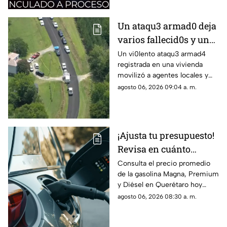
Un ataqu3 armad0 deja
varios fallecid0s y un
herido en una
Un vi0lento ataqu3 armad4
registrada en una vivienda
vivienda: esto es lo que
movilizó a agentes locales y
han confirmado las
estatales; se confirman varias
agosto 06, 2026 09:04 a. m.
autoridades
víctimas m0rtales y descartan
peligro activo
¡Ajusta tu presupuesto!
Revisa en cuánto
amanece el litro de
Consulta el precio promedio
de la gasolina Magna, Premium
gasolina este jueves
y Diésel en Querétaro hoy
jueves 6 de agosto
agosto 06, 2026 08:30 a. m.