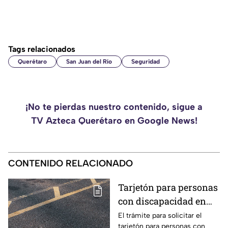
Tags relacionados
Querétaro
San Juan del Río
Seguridad
¡No te pierdas nuestro contenido, sigue a
TV Azteca Querétaro en Google News!
CONTENIDO RELACIONADO
Tarjetón para personas
con discapacidad en
Querétaro: la guía
El trámite para solicitar el
tarjetón para personas con