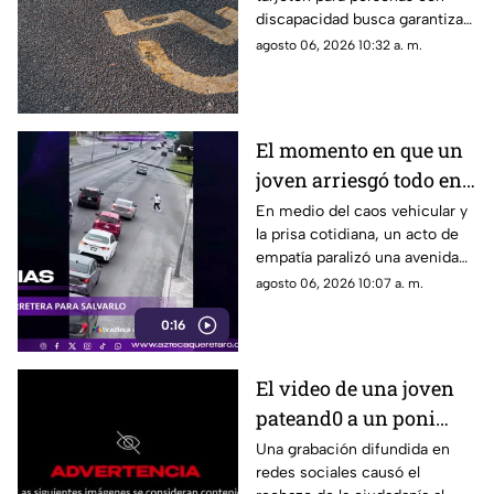
completa para
discapacidad busca garantizar
solicitarlo este año
el derecho a una movilidad
agosto 06, 2026 10:32 a. m.
incluyente y segura
El momento en que un
joven arriesgó todo en
plena avenida para
En medio del caos vehicular y
la prisa cotidiana, un acto de
rescatar a un perro
empatía paralizó una avenida
asustado
cuando un joven detuvo el
agosto 06, 2026 10:07 a. m.
tráfico
0:16
El video de una joven
pateand0 a un poni
crea indignación en
Una grabación difundida en
redes sociales causó el
redes