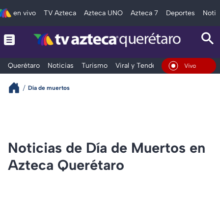
en vivo
TV Azteca
Azteca UNO
Azteca 7
Deportes
Notic
Querétaro
Noticias
Turismo
Viral y Tendencia
Clima
Depo
En Vivo
Día de muertos
Noticias de Día de Muertos en
Azteca Querétaro