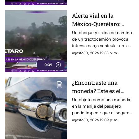
Alerta vial en la
México-Querétaro:
reducción de carriles
Un choque y salida de camino
de un tractocamión provoca
provoca avance lento
intensa carga vehicular en la
hoy
México-Querétaro
agosto 10, 2026 12:33 p. m.
0:39
¿Encontraste una
moneda? Este es el
truco que busca
Un objeto como una moneda
en la manija del pasajero
vulnerar a las personas
puede impedir que el seguro
en la calle
eléctrico cierre de forma
agosto 10, 2026 12:09 p. m.
correcta