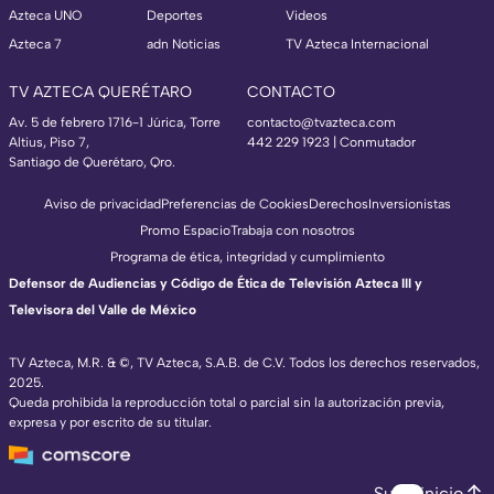
Azteca UNO
Deportes
Videos
Azteca 7
adn Noticias
TV Azteca Internacional
TV AZTECA QUERÉTARO
CONTACTO
Av. 5 de febrero 1716-1 Júrica, Torre
contacto@tvazteca.com
Altius, Piso 7,
442 229 1923 | Conmutador
Santiago de Querétaro, Qro.
Aviso de privacidad
Preferencias de Cookies
Derechos
Inversionistas
Promo Espacio
Trabaja con nosotros
Programa de ética, integridad y cumplimiento
Defensor de Audiencias y Código de Ética de Televisión Azteca III y
Televisora del Valle de México
TV Azteca, M.R. & ©, TV Azteca, S.A.B. de C.V. Todos los derechos reservados,
2025.
Queda prohibida la reproducción total o parcial sin la autorización previa,
expresa y por escrito de su titular.
Subir inicio