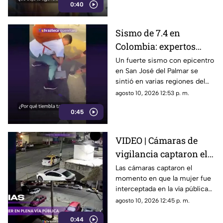
0:40
Sismo de 7.4 en
Colombia: expertos
analizan la alta
Un fuerte sismo con epicentro
en San José del Palmar se
actividad sísmica y los
sintió en varias regiones del
riesgos en la región
país colombiano
agosto 10, 2026 12:53 p. m.
0:45
VIDEO | Cámaras de
vigilancia captaron el
momento que agred3n
Las cámaras captaron el
momento en que la mujer fue
a mujer durante asalt0
interceptada en la vía pública
nocturno
para despojarla de sus
agosto 10, 2026 12:45 p. m.
pertenencias
0:44