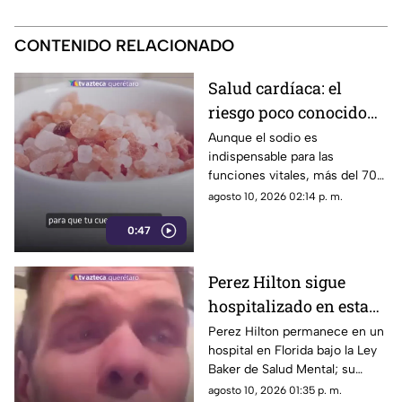
CONTENIDO RELACIONADO
Salud cardíaca: el
riesgo poco conocido
del consumo elevado
Aunque el sodio es
indispensable para las
de sodio en la presión y
funciones vitales, más del 70%
el corazón
del consumo diario proviene
agosto 10, 2026 02:14 p. m.
de alimentos procesados que
0:47
no siempre saben salados
Perez Hilton sigue
hospitalizado en estado
grave pero estable; esto
Perez Hilton permanece en un
hospital en Florida bajo la Ley
se sabe sobre su salud
Baker de Salud Mental; su
familia confirmó que su
agosto 10, 2026 01:35 p. m.