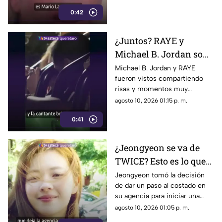
recuperación será prolongada
0:42
¿Juntos? RAYE y
Michael B. Jordan son
vistos en California y
Michael B. Jordan y RAYE
fueron vistos compartiendo
encienden las alarmas
risas y momentos muy
en el espectáculo
cercanos en un parque de
agosto 10, 2026 01:15 p. m.
atracciones
0:41
¿Jeongyeon se va de
TWICE? Esto es lo que
se sabe sobre la
Jeongyeon tomó la decisión
de dar un paso al costado en
permanencia de la
su agencia para iniciar una
integrante
nueva etapa profesional;
agosto 10, 2026 01:05 p. m.
¿saldrá de TWICE?