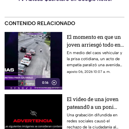
CONTENIDO RELACIONADO
El momento en que un
joven arriesgó todo en
plena avenida para
En medio del caos vehicular y
la prisa cotidiana, un acto de
rescatar a un perro
empatía paralizó una avenida
asustado
cuando un joven detuvo el
agosto 06, 2026 10:07 a. m.
tráfico
0:16
El video de una joven
pateand0 a un poni
crea indignación en
Una grabación difundida en
redes sociales causó el
redes
rechazo de la ciudadanía al