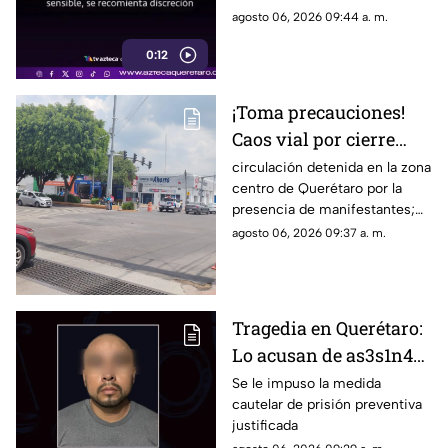
mostrar el momento en que
agosto 06, 2026 09:44 a. m.
una joven agred3 a patadas a
0:12
un poni
¡Toma precauciones!
Caos vial por cierre
total en importante
circulación detenida en la zona
centro de Querétaro por la
calle del Centro
presencia de manifestantes;
Histórico de Querétaro
Consulta las calles afectadas y
agosto 06, 2026 09:37 a. m.
planea tu ruta antes de salir
Tragedia en Querétaro:
Lo acusan de as3s1n4r
al exesposo de su
Se le impuso la medida
cautelar de prisión preventiva
pareja
justificada