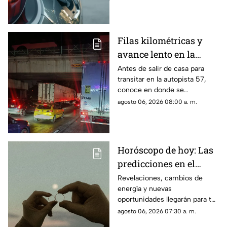
Filas kilométricas y
avance lento en la
autopista 57: los tramos
Antes de salir de casa para
transitar en la autopista 57,
colapsados este jueves
conoce en donde se
6 de agosto
encuentran las zonas más
agosto 06, 2026 08:00 a. m.
complicadas este jueves
Horóscopo de hoy: Las
predicciones en el
amor, dinero y salud
Revelaciones, cambios de
energía y nuevas
para cada signo
oportunidades llegarán para tu
signo en el horóscopo de este
agosto 06, 2026 07:30 a. m.
jueves