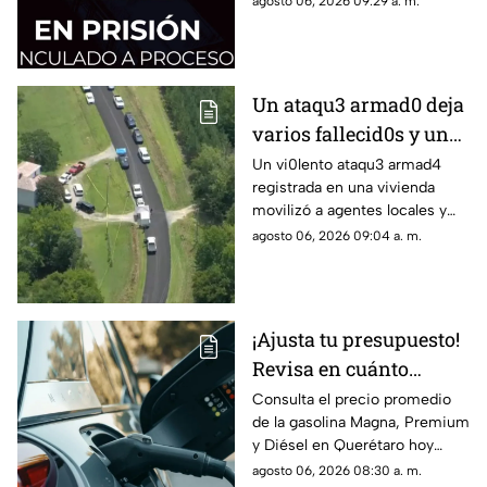
agosto 06, 2026 09:29 a. m.
Un ataqu3 armad0 deja
varios fallecid0s y un
herido en una
Un vi0lento ataqu3 armad4
registrada en una vivienda
vivienda: esto es lo que
movilizó a agentes locales y
han confirmado las
estatales; se confirman varias
agosto 06, 2026 09:04 a. m.
autoridades
víctimas m0rtales y descartan
peligro activo
¡Ajusta tu presupuesto!
Revisa en cuánto
amanece el litro de
Consulta el precio promedio
de la gasolina Magna, Premium
gasolina este jueves
y Diésel en Querétaro hoy
jueves 6 de agosto
agosto 06, 2026 08:30 a. m.