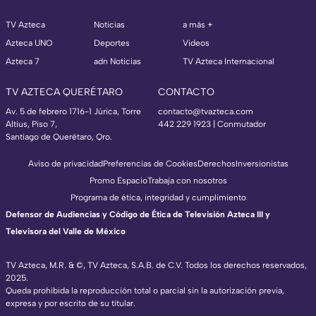
TV Azteca
Noticias
a más +
Azteca UNO
Deportes
Videos
Azteca 7
adn Noticias
TV Azteca Internacional
TV AZTECA QUERÉTARO
CONTACTO
Av. 5 de febrero 1716-1 Júrica, Torre
contacto@tvazteca.com
Altius, Piso 7,
442 229 1923 | Conmutador
Santiago de Querétaro, Qro.
Aviso de privacidad
Preferencias de Cookies
Derechos
Inversionistas
Promo Espacio
Trabaja con nosotros
Programa de ética, integridad y cumplimiento
Defensor de Audiencias y Código de Ética de Televisión Azteca III y
Televisora del Valle de México
TV Azteca, M.R. & ©, TV Azteca, S.A.B. de C.V. Todos los derechos reservados,
2025.
Queda prohibida la reproducción total o parcial sin la autorización previa,
expresa y por escrito de su titular.