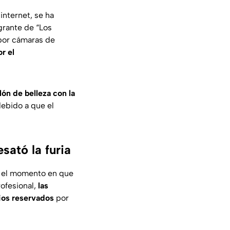
internet, se ha
grante de “Los
 por cámaras de
r el
lón de belleza con la
debido a que el
sató la furia
va el momento en que
rofesional,
las
ios reservados
por