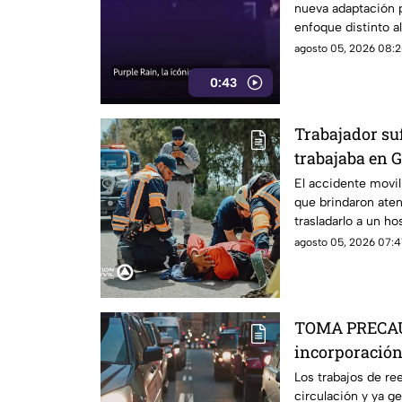
nueva adaptación 
enfoque distinto al 
agosto 05, 2026 08:2
0:43
Trabajador suf
trabajaba en 
El accidente movil
que brindaron aten
trasladarlo a un ho
agosto 05, 2026 07:4
TOMA PRECAUC
incorporación 
esta es la zon
Los trabajos de re
circulación y ya g