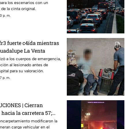
para los escenarios con un
de la cinta original.
0 p. m.
r3 fuerte c4ída mientras
Guadalupe La Venta
izó a los cuerpos de emergencia,
ción al lesionado antes de
spital para su valoración.
7 p. m.
IONES | Cierran
hacia la carretera 57;
a afectada
encarpetamiento modificaron la
eneran carga vehicular en el