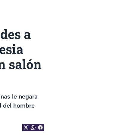
edes a
esia
en salón
uñas le negara
ud del hombre