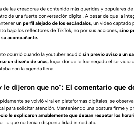
na de las creadoras de contenido más queridas y populares de 
tro de una fuerte conversación digital. A pesar de que la inte
mantener
un perfil alejado de los escándalos
, un video captado
to bajo los reflectores de TikTok, no por sus acciones,
sino po
 su acompañante.
o ocurrió cuando la youtuber acudió
sin previo aviso a un sa
arse un diseño de uñas
, lugar donde le fue negado el servicio 
taba con la agenda llena.
y le dijeron que no": El comentario que de
ápidamente se volvió viral en plataformas digitales, se obser
ocal para solicitar atención. Manteniendo una postura firme y p
io le explicaron amablemente que debían respetar los horar
por lo que no tenían disponibilidad inmediata.