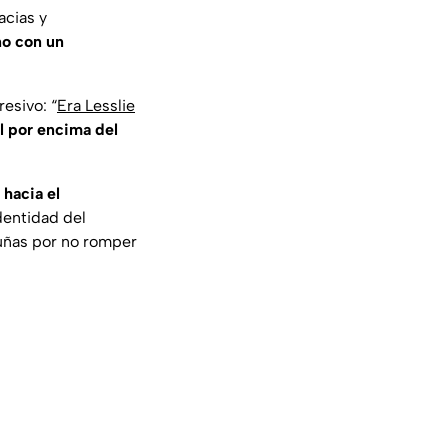
acias y
no con un
resivo: “
Era Lesslie
l por encima del
 hacia el
dentidad del
 uñas por no romper