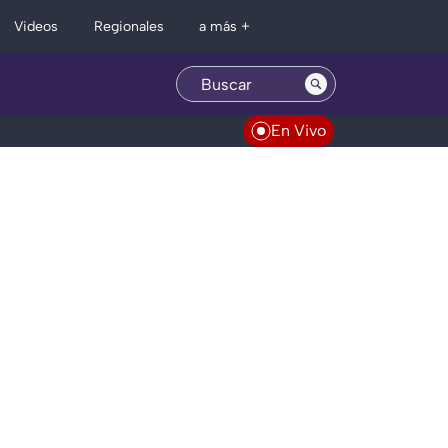
Regionales
Videos
a más +
En Vivo