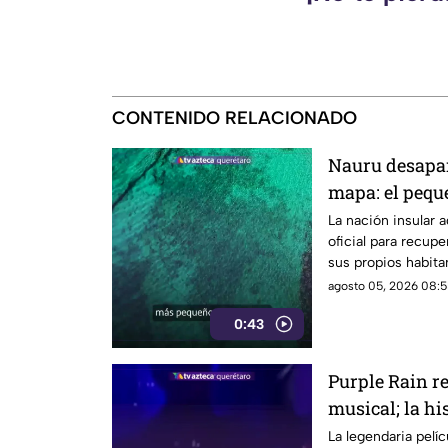
CONTENIDO RELACIONADO
Nauru desapar
mapa: el pequ
nombre
La nación insular 
oficial para recupe
sus propios habit
agosto 05, 2026 08:5
0:43
Purple Rain r
musical; la hi
renovada
La legendaria pelí