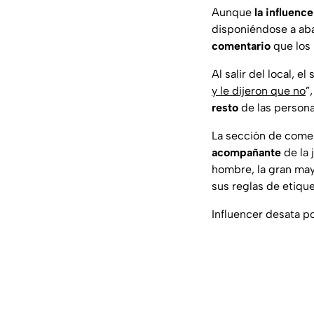
Aunque
la influenc
disponiéndose a aban
comentario
que los 
Al salir del local, e
y le dijeron que no
”
resto
de las persona
La sección de come
acompañante
de la 
hombre, la gran mayo
sus reglas de etique
Influencer desata p