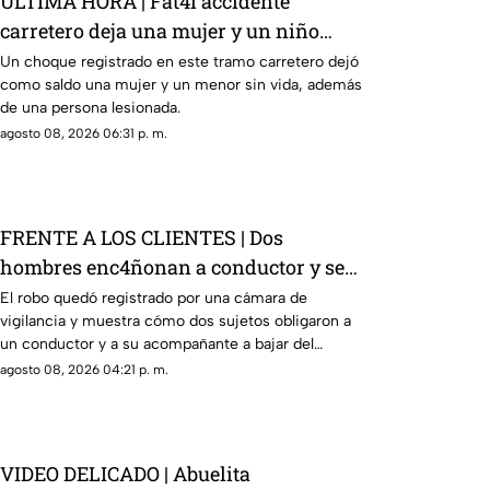
ÚLTIMA HORA | Fat4l accidente
carretero deja una mujer y un niño
mu3rtos en San Juan del Río
Un choque registrado en este tramo carretero dejó
como saldo una mujer y un menor sin vida, además
de una persona lesionada.
agosto 08, 2026 06:31 p. m.
FRENTE A LOS CLIENTES | Dos
hombres enc4ñonan a conductor y se
llevan su camioneta
El robo quedó registrado por una cámara de
vigilancia y muestra cómo dos sujetos obligaron a
un conductor y a su acompañante a bajar del
vehículo.
agosto 08, 2026 04:21 p. m.
VIDEO DELICADO | Abuelita