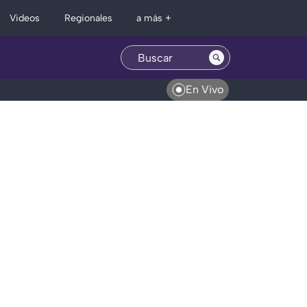
Regionales
Videos
a más +
En Vivo