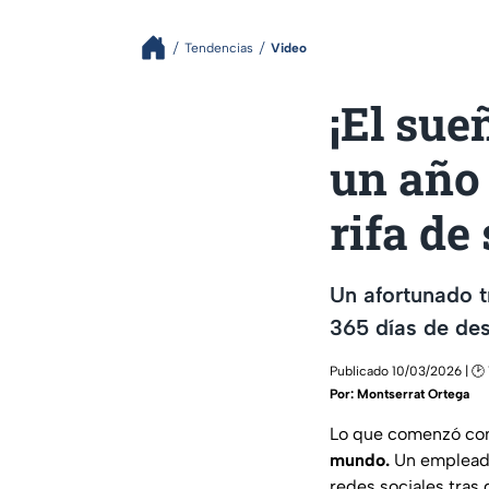
Tendencias
Video
¡El sue
un año
rifa de
Un afortunado t
365 días de des
Publicado 10/03/2026 | 🕑
Por:
Montserrat Ortega
Lo que comenzó c
mundo.
Un empleado
redes sociales tras