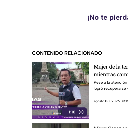
¡No te pier
CONTENIDO RELACIONADO
Mujer de la te
mientras cami
Querétaro
Pese a la atención 
logró recuperarse y
agosto 08, 2026 09:16
1:10