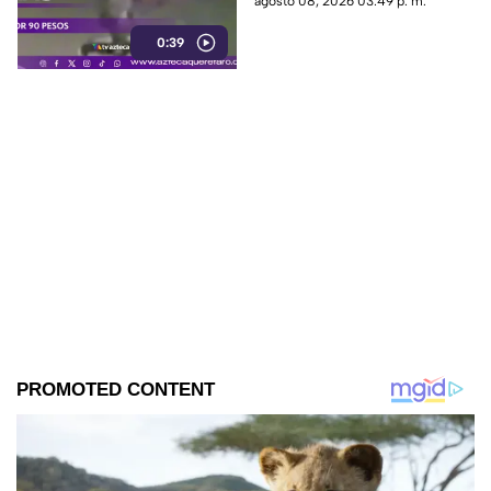
agosto 08, 2026 03:49 p. m.
que presuntamente le quitó el
0:39
dinero que llevaba.