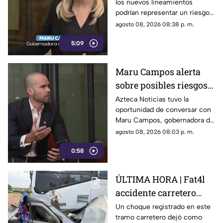
los nuevos lineamientos
impulsada desde el
podrían representar un riesgo
Gobierno Federal
para la libertad de expresión
agosto 08, 2026 08:38 p. m.
5:09
Maru Campos alerta
sobre posibles riesgos
para la libertad de
Azteca Noticias tuvo la
oportunidad de conversar con
expresión
Maru Campos, gobernadora de
Chihuahua, quien habló sobre
agosto 08, 2026 08:03 p. m.
los nuevos lineamientos que,
0:58
de acuerdo con su postura,
podrían representar un riesgo
para la libertad de expresión
ÚLTIMA HORA | Fat4l
accidente carretero
deja una mujer y un
Un choque registrado en este
tramo carretero dejó como
niño mu3rtos en San