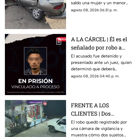
saldo una mujer y un menor
Juan del Río
sin vida, además de una
agosto 08, 2026 06:31 p. m.
persona lesionada.
A LA CÁRCEL | Él es el
señalado por robo a
una casa en Santa Rosa
El acusado fue detenido y
presentado ante un juez, quien
Jáuregui
determinó que deberá
permanecer en prisión
agosto 08, 2026 04:40 p. m.
preventiva mientras avanza la
investigación.
FRENTE A LOS
CLIENTES | Dos
hombres enc4ñonan a
El robo quedó registrado por
una cámara de vigilancia y
conductor y se llevan
muestra cómo dos sujetos