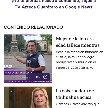
¡No te pierdas nuestro contenido, sigue a
TV Azteca Querétaro en Google News!
CONTENIDO RELACIONADO
Mujer de la tercera
edad fallece mientras
caminaba por el Centro
Pese a la atención brindada en
el sitio, la mujer no logró
de Querétaro
recuperarse y murió en el
lugar.
agosto 08, 2026 09:16 p. m.
1:10
La gobernadora de
Chihuahua acusa
posible censura
Campos Galván advirtió que