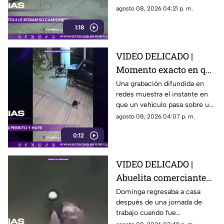
su camioneta
obligaron a un conductor y a
agosto 08, 2026 04:21 p. m.
su acompañante a bajar del
1:18
vehículo.
VIDEO DELICADO |
Momento exacto en que
camioneta atropella a
Una grabación difundida en
redes muestra el instante en
un perro y conductor
que un vehículo pasa sobre un
escapa
perro y continúa su camino sin
agosto 08, 2026 04:07 p. m.
detenerse.
0:12
VIDEO DELICADO |
Abuelita comerciante
es as3sin4da en Puebla
Dominga regresaba a casa
después de una jornada de
por 90 pesos
trabajo cuando fue
interceptada por un hombre