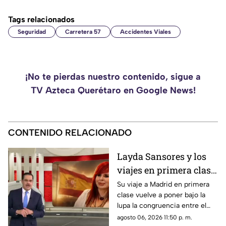
Tags relacionados
Seguridad
Carretera 57
Accidentes Viales
¡No te pierdas nuestro contenido, sigue a
TV Azteca Querétaro en Google News!
CONTENIDO RELACIONADO
Layda Sansores y los
viajes en primera clase
que reavivan el debate
Su viaje a Madrid en primera
clase vuelve a poner bajo la
sobre la austeridad
lupa la congruencia entre el
discurso de austeridad
agosto 06, 2026 11:50 p. m.