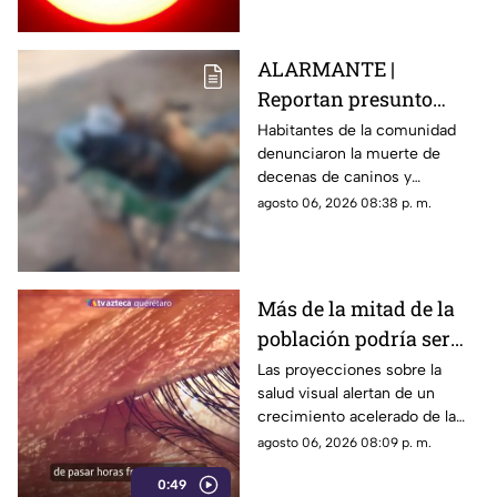
ALARMANTE |
Reportan presunto
env3nen4miento de al
Habitantes de la comunidad
denunciaron la muerte de
menos 23 perros en
decenas de caninos y
esta zona de Querétaro:
solicitaron que se esclarezcan
agosto 06, 2026 08:38 p. m.
IMAGENES SENSIBLES
los hechos para identificar a
los posibles responsables.
Más de la mitad de la
población podría ser
miope en 2050;
Las proyecciones sobre la
salud visual alertan de un
especialistas advierten
crecimiento acelerado de la
las causas
miopía y señalan que pasar
agosto 06, 2026 08:09 p. m.
menos tiempo al aire libre
0:49
también influye en su