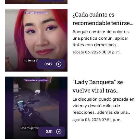
desarrollo.
¿Cada cuánto es
recomendable teñirse
el cabello?
Aunque cambiar de color es
una práctica común, aplicar
Especialistas explican
tintes con demasiada
por qué hacerlo
frecuencia puede afectar la
agosto 06, 2026 08:01 p. m.
seguido puede dañarlo
salud del cabello y del cuero
0:42
cabelludo.
"Lady Banqueta" se
vuelve viral tras
confrontar a un
La discusión quedó grabada en
video y desató miles de
repartidor; así fue el
reacciones, además de una
momento
muestra de apoyo de
agosto 06, 2026 07:54 p. m.
repartidores hacia el
0:51
trabajador.