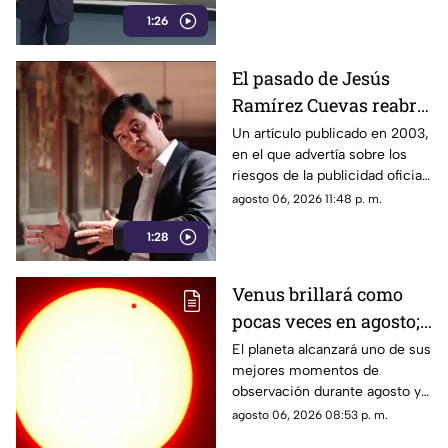
promovido por Morena y las
1:26
acciones de algunos de sus
representantes
El pasado de Jesús
Ramírez Cuevas reabre
el debate sobre la
Un artículo publicado en 2003,
en el que advertía sobre los
censura
riesgos de la publicidad oficial
y la censura a los medios
agosto 06, 2026 11:48 p. m.
1:28
Venus brillará como
pocas veces en agosto;
a esta hora podrás
El planeta alcanzará uno de sus
mejores momentos de
verlo durante este mes
observación durante agosto y
podrá distinguirse sin
agosto 06, 2026 08:53 p. m.
necesidad de telescopio.