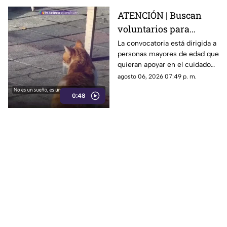
ATENCIÓN | Buscan
voluntarios para
cuidar gatos en una
La convocatoria está dirigida a
personas mayores de edad que
isla de Grecia
quieran apoyar en el cuidado
de gatos rescatados mientras
agosto 06, 2026 07:49 p. m.
viven temporalmente en una
0:48
isla griega.