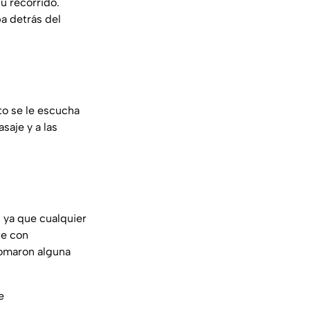
u recorrido.
a detrás del
o se le escucha
asaje y a las
, ya que cualquier
te con
tomaron alguna
e