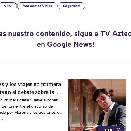
Viral
Accidentes Viales
Seguridad
das nuestro contenido, sigue a TV Azte
en Google News!
s y los viajes en primera
ivan el debate sobre la
en primera clase vuelve a poner
gruencia entre el discurso de
ido por Morena y las acciones de
presentantes
 p. m.
1:28