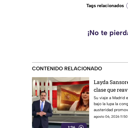
Tags relacionados
¡No te pier
CONTENIDO RELACIONADO
Layda Sansore
clase que reav
austeridad
Su viaje a Madrid 
bajo la lupa la con
austeridad promov
algunos de sus re
agosto 06, 2026 11:50
1:26