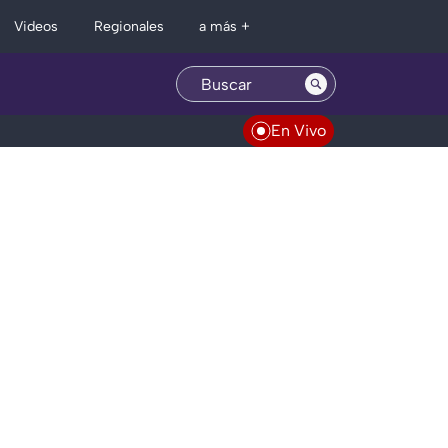
Regionales
Videos
a más +
En Vivo