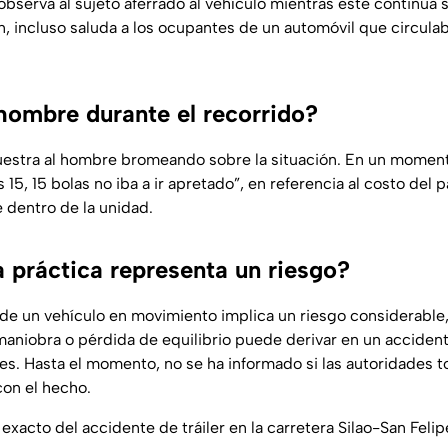
bserva al sujeto aferrado al vehículo mientras este continúa s
n, incluso saluda a los ocupantes de un automóvil que circulab
 hombre durante el recorrido?
uestra al hombre bromeando sobre la situación. En un moment
 15, 15 bolas no iba a ir apretado”, en referencia al costo del p
 dentro de la unidad.
a práctica representa un riesgo?
r de un vehículo en movimiento implica un riesgo considerable
maniobra o pérdida de equilibrio puede derivar en un acciden
s. Hasta el momento, no se ha informado si las autoridades 
con el hecho.
xacto del accidente de tráiler en la carretera Silao-San Felip