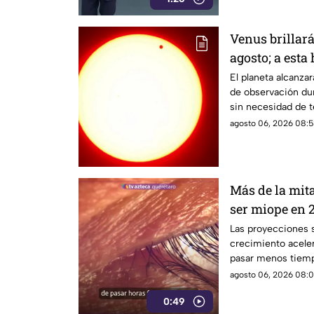
Venus brillar
agosto; a esta
durante este 
El planeta alcanz
de observación dur
sin necesidad de t
agosto 06, 2026 08:5
Más de la mit
ser miope en 2
advierten las
Las proyecciones s
crecimiento aceler
pasar menos tiempo
su desarrollo.
agosto 06, 2026 08:0
0:49