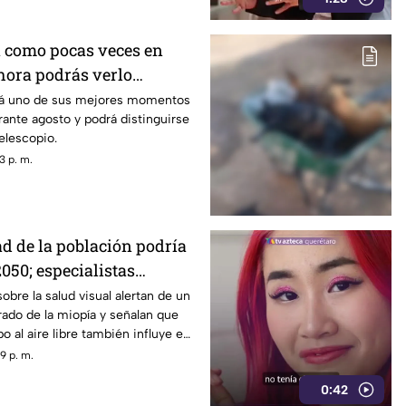
á como pocas veces en
 hora podrás verlo
mes
ará uno de sus mejores momentos
ante agosto y podrá distinguirse
elescopio.
3 p. m.
ad de la población podría
050; especialistas
 causas
obre la salud visual alertan de un
ado de la miopía y señalan que
 al aire libre también influye en
9 p. m.
0:42