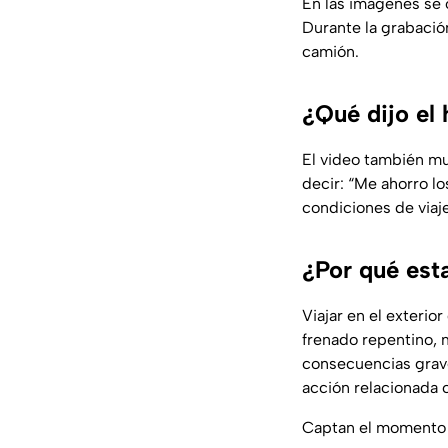
En las imágenes se o
Durante la grabació
camión.
¿Qué dijo el
El video también m
decir: “Me ahorro los
condiciones de viaje
¿Por qué est
Viajar en el exterio
frenado repentino, 
consecuencias grave
acción relacionada 
Captan el momento e