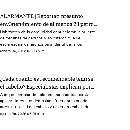
ALARMANTE | Reportan presunto
env3nen4miento de al menos 23 perros
en esta zona de Querétaro: IMAGENES
Habitantes de la comunidad denunciaron la muerte
de decenas de caninos y solicitaron que se
SENSIBLES
esclarezcan los hechos para identificar a los
posibles responsables.
agosto 06, 2026 08:38 p. m.
¿Cada cuánto es recomendable teñirse
el cabello? Especialistas explican por
qué hacerlo seguido puede dañarlo
Aunque cambiar de color es una práctica común,
aplicar tintes con demasiada frecuencia puede
afectar la salud del cabello y del cuero cabelludo.
agosto 06, 2026 08:01 p. m.