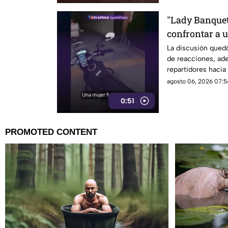
"Lady Banqueta
confrontar a u
momento
La discusión qued
de reacciones, ad
repartidores hacia 
agosto 06, 2026 07:5
0:51