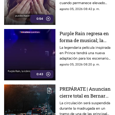
cuando permanece elevado
por largos periodos puede
agosto 05, 2026 08:42 p. m.
influir en el sueño, el estrés y
0:54
la energía diaria.
Purple Rain regresa en
forma de musical; la
historia de Prince
La legendaria película inspirada
en Prince tendrá una nueva
llegará renovada
adaptación para los escenarios
con un enfoque distinto al de
agosto 05, 2026 08:20 p. m.
la cinta original.
0:43
PREPÁRATE | Anuncian
cierre total en Bernardo
Quintana; este será el
La circulación será suspendida
durante la madrugada en un
horario
tramo de una de las principales