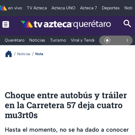
en vivo
TV Azteca
Azteca UNO
Azteca 7
Deportes
Notic
Querétaro
Noticias
Turismo
Viral y Tendencia
Clima
Depo
En Vivo
Noticias
Nota
Choque entre autobús y tráiler
en la Carretera 57 deja cuatro
mu3rt0s
Hasta el momento, no se ha dado a conocer