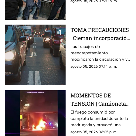
de una vivienda y tuvo que
agosto 05, 2026 07:30 p. m.
recibir atención médica.
TOMA PRECAUCIONES
| Cierran incorporación
hacia la carretera 57;
Los trabajos de
reencarpetamiento
esta es la zona afectada
modificaron la circulación y ya
generan carga vehicular en el
agosto 05, 2026 07:14 p. m.
acceso con dirección a la
capital queretana.
MOMENTOS DE
TENSIÓN | Camioneta
termina calcinada
El fuego consumió por
completo la unidad durante la
sobre avenida
madrugada y provocó una
Constituyentes; así se
intensa movilización en una de
agosto 05, 2026 06:35 p. m.