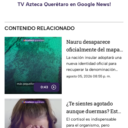
TV Azteca Querétaro en Google News!
CONTENIDO RELACIONADO
Nauru desaparece
oficialmente del mapa:
el pequeño país cambia
La nación insular adoptará una
nueva identidad oficial para
de nombre
recuperar la denominación
utilizada por sus propios
agosto 05, 2026 08:55 p. m.
habitantes desde hace
0:43
generaciones.
¿Te sientes agotado
aunque duermas? Estos
hábitos pueden ayudar
El cortisol es indispensable
para el organismo, pero
a regular el cortisol