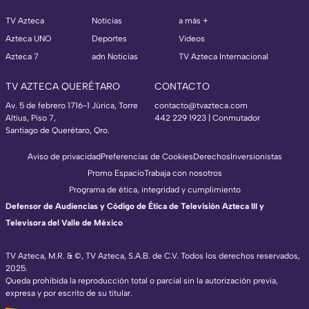
TV Azteca
Noticias
a más +
Azteca UNO
Deportes
Videos
Azteca 7
adn Noticias
TV Azteca Internacional
TV AZTECA QUERÉTARO
CONTACTO
Av. 5 de febrero 1716-1 Júrica, Torre
contacto@tvazteca.com
Altius, Piso 7,
442 229 1923 | Conmutador
Santiago de Querétaro, Qro.
Aviso de privacidad
Preferencias de Cookies
Derechos
Inversionistas
Promo Espacio
Trabaja con nosotros
Programa de ética, integridad y cumplimiento
Defensor de Audiencias y Código de Ética de Televisión Azteca III y
Televisora del Valle de México
TV Azteca, M.R. & ©, TV Azteca, S.A.B. de C.V. Todos los derechos reservados,
2025.
Queda prohibida la reproducción total o parcial sin la autorización previa,
expresa y por escrito de su titular.