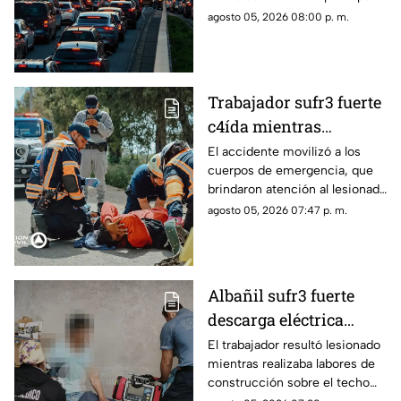
vialidades de Querétaro.
agosto 05, 2026 08:00 p. m.
Trabajador sufr3 fuerte
c4ída mientras
trabajaba en Guadalupe
El accidente movilizó a los
cuerpos de emergencia, que
La Venta
brindaron atención al lesionado
antes de trasladarlo a un
agosto 05, 2026 07:47 p. m.
hospital para su valoración.
Albañil sufr3 fuerte
descarga eléctrica
mientras trabajaba en
El trabajador resultó lesionado
mientras realizaba labores de
una azotea de San José
construcción sobre el techo
Buenavista