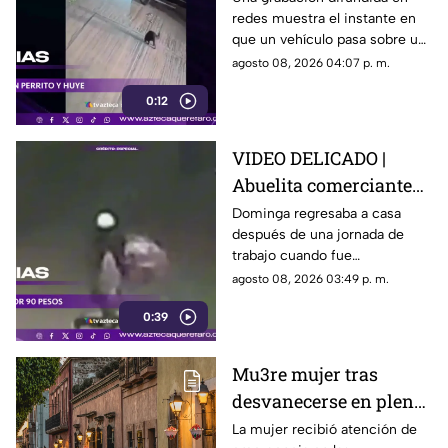
redes muestra el instante en
un perro y conductor
que un vehículo pasa sobre un
escapa
perro y continúa su camino sin
agosto 08, 2026 04:07 p. m.
detenerse.
0:12
VIDEO DELICADO |
Abuelita comerciante
es as3sin4da en Puebla
Dominga regresaba a casa
después de una jornada de
por 90 pesos
trabajo cuando fue
interceptada por un hombre
agosto 08, 2026 03:49 p. m.
que presuntamente le quitó el
0:39
dinero que llevaba.
Mu3re mujer tras
desvanecerse en plena
vía pública en el Centro
La mujer recibió atención de