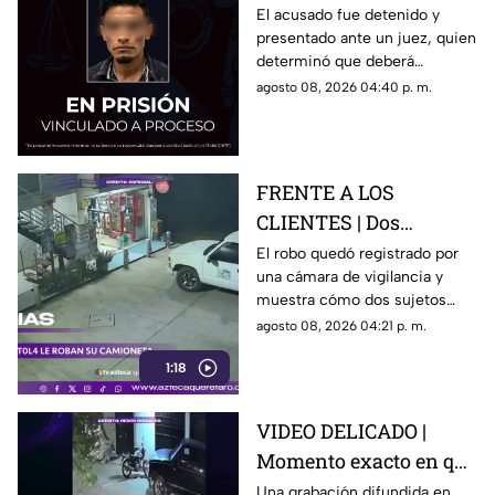
una casa en Santa Rosa
El acusado fue detenido y
presentado ante un juez, quien
Jáuregui
determinó que deberá
permanecer en prisión
agosto 08, 2026 04:40 p. m.
preventiva mientras avanza la
investigación.
FRENTE A LOS
CLIENTES | Dos
hombres enc4ñonan a
El robo quedó registrado por
una cámara de vigilancia y
conductor y se llevan
muestra cómo dos sujetos
su camioneta
obligaron a un conductor y a
agosto 08, 2026 04:21 p. m.
su acompañante a bajar del
1:18
vehículo.
VIDEO DELICADO |
Momento exacto en que
camioneta atropella a
Una grabación difundida en