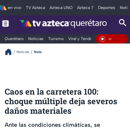
en vivo
TV Azteca
Azteca UNO
Azteca 7
Deportes
Notic
Querétaro
Noticias
Turismo
Viral y Tendencia
Clima
Depo
En Viv
Noticias
Nota
Caos en la carretera 100:
choque múltiple deja severos
daños materiales
Ante las condiciones climáticas, se