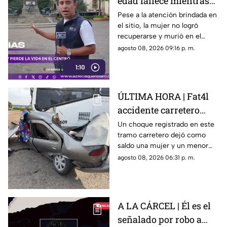
edad fallece mientras
caminaba por el Centro
Pese a la atención brindada en
el sitio, la mujer no logró
de Querétaro
recuperarse y murió en el
lugar.
agosto 08, 2026 09:16 p. m.
1:10
ÚLTIMA HORA | Fat4l
accidente carretero
deja una mujer y un
Un choque registrado en este
tramo carretero dejó como
niño mu3rtos en San
saldo una mujer y un menor
Juan del Río
sin vida, además de una
agosto 08, 2026 06:31 p. m.
persona lesionada.
A LA CÁRCEL | Él es el
señalado por robo a