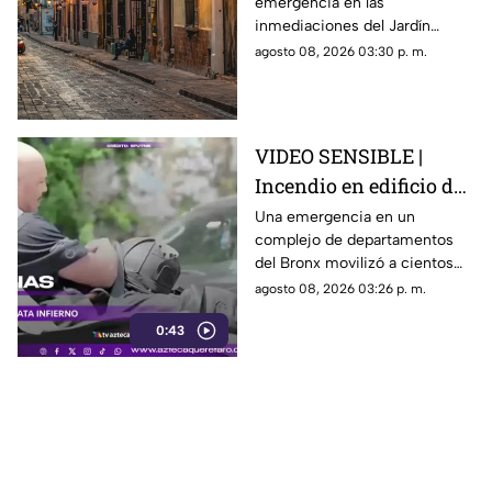
emergencia en las
Histórico de Querétaro
inmediaciones del Jardín
Corregidora, pero los
agosto 08, 2026 03:30 p. m.
paramédicos confirmaron que
ya no contaba con signos
vitales.
VIDEO SENSIBLE |
Incendio en edificio de
Nueva York deja un
Una emergencia en un
complejo de departamentos
mu3rto y 14 heridos
del Bronx movilizó a cientos
de bomberos y dejó víctimas
agosto 08, 2026 03:26 p. m.
entre residentes y personal de
0:43
emergencia.