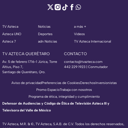
TV Azteca
Noticias
a más +
Azteca UNO
Deportes
Videos
Azteca 7
adn Noticias
TV Azteca Internacional
TV AZTECA QUERÉTARO
CONTACTO
Av. 5 de febrero 1716-1 Júrica, Torre
contacto@tvazteca.com
Altius, Piso 7,
442 229 1923 | Conmutador
Santiago de Querétaro, Qro.
Aviso de privacidad
Preferencias de Cookies
Derechos
Inversionistas
Promo Espacio
Trabaja con nosotros
Programa de ética, integridad y cumplimiento
Defensor de Audiencias y Código de Ética de Televisión Azteca III y
Televisora del Valle de México
TV Azteca, M.R. & ©, TV Azteca, S.A.B. de C.V. Todos los derechos reservados,