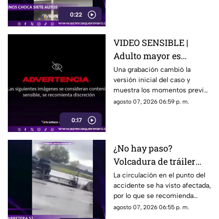
permanecían detenidos ante
0:22
un semáforo.
VIDEO SENSIBLE |
Adulto mayor es
atropell4do por tráiler;
Una grabación cambió la
versión inicial del caso y
fue empujado antes de
muestra los momentos previos
m0rir
al atropellamiento ocurrido en
agosto 07, 2026 06:59 p. m.
la colonia Victoria.
0:17
¿No hay paso?
Volcadura de tráiler
colapsa este punto de la
La circulación en el punto del
accidente se ha visto afectada,
carretera 57
por lo que se recomienda
considerar tiempos de
agosto 07, 2026 06:55 p. m.
traslado.