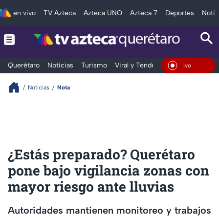
en vivo
TV Azteca
Azteca UNO
Azteca 7
Deportes
Notic
Querétaro
Noticias
Turismo
Viral y Tendencia
Clima
Depo
En Vivo
Noticias
Nota
¿Estás preparado? Querétaro
pone bajo vigilancia zonas con
mayor riesgo ante lluvias
Autoridades mantienen monitoreo y trabajos