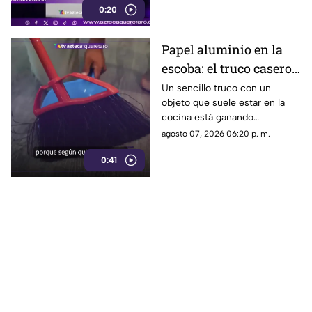
0:20
Papel aluminio en la
escoba: el truco casero
que se volvió viral
Un sencillo truco con un
objeto que suele estar en la
cocina está ganando
popularidad entre quienes
agosto 07, 2026 06:20 p. m.
buscan facilitar las labores de
0:41
limpieza en casa.