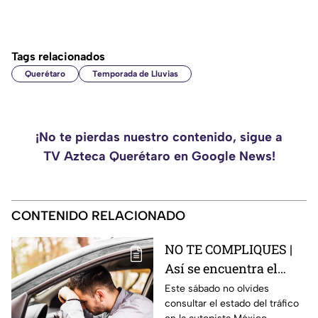
Tags relacionados
Querétaro
Temporada de Lluvias
¡No te pierdas nuestro contenido, sigue a
TV Azteca Querétaro en Google News!
CONTENIDO RELACIONADO
NO TE COMPLIQUES |
Así se encuentra el
tráfico HOY en la
Este sábado no olvides
consultar el estado del tráfico
autopista México