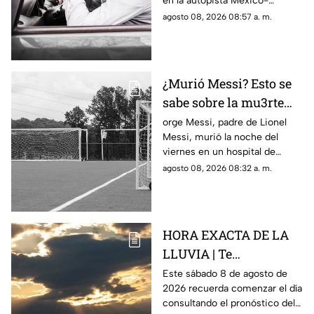
en la autopista México-
Querétaro
Querétaro.
agosto 08, 2026 08:57 a. m.
¿Murió Messi? Esto se
sabe sobre la mu3rte
del argentino
orge Messi, padre de Lionel
Messi, murió la noche del
viernes en un hospital de
Rosario, Argentina.
agosto 08, 2026 08:32 a. m.
HORA EXACTA DE LA
LLUVIA | Te
compartimos el
Este sábado 8 de agosto de
2026 recuerda comenzar el día
pronóstico del clima
consultando el pronóstico del
HOY en Querétaro