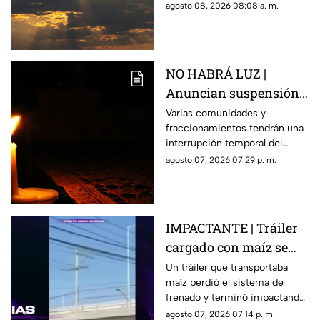
clima en Querétaro.
agosto 08, 2026 08:08 a. m.
NO HABRÁ LUZ |
Anuncian suspensión
del suministro eléctrico
Varias comunidades y
fraccionamientos tendrán una
en Querétaro; estás
interrupción temporal del
serán las zonas
servicio eléctrico durante
agosto 07, 2026 07:29 p. m.
afectadas
ocho horas este sábado 8 de
agosto.
IMPACTANTE | Tráiler
cargado con maíz se
queda sin frenos y
Un tráiler que transportaba
maíz perdió el sistema de
embiste a siete
frenado y terminó impactando
vehículos
a siete vehículos que
agosto 07, 2026 07:14 p. m.