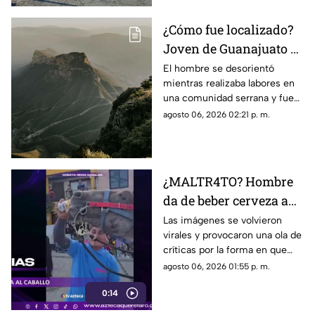
¿Cómo fue localizado?
Joven de Guanajuato es
encontrado en la Sierra
El hombre se desorientó
mientras realizaba labores en
Gorda de Querétaro
una comunidad serrana y fue
encontrado durante la noche
agosto 06, 2026 02:21 p. m.
sin presentar lesiones.
¿MALTR4TO? Hombre
da de beber cerveza a
caballo tras desfile; así
Las imágenes se volvieron
virales y provocaron una ola de
reaccionó el animal
críticas por la forma en que
fue tratado el animal al
agosto 06, 2026 01:55 p. m.
terminar un recorrido.
0:14