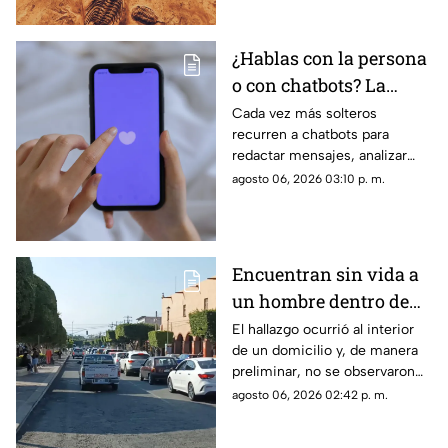
habitado la Tierra
¿Hablas con la persona
o con chatbots? La
verdad sobre el
Cada vez más solteros
recurren a chatbots para
‘Chatfishing’ en el
redactar mensajes, analizar
coqueteo digital
perfiles y coquetear en
agosto 06, 2026 03:10 p. m.
plataformas de citas
Encuentran sin vida a
un hombre dentro de
una casa en esta zona
El hallazgo ocurrió al interior
de un domicilio y, de manera
de Querétaro
preliminar, no se observaron
huellas de violencia en el
agosto 06, 2026 02:42 p. m.
cuerpo.