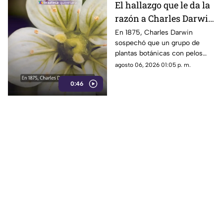
El hallazgo que le da la
razón a Charles Darwin
siglo y medio más
En 1875, Charles Darwin
sospechó que un grupo de
tarde: hallan rara
plantas botánicas con pelos
planta carnívora
pegajosos alimentaba su
agosto 06, 2026 01:05 p. m.
organismo con insectos
0:46