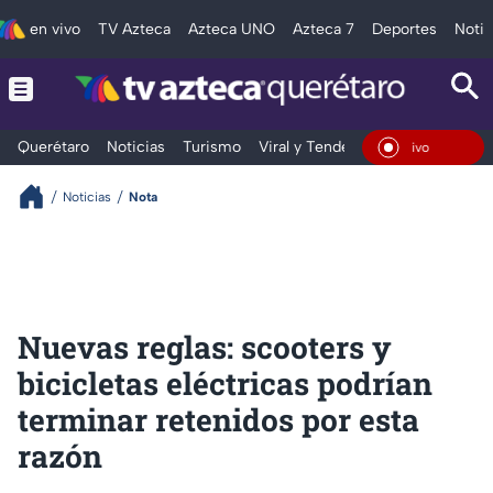
en vivo
TV Azteca
Azteca UNO
Azteca 7
Deportes
Notic
Querétaro
Noticias
Turismo
Viral y Tendencia
Clima
Depo
En Vivo
Noticias
Nota
Nuevas reglas: scooters y
bicicletas eléctricas podrían
terminar retenidos por esta
razón