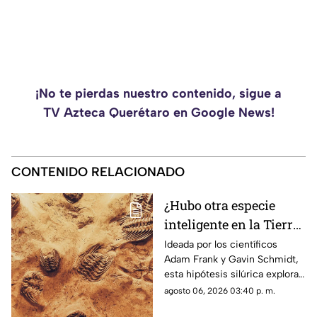
¡No te pierdas nuestro contenido, sigue a
TV Azteca Querétaro en Google News!
CONTENIDO RELACIONADO
¿Hubo otra especie
inteligente en la Tierra
antes que nosotros? Lo
Ideada por los científicos
Adam Frank y Gavin Schmidt,
que dice la ciencia
esta hipótesis silúrica explora
sobre la hipótesis
si una sociedad tecnológica
agosto 06, 2026 03:40 p. m.
silúrica
previa a la nuestra pudo haber