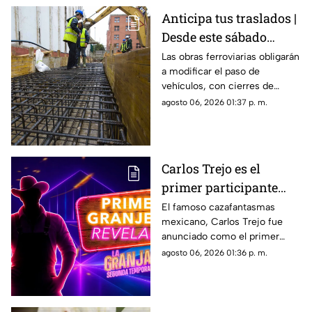
Anticipa tus traslados |
Desde este sábado
cambiará por completo
Las obras ferroviarias obligarán
a modificar el paso de
la circulación en
vehículos, con cierres de
Bernardo Quintana
carriles y circulación en
agosto 06, 2026 01:37 p. m.
contraflujo.
Carlos Trejo es el
primer participante
confirmado para la
El famoso cazafantasmas
mexicano, Carlos Trejo fue
segunda temporada de
anunciado como el primer
'La Granja VIP’
granjero oficial del reality show
agosto 06, 2026 01:36 p. m.