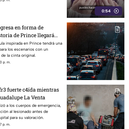
5 p. m.
0:54
egresa en forma de
storia de Prince llegará
cula inspirada en Prince tendrá una
para los escenarios con un
de la cinta original.
0 p. m.
r3 fuerte c4ída mientras
Guadalupe La Venta
izó a los cuerpos de emergencia,
ción al lesionado antes de
spital para su valoración.
7 p. m.