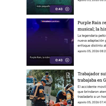
agosto 05, 2026 08:5
0:43
Purple Rain r
musical; la hi
renovada
La legendaria pelí
nueva adaptación 
enfoque distinto al 
agosto 05, 2026 08:2
0:43
Trabajador suf
trabajaba en 
El accidente movil
que brindaron aten
trasladarlo a un ho
agosto 05, 2026 07:4