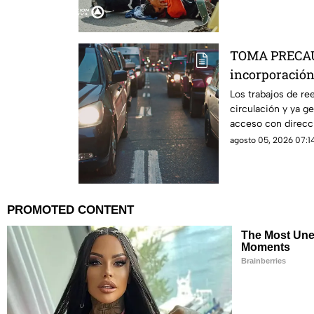
TOMA PRECAUC
incorporación 
esta es la zon
Los trabajos de re
circulación y ya g
acceso con direcci
agosto 05, 2026 07:14