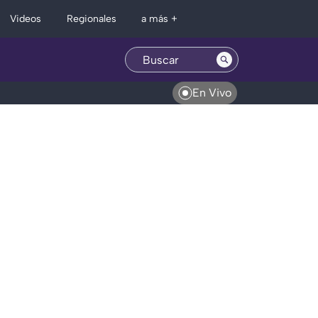
Regionales
Videos
a más +
En Vivo