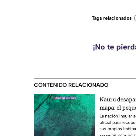
Tags relacionados
¡No te pier
CONTENIDO RELACIONADO
Nauru desapar
mapa: el pequ
nombre
La nación insular 
oficial para recupe
sus propios habit