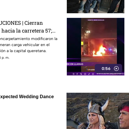
IONES | Cierran
hacia la carretera 57;
a afectada
encarpetamiento modificaron la
eneran carga vehicular en el
ón a la capital queretana.
 p. m.
0:56