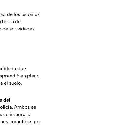
dad de los usuarios
rte ola de
po de actividades
ccidente fue
desprendió en pleno
a el suelo.
e del
licía.
Ambos se
 se integra la
iones cometidas por