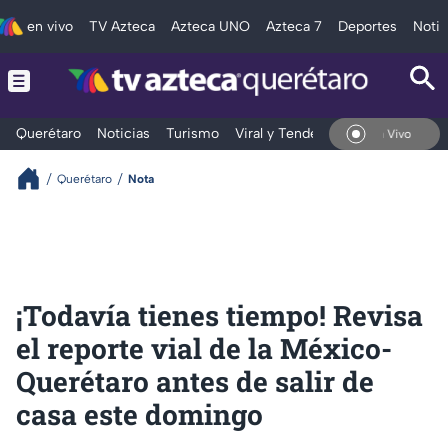
en vivo
TV Azteca
Azteca UNO
Azteca 7
Deportes
Notic
Querétaro
Noticias
Turismo
Viral y Tendencia
Clima
Depo
En Vivo
Querétaro
Nota
¡Todavía tienes tiempo! Revisa
el reporte vial de la México-
Querétaro antes de salir de
casa este domingo