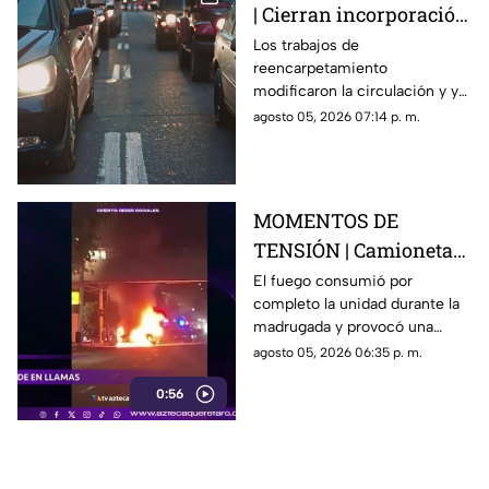
| Cierran incorporación
hacia la carretera 57;
Los trabajos de
reencarpetamiento
esta es la zona afectada
modificaron la circulación y ya
generan carga vehicular en el
agosto 05, 2026 07:14 p. m.
acceso con dirección a la
capital queretana.
MOMENTOS DE
TENSIÓN | Camioneta
termina calcinada
El fuego consumió por
completo la unidad durante la
sobre avenida
madrugada y provocó una
Constituyentes; así se
intensa movilización en una de
agosto 05, 2026 06:35 p. m.
vivió el momento
las vialidades más transitadas
0:56
de Querétaro.