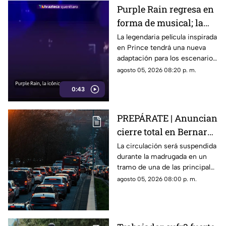
Purple Rain regresa en
forma de musical; la
historia de Prince
La legendaria película inspirada
en Prince tendrá una nueva
llegará renovada
adaptación para los escenarios
con un enfoque distinto al de
agosto 05, 2026 08:20 p. m.
la cinta original.
0:43
PREPÁRATE | Anuncian
cierre total en Bernardo
Quintana; este será el
La circulación será suspendida
durante la madrugada en un
horario
tramo de una de las principales
vialidades de Querétaro.
agosto 05, 2026 08:00 p. m.