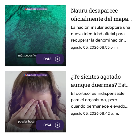
Nauru desaparece
oficialmente del mapa:
el pequeño país cambia
La nación insular adoptará una
nueva identidad oficial para
de nombre
recuperar la denominación
utilizada por sus propios
agosto 05, 2026 08:55 p. m.
habitantes desde hace
0:43
generaciones.
¿Te sientes agotado
aunque duermas? Estos
hábitos pueden ayudar
El cortisol es indispensable
para el organismo, pero
a regular el cortisol
cuando permanece elevado
por largos periodos puede
agosto 05, 2026 08:42 p. m.
influir en el sueño, el estrés y
0:54
la energía diaria.