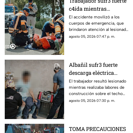
Trabajador sufr3 fuerte
c4ída mientras
trabajaba en Guadalupe
El accidente movilizó a los
cuerpos de emergencia, que
La Venta
brindaron atención al lesionado
antes de trasladarlo a un
agosto 05, 2026 07:47 p. m.
hospital para su valoración.
Albañil sufr3 fuerte
descarga eléctrica
mientras trabajaba en
El trabajador resultó lesionado
mientras realizaba labores de
una azotea de San José
construcción sobre el techo
Buenavista
de una vivienda y tuvo que
agosto 05, 2026 07:30 p. m.
recibir atención médica.
TOMA PRECAUCIONES