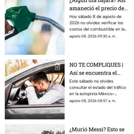
¿Algún día bajará? Así
amaneció el precio de
la gasolina HOY en
Hoy sábado 8 de agosto de
2026 no olvides verificar los
Querétaro
costos del combustible en la
entidad queretana
agosto 08, 2026 09:30 a. m.
NO TE COMPLIQUES |
Así se encuentra el
tráfico HOY en la
Este sábado no olvides
consultar el estado del tráfico
autopista México
en la autopista México-
Querétaro
Querétaro.
agosto 08, 2026 08:57 a. m.
¿Murió Messi? Esto se