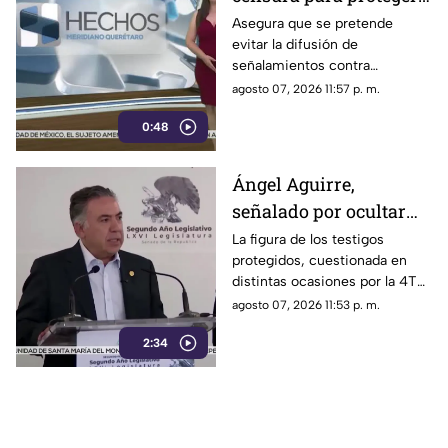
presuntos
Asegura que se pretende
evitar la difusión de
narcopolíticos
señalamientos contra
vinculados a la 4T
presuntos narcopolíticos
agosto 07, 2026 11:57 p. m.
vinculados a la 4T
0:48
Ángel Aguirre,
señalado por ocultar
evidencia del caso
La figura de los testigos
protegidos, cuestionada en
Ayotzinapa
distintas ocasiones por la 4T
cuando es utilizada por
agosto 07, 2026 11:53 p. m.
autoridades de Estados
2:34
Unidos, ahora forma parte de
los elementos de la
investigación contra el
exgobernador