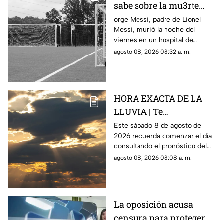
sabe sobre la mu3rte
del argentino
orge Messi, padre de Lionel
Messi, murió la noche del
viernes en un hospital de
Rosario, Argentina.
agosto 08, 2026 08:32 a. m.
HORA EXACTA DE LA
LLUVIA | Te
compartimos el
Este sábado 8 de agosto de
2026 recuerda comenzar el día
pronóstico del clima
consultando el pronóstico del
HOY en Querétaro
clima en Querétaro.
agosto 08, 2026 08:08 a. m.
La oposición acusa
censura para proteger a