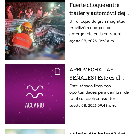
Fuerte choque entre
tráiler y automóvil deja
un auto destrozado y
Un choque de gran magnitud
movilizó a cuerpos de
víctimas m0rt4les en la
emergencia en la carretera
Irapuato Salamanca
Irapuato-Salamanca, donde
agosto 08, 2026 10:23 a. m.
presuntamente una persona
murió.
APROVECHA LAS
SEÑALES | Este es el
horóscopo de hoy
Este sábado llega con
oportunidades para cambiar de
sábado 8 de agosto
rumbo, resolver asuntos
pendientes y prestar atención
agosto 08, 2026 09:43 a. m.
a las relaciones personales.