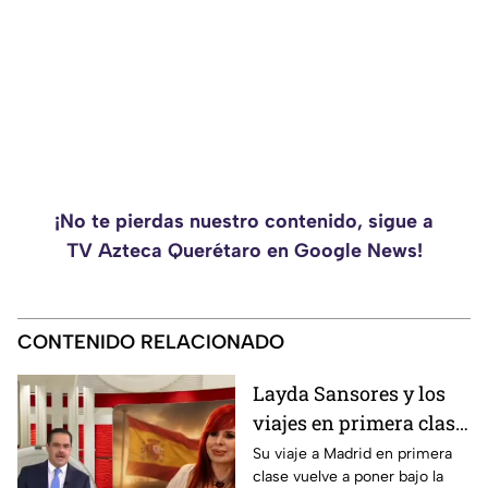
¡No te pierdas nuestro contenido, sigue a
TV Azteca Querétaro en Google News!
CONTENIDO RELACIONADO
Layda Sansores y los
viajes en primera clase
que reavivan el debate
Su viaje a Madrid en primera
clase vuelve a poner bajo la
sobre la austeridad