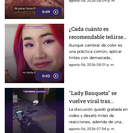
agosto 06, 2026 08:09 p. m.
menos tiempo al aire libre
0:49
también influye en su
desarrollo.
¿Cada cuánto es
recomendable teñirse
el cabello?
Aunque cambiar de color es
una práctica común, aplicar
Especialistas explican
tintes con demasiada
por qué hacerlo
frecuencia puede afectar la
agosto 06, 2026 08:01 p. m.
seguido puede dañarlo
salud del cabello y del cuero
0:42
cabelludo.
"Lady Banqueta" se
vuelve viral tras
confrontar a un
La discusión quedó grabada en
video y desató miles de
repartidor; así fue el
reacciones, además de una
momento
muestra de apoyo de
agosto 06, 2026 07:54 p. m.