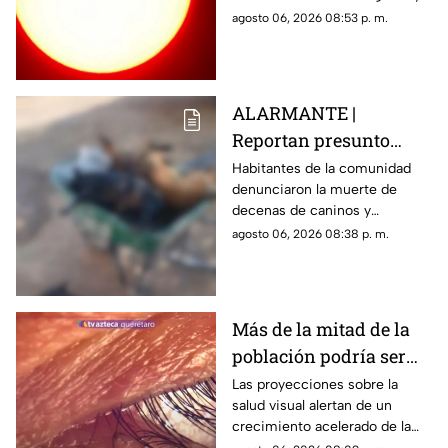
podrá distinguirse sin
agosto 06, 2026 08:53 p. m.
necesidad de telescopio.
ALARMANTE |
Reportan presunto
env3nen4miento de al
Habitantes de la comunidad
denunciaron la muerte de
menos 23 perros en
decenas de caninos y
esta zona de Querétaro:
solicitaron que se esclarezcan
agosto 06, 2026 08:38 p. m.
IMAGENES SENSIBLES
los hechos para identificar a
los posibles responsables.
Más de la mitad de la
población podría ser
miope en 2050;
Las proyecciones sobre la
salud visual alertan de un
especialistas advierten
crecimiento acelerado de la
las causas
miopía y señalan que pasar