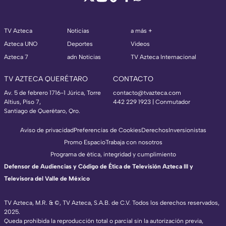
TV Azteca
Noticias
a más +
Azteca UNO
Deportes
Videos
Azteca 7
adn Noticias
TV Azteca Internacional
TV AZTECA QUERÉTARO
CONTACTO
Av. 5 de febrero 1716-1 Júrica, Torre
contacto@tvazteca.com
Altius, Piso 7,
442 229 1923 | Conmutador
Santiago de Querétaro, Qro.
Aviso de privacidad
Preferencias de Cookies
Derechos
Inversionistas
Promo Espacio
Trabaja con nosotros
Programa de ética, integridad y cumplimiento
Defensor de Audiencias y Código de Ética de Televisión Azteca III y
Televisora del Valle de México
TV Azteca, M.R. & ©, TV Azteca, S.A.B. de C.V. Todos los derechos reservados,
2025.
Queda prohibida la reproducción total o parcial sin la autorización previa,