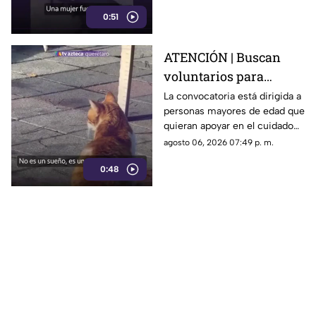
repartidores hacia el
0:51
trabajador.
ATENCIÓN | Buscan
voluntarios para
cuidar gatos en una
La convocatoria está dirigida a
personas mayores de edad que
isla de Grecia
quieran apoyar en el cuidado
de gatos rescatados mientras
agosto 06, 2026 07:49 p. m.
viven temporalmente en una
0:48
isla griega.