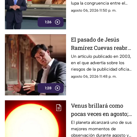
lupa la congruencia entre el
discurso de austeridad
agosto 06, 2026 11:50 p. m.
promovido por Morena y las
1:26
acciones de algunos de sus
representantes
El pasado de Jesús
Ramírez Cuevas reabre
el debate sobre la
Un artículo publicado en 2003,
en el que advertía sobre los
censura
riesgos de la publicidad oficial
y la censura a los medios
agosto 06, 2026 11:48 p. m.
1:28
Venus brillará como
pocas veces en agosto;
a esta hora podrás
El planeta alcanzará uno de sus
mejores momentos de
verlo durante este mes
observación durante agosto y