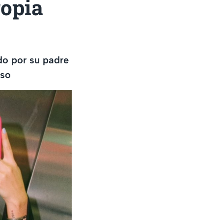
ropia
do por su padre
aso