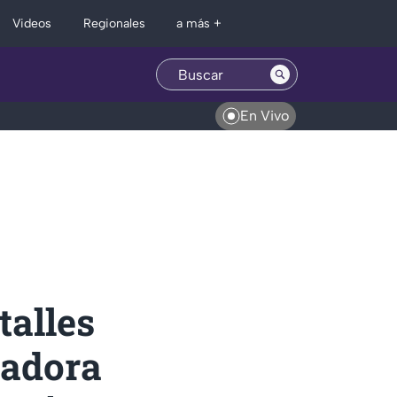
Regionales
Videos
a más +
En Vivo
talles
eadora