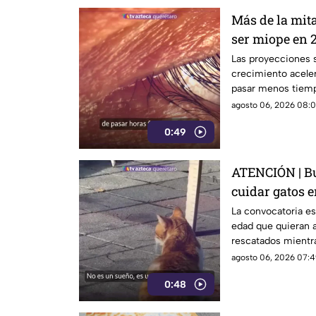
Más de la mit
ser miope en 2
advierten las
Las proyecciones s
crecimiento aceler
pasar menos tiempo
su desarrollo.
agosto 06, 2026 08:0
0:49
ATENCIÓN | Bu
cuidar gatos e
La convocatoria es
edad que quieran a
rescatados mientr
isla griega.
agosto 06, 2026 07:4
0:48