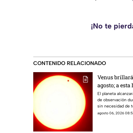
¡No te pier
CONTENIDO RELACIONADO
Venus brillar
agosto; a esta
durante este 
El planeta alcanz
de observación dur
sin necesidad de t
agosto 06, 2026 08:5