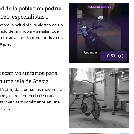
ad de la población podría
050; especialistas
 causas
obre la salud visual alertan de un
ado de la miopía y señalan que
 al aire libre también influye en
9 p. m.
0:51
scan voluntarios para
n una isla de Grecia
tá dirigida a personas mayores de
poyar en el cuidado de gatos
as viven temporalmente en una
9 p. m.