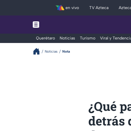
en vivo
TV Azteca
Aztec
Querétaro
Noticias
Turismo
Viral y Tendenci
Noticias
Nota
¿Qué pa
detrás 