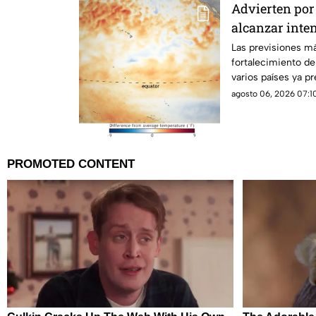
Advierten por 
alcanzar inte
Las previsiones m
fortalecimiento d
varios países ya p
posibles efectos.
agosto 06, 2026 07:10