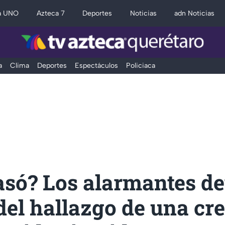
a UNO
Azteca 7
Deportes
Noticias
adn Noticias
a
Clima
Deportes
Espectáculos
Policiaca
só? Los alarmantes de
del hallazgo de una cr