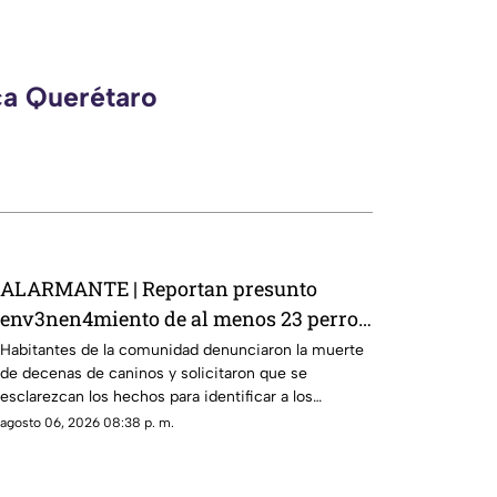
ca Querétaro
ALARMANTE | Reportan presunto
env3nen4miento de al menos 23 perros
en esta zona de Querétaro: IMAGENES
Habitantes de la comunidad denunciaron la muerte
de decenas de caninos y solicitaron que se
SENSIBLES
esclarezcan los hechos para identificar a los
posibles responsables.
agosto 06, 2026 08:38 p. m.