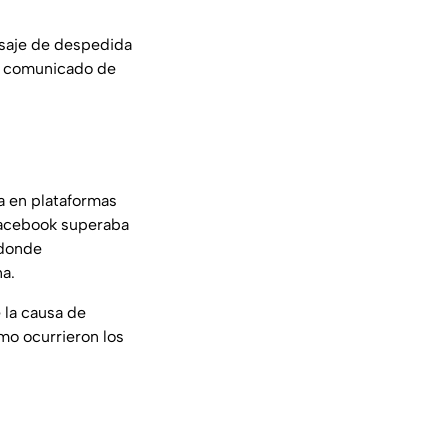
saje de despedida
un comunicado de
a en plataformas
acebook superaba
 donde
na.
 la causa de
mo ocurrieron los