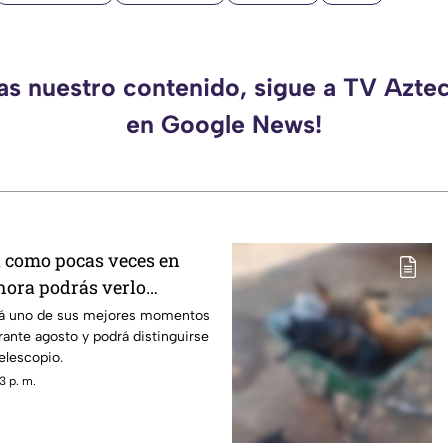
das nuestro contenido, sigue a TV Azte
en Google News!
á como pocas veces en
 hora podrás verlo
mes
ará uno de sus mejores momentos
ante agosto y podrá distinguirse
elescopio.
3 p. m.