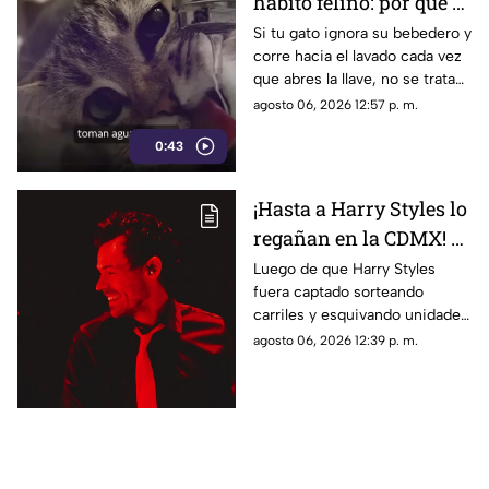
hábito felino: por qué el
agua en movimiento
Si tu gato ignora su bebedero y
corre hacia el lavado cada vez
del grifo es irresistible
que abres la llave, no se trata
para los gatos
de un capricho
agosto 06, 2026 12:57 p. m.
0:43
¡Hasta a Harry Styles lo
regañan en la CDMX! El
Metrobús aprovechó
Luego de que Harry Styles
fuera captado sorteando
que el cantante salió a
carriles y esquivando unidades
correr por Reforma
de transporte durante sus
agosto 06, 2026 12:39 p. m.
para darle un consejo
rutinas de ejercicio por Paseo
vial
de la Reforma, el organismo
pidió respetar las reglas viales