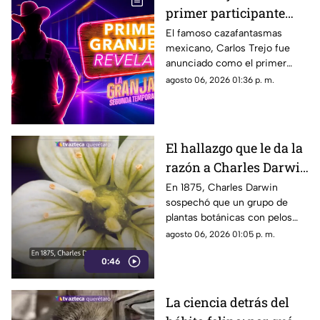
primer participante
confirmado para la
El famoso cazafantasmas
mexicano, Carlos Trejo fue
segunda temporada de
anunciado como el primer
'La Granja VIP’
granjero oficial del reality show
agosto 06, 2026 01:36 p. m.
El hallazgo que le da la
razón a Charles Darwin
siglo y medio más
En 1875, Charles Darwin
sospechó que un grupo de
tarde: hallan rara
plantas botánicas con pelos
planta carnívora
pegajosos alimentaba su
agosto 06, 2026 01:05 p. m.
organismo con insectos
0:46
La ciencia detrás del