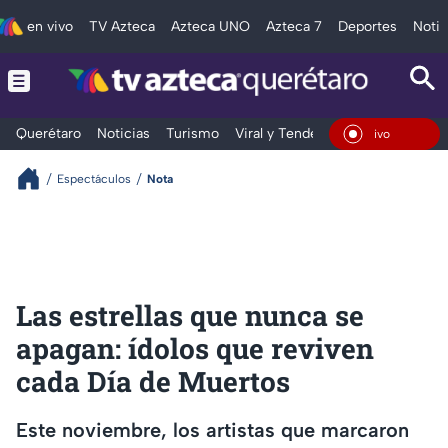
en vivo
TV Azteca
Azteca UNO
Azteca 7
Deportes
Notic
Querétaro
Noticias
Turismo
Viral y Tendencia
Clima
Depo
En Vi
Espectáculos
Nota
Las estrellas que nunca se
apagan: ídolos que reviven
cada Día de Muertos
Este noviembre, los artistas que marcaron