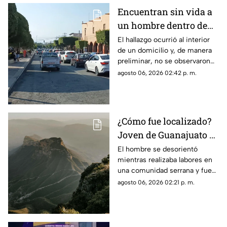
Encuentran sin vida a
un hombre dentro de
una casa en esta zona
El hallazgo ocurrió al interior
de un domicilio y, de manera
de Querétaro
preliminar, no se observaron
huellas de violencia en el
agosto 06, 2026 02:42 p. m.
cuerpo.
¿Cómo fue localizado?
Joven de Guanajuato es
encontrado en la Sierra
El hombre se desorientó
mientras realizaba labores en
Gorda de Querétaro
una comunidad serrana y fue
encontrado durante la noche
agosto 06, 2026 02:21 p. m.
sin presentar lesiones.