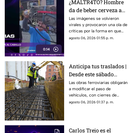
¿MALTR4TO? Hombre
da de beber cerveza a
caballo tras desfile; así
Las imágenes se volvieron
virales y provocaron una ola de
reaccionó el animal
críticas por la forma en que
fue tratado el animal al
agosto 06, 2026 01:55 p. m.
terminar un recorrido.
0:14
Anticipa tus traslados |
Desde este sábado
cambiará por completo
Las obras ferroviarias obligarán
a modificar el paso de
la circulación en
vehículos, con cierres de
Bernardo Quintana
carriles y circulación en
agosto 06, 2026 01:37 p. m.
contraflujo.
Carlos Trejo es el