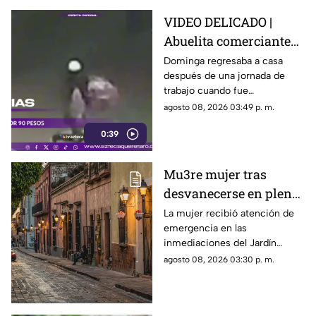
VIDEO DELICADO |
Abuelita comerciante
es as3sin4da en Puebla
Dominga regresaba a casa
después de una jornada de
por 90 pesos
trabajo cuando fue
interceptada por un hombre
agosto 08, 2026 03:49 p. m.
que presuntamente le quitó el
0:39
dinero que llevaba.
Mu3re mujer tras
desvanecerse en plena
vía pública en el Centro
La mujer recibió atención de
emergencia en las
Histórico de Querétaro
inmediaciones del Jardín
Corregidora, pero los
agosto 08, 2026 03:30 p. m.
paramédicos confirmaron que
ya no contaba con signos
vitales.