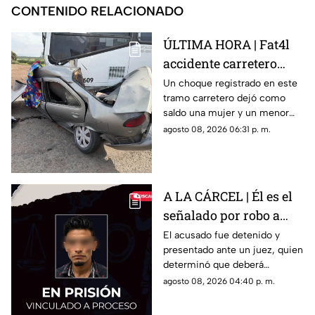
CONTENIDO RELACIONADO
ÚLTIMA HORA | Fat4l
accidente carretero
deja una mujer y un
Un choque registrado en este
tramo carretero dejó como
niño mu3rtos en San
saldo una mujer y un menor
Juan del Río
sin vida, además de una
agosto 08, 2026 06:31 p. m.
persona lesionada.
A LA CÁRCEL | Él es el
señalado por robo a
una casa en Santa Rosa
El acusado fue detenido y
presentado ante un juez, quien
Jáuregui
determinó que deberá
permanecer en prisión
agosto 08, 2026 04:40 p. m.
preventiva mientras avanza la
investigación.