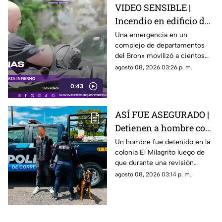
VIDEO SENSIBLE |
Incendio en edificio de
Nueva York deja un
Una emergencia en un
complejo de departamentos
mu3rto y 14 heridos
del Bronx movilizó a cientos
de bomberos y dejó víctimas
agosto 08, 2026 03:26 p. m.
entre residentes y personal de
0:43
emergencia.
ASÍ FUE ASEGURADO |
Detienen a hombre con
un arma artesanal y
Un hombre fue detenido en la
colonia El Milagrito luego de
llaves limadas
que durante una revisión
preventiva le encontraran un
agosto 08, 2026 03:14 p. m.
arma de fuego de fabricación
artesanal y llaves limadas.