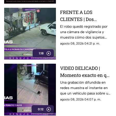
FRENTE A LOS
CLIENTES | Dos
hombres enc4ñonan a
El robo quedó registrado por
una cámara de vigilancia y
conductor y se llevan
muestra cómo dos sujetos
su camioneta
obligaron a un conductor y a
agosto 08, 2026 04:21 p. m.
su acompañante a bajar del
1:18
vehículo.
VIDEO DELICADO |
Momento exacto en que
camioneta atropella a
Una grabación difundida en
redes muestra el instante en
un perro y conductor
que un vehículo pasa sobre un
escapa
perro y continúa su camino sin
agosto 08, 2026 04:07 p. m.
detenerse.
0:12