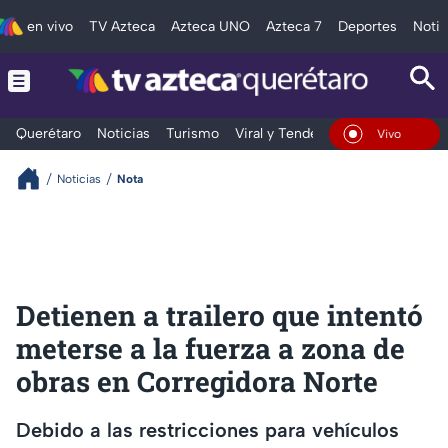
en vivo
TV Azteca
Azteca UNO
Azteca 7
Deportes
Notic
Querétaro
Noticias
Turismo
Viral y Tendencia
Clima
Depo
En Vivo
Noticias
Nota
Detienen a trailero que intentó
meterse a la fuerza a zona de
obras en Corregidora Norte
Debido a las restricciones para vehículos