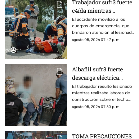
Trabajador sufr3 fuerte
c4ída mientras
trabajaba en Guadalupe
El accidente movilizó a los
cuerpos de emergencia, que
La Venta
brindaron atención al lesionado
antes de trasladarlo a un
agosto 05, 2026 07:47 p. m.
hospital para su valoración.
Albañil sufr3 fuerte
descarga eléctrica
mientras trabajaba en
El trabajador resultó lesionado
mientras realizaba labores de
una azotea de San José
construcción sobre el techo
Buenavista
de una vivienda y tuvo que
agosto 05, 2026 07:30 p. m.
recibir atención médica.
TOMA PRECAUCIONES