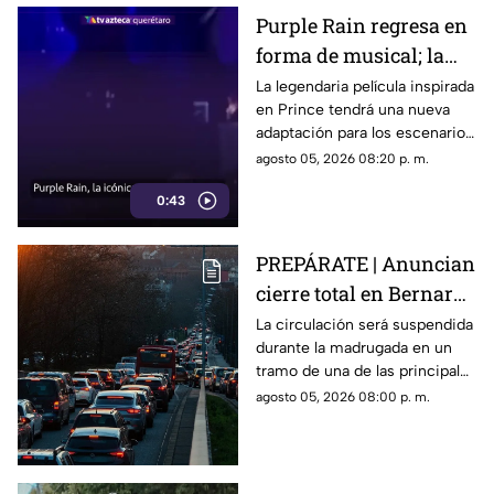
Purple Rain regresa en
forma de musical; la
historia de Prince
La legendaria película inspirada
en Prince tendrá una nueva
llegará renovada
adaptación para los escenarios
con un enfoque distinto al de
agosto 05, 2026 08:20 p. m.
la cinta original.
0:43
PREPÁRATE | Anuncian
cierre total en Bernardo
Quintana; este será el
La circulación será suspendida
durante la madrugada en un
horario
tramo de una de las principales
vialidades de Querétaro.
agosto 05, 2026 08:00 p. m.