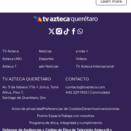
TV Azteca
Noticias
a más +
Azteca UNO
Deportes
Videos
Azteca 7
adn Noticias
TV Azteca Internacional
TV AZTECA QUERÉTARO
CONTACTO
Av. 5 de febrero 1716-1 Júrica, Torre
contacto@tvazteca.com
Altius, Piso 7,
442 229 1923 | Conmutador
Santiago de Querétaro, Qro.
Aviso de privacidad
Preferencias de Cookies
Derechos
Inversionistas
Promo Espacio
Trabaja con nosotros
Programa de ética, integridad y cumplimiento
Defensor de Audiencias y Código de Ética de Televisión Azteca III y