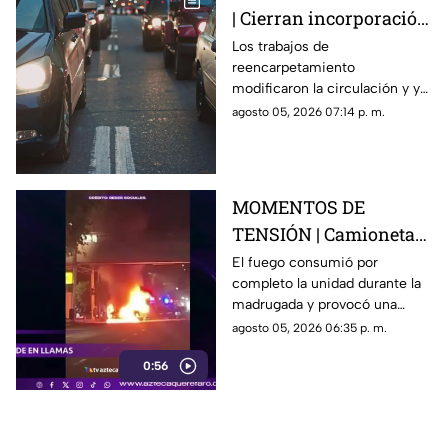
| Cierran incorporación
hacia la carretera 57;
Los trabajos de
reencarpetamiento
esta es la zona afectada
modificaron la circulación y ya
generan carga vehicular en el
agosto 05, 2026 07:14 p. m.
acceso con dirección a la
capital queretana.
MOMENTOS DE
TENSIÓN | Camioneta
termina calcinada
El fuego consumió por
completo la unidad durante la
sobre avenida
madrugada y provocó una
Constituyentes; así se
intensa movilización en una de
agosto 05, 2026 06:35 p. m.
vivió el momento
las vialidades más transitadas
0:56
de Querétaro.