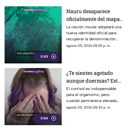
Nauru desaparece
oficialmente del mapa:
el pequeño país cambia
La nación insular adoptará una
nueva identidad oficial para
de nombre
recuperar la denominación
utilizada por sus propios
agosto 05, 2026 08:55 p. m.
habitantes desde hace
0:43
generaciones.
¿Te sientes agotado
aunque duermas? Estos
hábitos pueden ayudar
El cortisol es indispensable
para el organismo, pero
a regular el cortisol
cuando permanece elevado
por largos periodos puede
agosto 05, 2026 08:42 p. m.
influir en el sueño, el estrés y
0:54
la energía diaria.