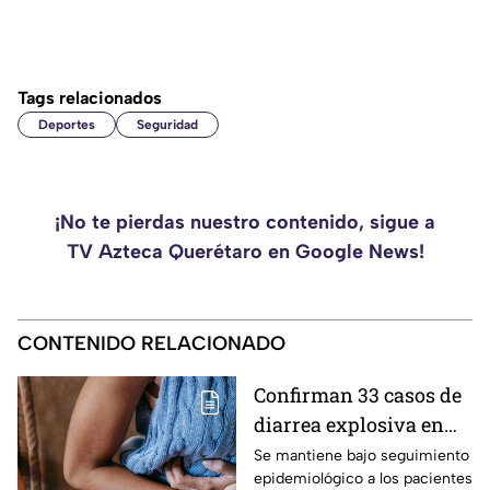
Tags relacionados
Deportes
Seguridad
¡No te pierdas nuestro contenido, sigue a
TV Azteca Querétaro en Google News!
CONTENIDO RELACIONADO
Confirman 33 casos de
diarrea explosiva en
México: autoridades de
Se mantiene bajo seguimiento
epidemiológico a los pacientes
salud emiten