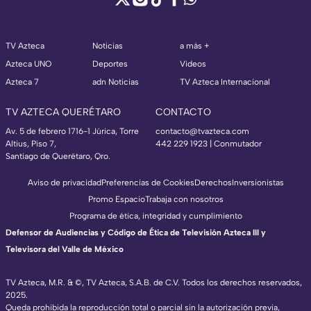
TV Azteca
Noticias
a más +
Azteca UNO
Deportes
Videos
Azteca 7
adn Noticias
TV Azteca Internacional
TV AZTECA QUERÉTARO
CONTACTO
Av. 5 de febrero 1716-1 Júrica, Torre
contacto@tvazteca.com
Altius, Piso 7,
442 229 1923 | Conmutador
Santiago de Querétaro, Qro.
Aviso de privacidad
Preferencias de Cookies
Derechos
Inversionistas
Promo Espacio
Trabaja con nosotros
Programa de ética, integridad y cumplimiento
Defensor de Audiencias y Código de Ética de Televisión Azteca III y
Televisora del Valle de México
TV Azteca, M.R. & ©, TV Azteca, S.A.B. de C.V. Todos los derechos reservados,
2025.
Queda prohibida la reproducción total o parcial sin la autorización previa,