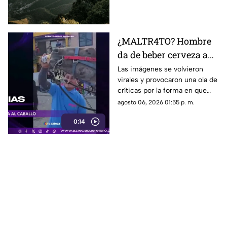
sin presentar lesiones.
¿MALTR4TO? Hombre
da de beber cerveza a
caballo tras desfile; así
Las imágenes se volvieron
virales y provocaron una ola de
reaccionó el animal
críticas por la forma en que
fue tratado el animal al
agosto 06, 2026 01:55 p. m.
terminar un recorrido.
0:14