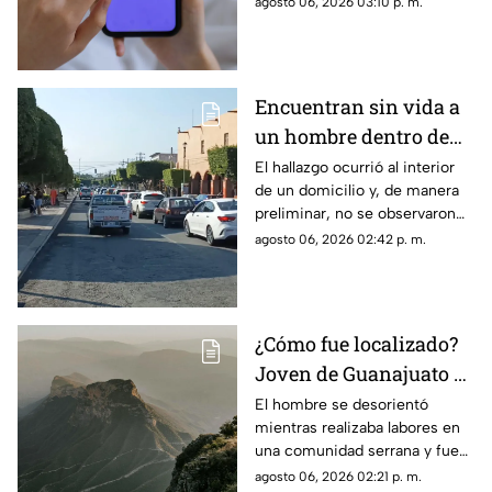
agosto 06, 2026 03:10 p. m.
plataformas de citas
Encuentran sin vida a
un hombre dentro de
una casa en esta zona
El hallazgo ocurrió al interior
de un domicilio y, de manera
de Querétaro
preliminar, no se observaron
huellas de violencia en el
agosto 06, 2026 02:42 p. m.
cuerpo.
¿Cómo fue localizado?
Joven de Guanajuato es
encontrado en la Sierra
El hombre se desorientó
mientras realizaba labores en
Gorda de Querétaro
una comunidad serrana y fue
encontrado durante la noche
agosto 06, 2026 02:21 p. m.