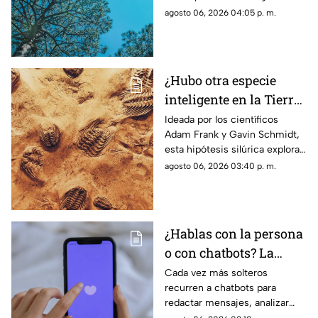
altas temperaturas en
agosto 06, 2026 04:05 p. m.
el cuerpo
¿Hubo otra especie
inteligente en la Tierra
antes que nosotros? Lo
Ideada por los científicos
Adam Frank y Gavin Schmidt,
que dice la ciencia
esta hipótesis silúrica explora
sobre la hipótesis
si una sociedad tecnológica
agosto 06, 2026 03:40 p. m.
silúrica
previa a la nuestra pudo haber
habitado la Tierra
¿Hablas con la persona
o con chatbots? La
verdad sobre el
Cada vez más solteros
recurren a chatbots para
‘Chatfishing’ en el
redactar mensajes, analizar
coqueteo digital
perfiles y coquetear en