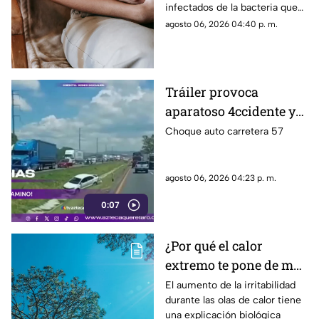
infectados de la bacteria que
recomendaciones
provoca diarrea explosiva en
agosto 06, 2026 04:40 p. m.
distintas entidades
Tráiler provoca
aparatoso 4ccidente y
desaparece en la
Choque auto carretera 57
carretera 57
agosto 06, 2026 04:23 p. m.
0:07
¿Por qué el calor
extremo te pone de mal
humor y te agota? Los
El aumento de la irritabilidad
durante las olas de calor tiene
efectos reales de las
una explicación biológica