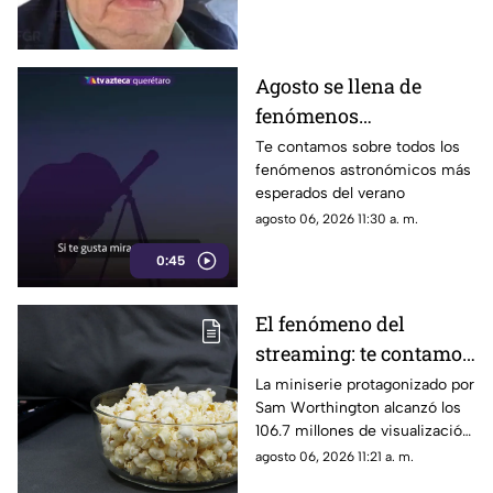
su presunta participación en el
caso de Ayotzinapa
Agosto se llena de
fenómenos
astronómicos: las
Te contamos sobre todos los
fenómenos astronómicos más
fechas para verlos
esperados del verano
gratis desde Querétaro
agosto 06, 2026 11:30 a. m.
0:45
El fenómeno del
streaming: te contamos
de qué miniserie se
La miniserie protagonizado por
Sam Worthington alcanzó los
trata y por qué está
106.7 millones de visualización
atrapando a millones
en solo 46 días
agosto 06, 2026 11:21 a. m.