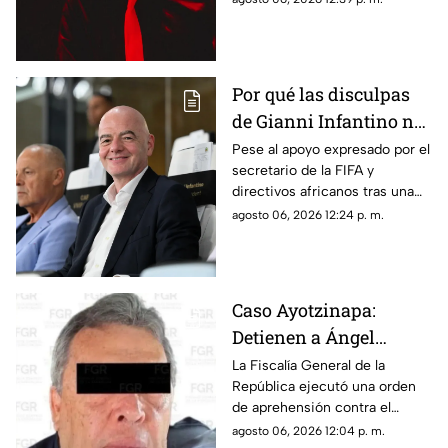
para darle un consejo
rutinas de ejercicio por Paseo
vial
de la Reforma, el organismo
pidió respetar las reglas viales
Por qué las disculpas
de Gianni Infantino no
lograron frenar el
Pese al apoyo expresado por el
secretario de la FIFA y
posicionamiento de la
directivos africanos tras una
UEFA
reunión de emergencia, la
agosto 06, 2026 12:24 p. m.
UEFA y diversas figuras
ratificaron su rechazo a la
gestión de Gianni Infantino
Caso Ayotzinapa:
Detienen a Ángel
Aguirre, exgobernador
La Fiscalía General de la
República ejecutó una orden
de Guerrero
de aprehensión contra el
exmandatario de Guerrero por
agosto 06, 2026 12:04 p. m.