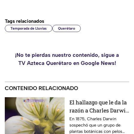
Tags relacionados
Temporada de Lluvias
Querétaro
¡No te pierdas nuestro contenido, sigue a
TV Azteca Querétaro en Google News!
CONTENIDO RELACIONADO
El hallazgo que le da la
razón a Charles Darwin
siglo y medio más
En 1875, Charles Darwin
sospechó que un grupo de
tarde: hallan rara
plantas botánicas con pelos