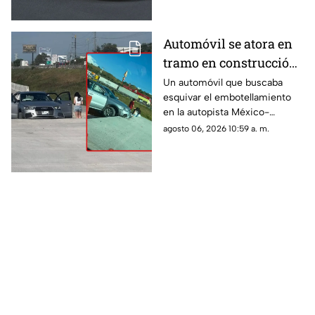
Automóvil se atora en
tramo en construcción
de la México-Querétaro
Un automóvil que buscaba
esquivar el embotellamiento
en la autopista México-
Querétaro ingresó a un sector
agosto 06, 2026 10:59 a. m.
en construcción y terminó
atascado