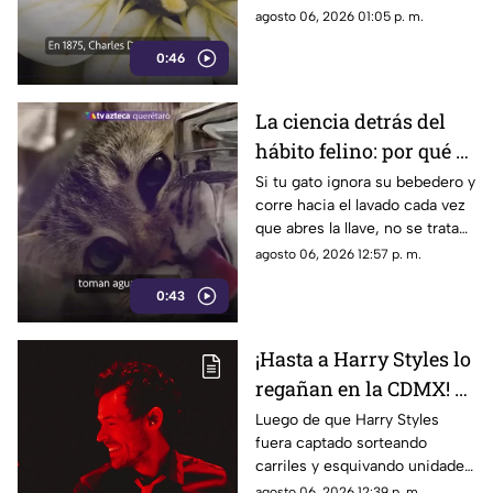
planta carnívora
pegajosos alimentaba su
agosto 06, 2026 01:05 p. m.
organismo con insectos
0:46
La ciencia detrás del
hábito felino: por qué el
agua en movimiento
Si tu gato ignora su bebedero y
corre hacia el lavado cada vez
del grifo es irresistible
que abres la llave, no se trata
para los gatos
de un capricho
agosto 06, 2026 12:57 p. m.
0:43
¡Hasta a Harry Styles lo
regañan en la CDMX! El
Metrobús aprovechó
Luego de que Harry Styles
fuera captado sorteando
que el cantante salió a
carriles y esquivando unidades
correr por Reforma
de transporte durante sus
agosto 06, 2026 12:39 p. m.