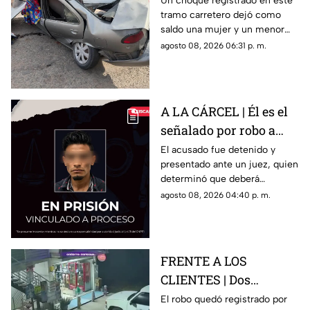
Un choque registrado en este
tramo carretero dejó como
niño mu3rtos en San
saldo una mujer y un menor
Juan del Río
sin vida, además de una
agosto 08, 2026 06:31 p. m.
persona lesionada.
A LA CÁRCEL | Él es el
señalado por robo a
una casa en Santa Rosa
El acusado fue detenido y
presentado ante un juez, quien
Jáuregui
determinó que deberá
permanecer en prisión
agosto 08, 2026 04:40 p. m.
preventiva mientras avanza la
investigación.
FRENTE A LOS
CLIENTES | Dos
hombres enc4ñonan a
El robo quedó registrado por