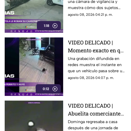
una cámara de vigilancia y
conductor y se llevan
muestra cómo dos sujetos
su camioneta
obligaron a un conductor y a
agosto 08, 2026 04:21 p. m.
su acompañante a bajar del
1:18
vehículo.
VIDEO DELICADO |
Momento exacto en que
camioneta atropella a
Una grabación difundida en
redes muestra el instante en
un perro y conductor
que un vehículo pasa sobre un
escapa
perro y continúa su camino sin
agosto 08, 2026 04:07 p. m.
detenerse.
0:12
VIDEO DELICADO |
Abuelita comerciante
es as3sin4da en Puebla
Dominga regresaba a casa
después de una jornada de
por 90 pesos