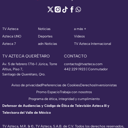
TV Azteca
Noticias
a más +
Azteca UNO
Deportes
Videos
Azteca 7
adn Noticias
TV Azteca Internacional
TV AZTECA QUERÉTARO
CONTACTO
Av. 5 de febrero 1716-1 Júrica, Torre
contacto@tvazteca.com
Altius, Piso 7,
442 229 1923 | Conmutador
Santiago de Querétaro, Qro.
Aviso de privacidad
Preferencias de Cookies
Derechos
Inversionistas
Promo Espacio
Trabaja con nosotros
Programa de ética, integridad y cumplimiento
Defensor de Audiencias y Código de Ética de Televisión Azteca III y
Televisora del Valle de México
TV Azteca, M.R. & ©, TV Azteca, S.A.B. de C.V. Todos los derechos reservados,