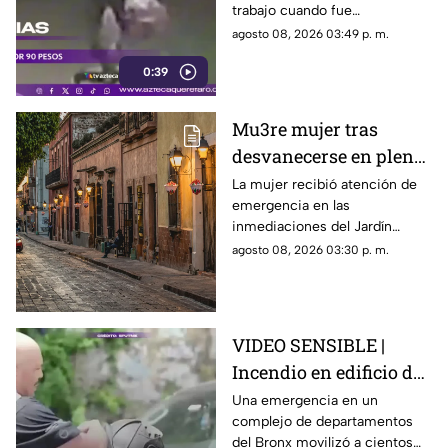
trabajo cuando fue
interceptada por un hombre
agosto 08, 2026 03:49 p. m.
que presuntamente le quitó el
0:39
dinero que llevaba.
Mu3re mujer tras
desvanecerse en plena
vía pública en el Centro
La mujer recibió atención de
emergencia en las
Histórico de Querétaro
inmediaciones del Jardín
Corregidora, pero los
agosto 08, 2026 03:30 p. m.
paramédicos confirmaron que
ya no contaba con signos
vitales.
VIDEO SENSIBLE |
Incendio en edificio de
Nueva York deja un
Una emergencia en un
complejo de departamentos
mu3rto y 14 heridos
del Bronx movilizó a cientos