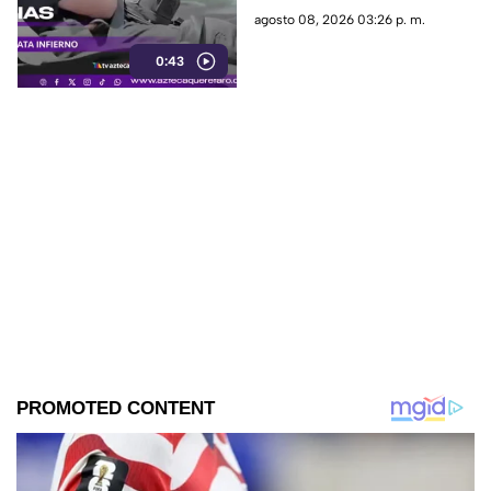
de bomberos y dejó víctimas
agosto 08, 2026 03:26 p. m.
entre residentes y personal de
0:43
emergencia.