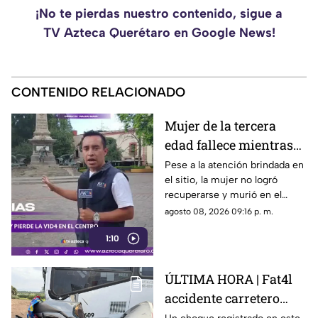
¡No te pierdas nuestro contenido, sigue a
TV Azteca Querétaro en Google News!
CONTENIDO RELACIONADO
Mujer de la tercera
edad fallece mientras
caminaba por el Centro
Pese a la atención brindada en
el sitio, la mujer no logró
de Querétaro
recuperarse y murió en el
lugar.
agosto 08, 2026 09:16 p. m.
1:10
ÚLTIMA HORA | Fat4l
accidente carretero
deja una mujer y un