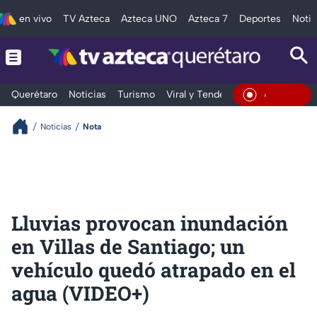
en vivo
TV Azteca
Azteca UNO
Azteca 7
Deportes
Notic
Querétaro
Noticias
Turismo
Viral y Tendencia
Clima
Depo
En Vivo
Noticias
Nota
Lluvias provocan inundación
en Villas de Santiago; un
vehículo quedó atrapado en el
agua (VIDEO+)