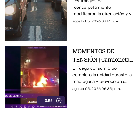
hacia la carretera 57;
Los trabajos de
reencarpetamiento
esta es la zona afectada
modificaron la circulación y ya
generan carga vehicular en el
agosto 05, 2026 07:14 p. m.
acceso con dirección a la
capital queretana.
MOMENTOS DE
TENSIÓN | Camioneta
termina calcinada
El fuego consumió por
completo la unidad durante la
sobre avenida
madrugada y provocó una
Constituyentes; así se
intensa movilización en una de
agosto 05, 2026 06:35 p. m.
vivió el momento
las vialidades más transitadas
0:56
de Querétaro.