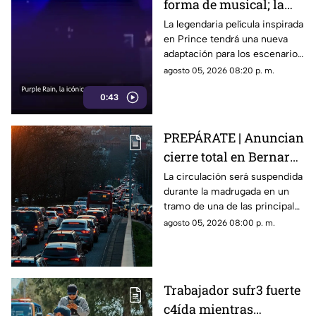
forma de musical; la
historia de Prince
La legendaria película inspirada
en Prince tendrá una nueva
llegará renovada
adaptación para los escenarios
con un enfoque distinto al de
agosto 05, 2026 08:20 p. m.
la cinta original.
0:43
PREPÁRATE | Anuncian
cierre total en Bernardo
Quintana; este será el
La circulación será suspendida
durante la madrugada en un
horario
tramo de una de las principales
vialidades de Querétaro.
agosto 05, 2026 08:00 p. m.
Trabajador sufr3 fuerte
c4ída mientras