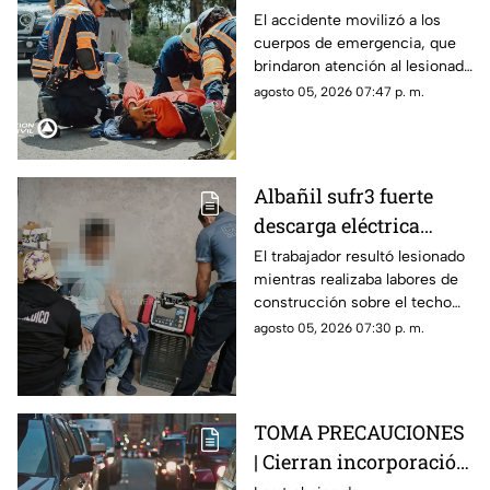
trabajaba en Guadalupe
El accidente movilizó a los
cuerpos de emergencia, que
La Venta
brindaron atención al lesionado
antes de trasladarlo a un
agosto 05, 2026 07:47 p. m.
hospital para su valoración.
Albañil sufr3 fuerte
descarga eléctrica
mientras trabajaba en
El trabajador resultó lesionado
mientras realizaba labores de
una azotea de San José
construcción sobre el techo
Buenavista
de una vivienda y tuvo que
agosto 05, 2026 07:30 p. m.
recibir atención médica.
TOMA PRECAUCIONES
| Cierran incorporación