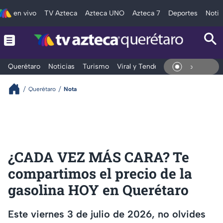
en vivo
TV Azteca
Azteca UNO
Azteca 7
Deportes
Notic
Querétaro
Noticias
Turismo
Viral y Tendencia
Clima
Depo
En Viv
Querétaro
Nota
¿CADA VEZ MÁS CARA? Te
compartimos el precio de la
gasolina HOY en Querétaro
Este viernes 3 de julio de 2026, no olvides