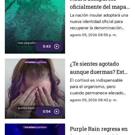
oficialmente del mapa:
el pequeño país cambia
La nación insular adoptará una
nueva identidad oficial para
de nombre
recuperar la denominación
utilizada por sus propios
agosto 05, 2026 08:55 p. m.
habitantes desde hace
0:43
generaciones.
¿Te sientes agotado
aunque duermas? Estos
hábitos pueden ayudar
El cortisol es indispensable
para el organismo, pero
a regular el cortisol
cuando permanece elevado
por largos periodos puede
agosto 05, 2026 08:42 p. m.
influir en el sueño, el estrés y
0:54
la energía diaria.
Purple Rain regresa en