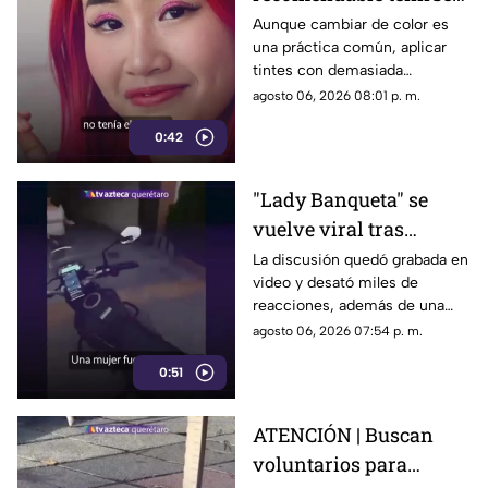
el cabello?
Aunque cambiar de color es
una práctica común, aplicar
Especialistas explican
tintes con demasiada
por qué hacerlo
frecuencia puede afectar la
agosto 06, 2026 08:01 p. m.
seguido puede dañarlo
salud del cabello y del cuero
0:42
cabelludo.
"Lady Banqueta" se
vuelve viral tras
confrontar a un
La discusión quedó grabada en
video y desató miles de
repartidor; así fue el
reacciones, además de una
momento
muestra de apoyo de
agosto 06, 2026 07:54 p. m.
repartidores hacia el
0:51
trabajador.
ATENCIÓN | Buscan
voluntarios para