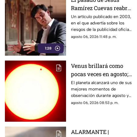
Ramírez Cuevas reabre
el debate sobre la
Un artículo publicado en 2003,
en el que advertía sobre los
censura
riesgos de la publicidad oficial
y la censura a los medios
agosto 06, 2026 11:48 p. m.
1:28
Venus brillará como
pocas veces en agosto;
a esta hora podrás
El planeta alcanzará uno de sus
mejores momentos de
verlo durante este mes
observación durante agosto y
podrá distinguirse sin
agosto 06, 2026 08:53 p. m.
necesidad de telescopio.
ALARMANTE |