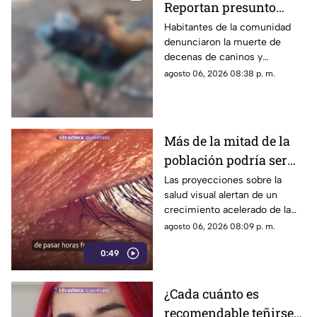
Reportan presunto
env3nen4miento de al
Habitantes de la comunidad
denunciaron la muerte de
menos 23 perros en
decenas de caninos y
esta zona de Querétaro:
solicitaron que se esclarezcan
agosto 06, 2026 08:38 p. m.
IMAGENES SENSIBLES
los hechos para identificar a
los posibles responsables.
Más de la mitad de la
población podría ser
miope en 2050;
Las proyecciones sobre la
salud visual alertan de un
especialistas advierten
crecimiento acelerado de la
las causas
miopía y señalan que pasar
agosto 06, 2026 08:09 p. m.
menos tiempo al aire libre
0:49
también influye en su
desarrollo.
¿Cada cuánto es
recomendable teñirse