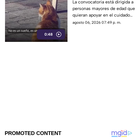
cuidar gatos en una
La convocatoria está dirigida a
personas mayores de edad que
isla de Grecia
quieran apoyar en el cuidado
de gatos rescatados mientras
agosto 06, 2026 07:49 p. m.
viven temporalmente en una
0:48
isla griega.