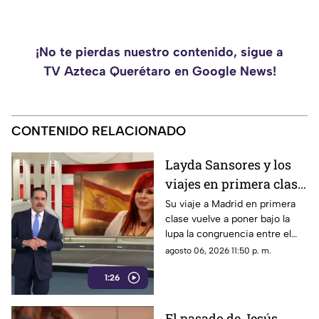
¡No te pierdas nuestro contenido, sigue a
TV Azteca Querétaro en Google News!
CONTENIDO RELACIONADO
Layda Sansores y los
viajes en primera clase
que reavivan el debate
Su viaje a Madrid en primera
clase vuelve a poner bajo la
sobre la austeridad
lupa la congruencia entre el
discurso de austeridad
agosto 06, 2026 11:50 p. m.
promovido por Morena y las
1:26
acciones de algunos de sus
representantes
El pasado de Jesús