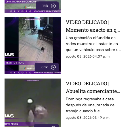
su acompañante a bajar del
1:18
vehículo.
VIDEO DELICADO |
Momento exacto en que
camioneta atropella a
Una grabación difundida en
redes muestra el instante en
un perro y conductor
que un vehículo pasa sobre un
escapa
perro y continúa su camino sin
agosto 08, 2026 04:07 p. m.
detenerse.
0:12
VIDEO DELICADO |
Abuelita comerciante
es as3sin4da en Puebla
Dominga regresaba a casa
después de una jornada de
por 90 pesos
trabajo cuando fue
interceptada por un hombre
agosto 08, 2026 03:49 p. m.
que presuntamente le quitó el