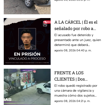
persona lesionada.
A LA CÁRCEL | Él es el
señalado por robo a
una casa en Santa Rosa
El acusado fue detenido y
presentado ante un juez, quien
Jáuregui
determinó que deberá
permanecer en prisión
agosto 08, 2026 04:40 p. m.
preventiva mientras avanza la
investigación.
FRENTE A LOS
CLIENTES | Dos
hombres enc4ñonan a
El robo quedó registrado por
una cámara de vigilancia y
conductor y se llevan
muestra cómo dos sujetos
su camioneta
obligaron a un conductor y a
agosto 08, 2026 04:21 p. m.