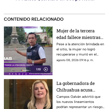
CONTENIDO RELACIONADO
Mujer de la tercera
edad fallece mientras
caminaba por el Centro
Pese a la atención brindada en
el sitio, la mujer no logró
de Querétaro
recuperarse y murió en el
lugar.
agosto 08, 2026 09:16 p. m.
1:10
La gobernadora de
Chihuahua acusa
posible censura
Campos Galván advirtió que
los nuevos lineamientos
impulsada desde el
podrían representar un riesgo