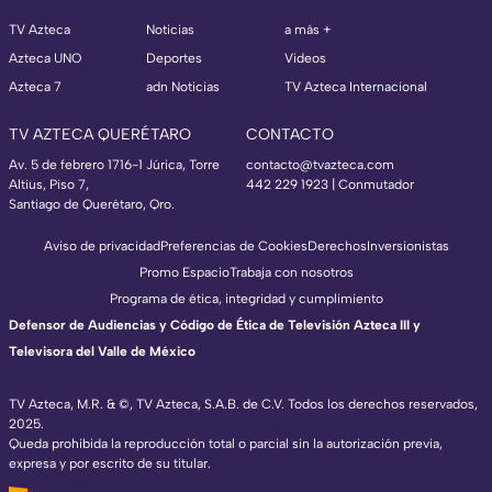
TV Azteca
Noticias
a más +
Azteca UNO
Deportes
Videos
Azteca 7
adn Noticias
TV Azteca Internacional
TV AZTECA QUERÉTARO
CONTACTO
Av. 5 de febrero 1716-1 Júrica, Torre
contacto@tvazteca.com
Altius, Piso 7,
442 229 1923 | Conmutador
Santiago de Querétaro, Qro.
Aviso de privacidad
Preferencias de Cookies
Derechos
Inversionistas
Promo Espacio
Trabaja con nosotros
Programa de ética, integridad y cumplimiento
Defensor de Audiencias y Código de Ética de Televisión Azteca III y
Televisora del Valle de México
TV Azteca, M.R. & ©, TV Azteca, S.A.B. de C.V. Todos los derechos reservados,
2025.
Queda prohibida la reproducción total o parcial sin la autorización previa,
expresa y por escrito de su titular.