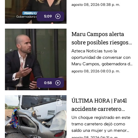
Gobierno Federal
para la libertad de expresión
agosto 08, 2026 08:38 p. m.
5:09
Maru Campos alerta
sobre posibles riesgos
para la libertad de
Azteca Noticias tuvo la
oportunidad de conversar con
expresión
Maru Campos, gobernadora de
Chihuahua, quien habló sobre
agosto 08, 2026 08:03 p. m.
los nuevos lineamientos que,
0:58
de acuerdo con su postura,
podrían representar un riesgo
para la libertad de expresión
ÚLTIMA HORA | Fat4l
accidente carretero
deja una mujer y un
Un choque registrado en este
tramo carretero dejó como
niño mu3rtos en San
saldo una mujer y un menor
Juan del Río
sin vida, además de una
agosto 08, 2026 06:31 p. m.