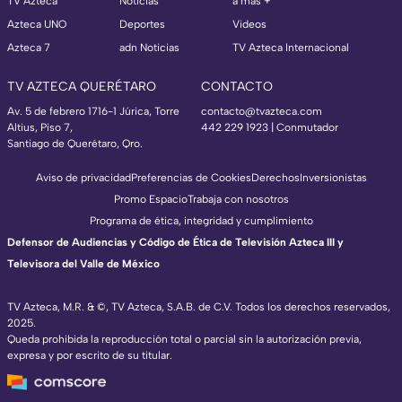
TV Azteca
Noticias
a más +
Azteca UNO
Deportes
Videos
Azteca 7
adn Noticias
TV Azteca Internacional
TV AZTECA QUERÉTARO
CONTACTO
Av. 5 de febrero 1716-1 Júrica, Torre
contacto@tvazteca.com
Altius, Piso 7,
442 229 1923 | Conmutador
Santiago de Querétaro, Qro.
Aviso de privacidad
Preferencias de Cookies
Derechos
Inversionistas
Promo Espacio
Trabaja con nosotros
Programa de ética, integridad y cumplimiento
Defensor de Audiencias y Código de Ética de Televisión Azteca III y
Televisora del Valle de México
TV Azteca, M.R. & ©, TV Azteca, S.A.B. de C.V. Todos los derechos reservados,
2025.
Queda prohibida la reproducción total o parcial sin la autorización previa,
expresa y por escrito de su titular.