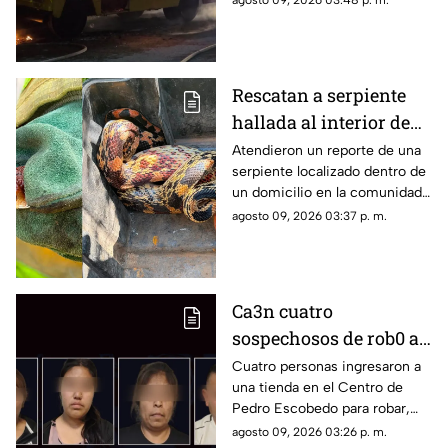
agosto 09, 2026 03:48 p. m.
Rescatan a serpiente
hallada al interior de
una vivienda en
Atendieron un reporte de una
serpiente localizado dentro de
Cadereyta de Montes
un domicilio en la comunidad
de Los Llanitos
agosto 09, 2026 03:37 p. m.
Ca3n cuatro
sospechosos de rob0 a
comercio sobre la
Cuatro personas ingresaron a
una tienda en el Centro de
Autopista 57 en
Pedro Escobedo para robar,
Querétaro
fueron detenidos sobre la
agosto 09, 2026 03:26 p. m.