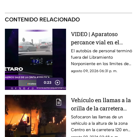
CONTENIDO RELACIONADO
VIDEO | Aparatoso
percance vial en el
Libramiento
El autobús de personal terminó
fuera del Libramiento
Norponiente involucra
Norponiente en los límites de
a unidad de transporte
Corregidora y Apaseo El
agosto 09, 2026 06:31 p. m.
de trabajadores
Grande
0:23
Vehículo en llamas a la
orilla de la carretera
120 en Cadereyta
Sofocaron las llamas de un
vehículo a la altura de la zona
provoca intensa
Centro en la carretera 120 en
movilización de rescate
Cadereyta