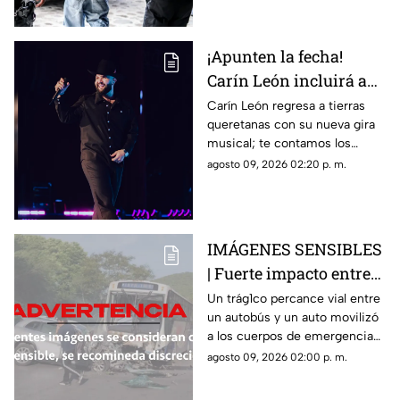
¡Apunten la fecha!
Carín León incluirá a
Querétaro en su 'Muda
Carín León regresa a tierras
queretanas con su nueva gira
Tour 2026' y esto es
musical; te contamos los
todo lo que debes saber
detalles del concierto que
agosto 09, 2026 02:20 p. m.
promete encender a Querétaro
IMÁGENES SENSIBLES
| Fuerte impacto entre
autobús y vehículo deja
Un trág1co percance vial entre
un autobús y un auto movilizó
saldo fatal y nueve
a los cuerpos de emergencia
heridos
en Morelos
agosto 09, 2026 02:00 p. m.