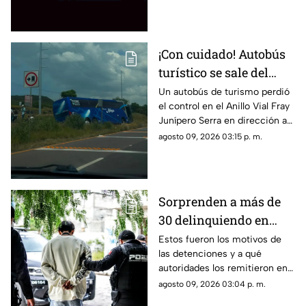
autopista 57
¡Con cuidado! Autobús
turístico se sale del
camino en el Anillo
Un autobús de turismo perdió
el control en el Anillo Vial Fray
Vial Fray Junípero
Junípero Serra en dirección a
Serra
Mompaní
agosto 09, 2026 03:15 p. m.
Sorprenden a más de
30 delinquiendo en
Querétaro y
Estos fueron los motivos de
las detenciones y a qué
Tequisquiapan
autoridades los remitieron en
Querétaro y Tequisquiapan
agosto 09, 2026 03:04 p. m.