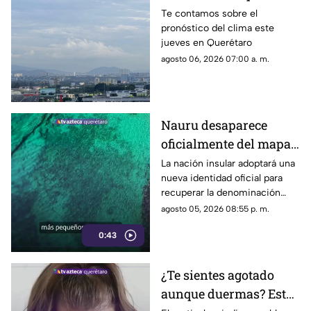
paraguas: se prevén
Te contamos sobre el
pronóstico del clima este
lluvias de hasta 55% y
jueves en Querétaro
contraste térmico
agosto 06, 2026 07:00 a. m.
Nauru desaparece
oficialmente del mapa:
el pequeño país cambia
La nación insular adoptará una
nueva identidad oficial para
de nombre
recuperar la denominación
utilizada por sus propios
agosto 05, 2026 08:55 p. m.
habitantes desde hace
0:43
generaciones.
¿Te sientes agotado
aunque duermas? Estos