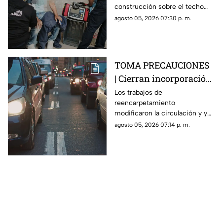
construcción sobre el techo
Buenavista
de una vivienda y tuvo que
agosto 05, 2026 07:30 p. m.
recibir atención médica.
TOMA PRECAUCIONES
| Cierran incorporación
hacia la carretera 57;
Los trabajos de
reencarpetamiento
esta es la zona afectada
modificaron la circulación y ya
generan carga vehicular en el
agosto 05, 2026 07:14 p. m.
acceso con dirección a la
capital queretana.