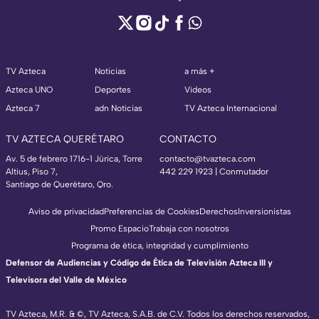
TV Azteca
Noticias
a más +
Azteca UNO
Deportes
Videos
Azteca 7
adn Noticias
TV Azteca Internacional
TV AZTECA QUERÉTARO
CONTACTO
Av. 5 de febrero 1716-1 Júrica, Torre
contacto@tvazteca.com
Altius, Piso 7,
442 229 1923 | Conmutador
Santiago de Querétaro, Qro.
Aviso de privacidad
Preferencias de Cookies
Derechos
Inversionistas
Promo Espacio
Trabaja con nosotros
Programa de ética, integridad y cumplimiento
Defensor de Audiencias y Código de Ética de Televisión Azteca III y
Televisora del Valle de México
TV Azteca, M.R. & ©, TV Azteca, S.A.B. de C.V. Todos los derechos reservados,