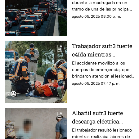
durante la madrugada en un
horario
tramo de una de las principales
vialidades de Querétaro.
agosto 05, 2026 08:00 p. m.
Trabajador sufr3 fuerte
c4ída mientras
trabajaba en Guadalupe
El accidente movilizó a los
cuerpos de emergencia, que
La Venta
brindaron atención al lesionado
antes de trasladarlo a un
agosto 05, 2026 07:47 p. m.
hospital para su valoración.
Albañil sufr3 fuerte
descarga eléctrica
mientras trabajaba en
El trabajador resultó lesionado
mientras realizaba labores de
una azotea de San José