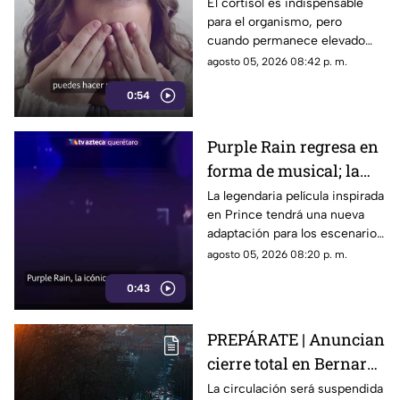
hábitos pueden ayudar
El cortisol es indispensable
para el organismo, pero
a regular el cortisol
cuando permanece elevado
por largos periodos puede
agosto 05, 2026 08:42 p. m.
influir en el sueño, el estrés y
0:54
la energía diaria.
Purple Rain regresa en
forma de musical; la
historia de Prince
La legendaria película inspirada
en Prince tendrá una nueva
llegará renovada
adaptación para los escenarios
con un enfoque distinto al de
agosto 05, 2026 08:20 p. m.
la cinta original.
0:43
PREPÁRATE | Anuncian
cierre total en Bernardo
Quintana; este será el
La circulación será suspendida