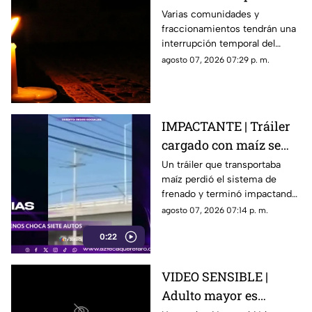
del suministro eléctrico
Varias comunidades y
fraccionamientos tendrán una
en Querétaro; estás
interrupción temporal del
serán las zonas
servicio eléctrico durante
agosto 07, 2026 07:29 p. m.
afectadas
ocho horas este sábado 8 de
agosto.
IMPACTANTE | Tráiler
cargado con maíz se
queda sin frenos y
Un tráiler que transportaba
maíz perdió el sistema de
embiste a siete
frenado y terminó impactando
vehículos
a siete vehículos que
agosto 07, 2026 07:14 p. m.
permanecían detenidos ante
0:22
un semáforo.
VIDEO SENSIBLE |
Adulto mayor es