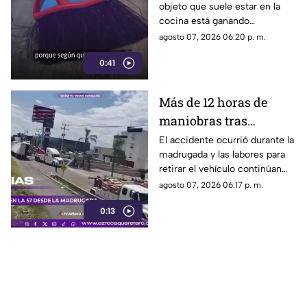
objeto que suele estar en la
cocina está ganando
popularidad entre quienes
agosto 07, 2026 06:20 p. m.
buscan facilitar las labores de
0:41
limpieza en casa.
Más de 12 horas de
maniobras tras
volcadura de unidad
El accidente ocurrió durante la
madrugada y las labores para
pesada en la carretera
retirar el vehículo continúan
57
desde hace más de 12 horas en
agosto 07, 2026 06:17 p. m.
este tramo de la carretera 57.
0:13