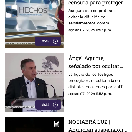
censura para proteger a
presuntos
Asegura que se pretende
evitar la difusión de
narcopolíticos
señalamientos contra
vinculados a la 4T
presuntos narcopolíticos
agosto 07, 2026 11:57 p. m.
vinculados a la 4T
0:48
Ángel Aguirre,
señalado por ocultar
evidencia del caso
La figura de los testigos
protegidos, cuestionada en
Ayotzinapa
distintas ocasiones por la 4T
cuando es utilizada por
agosto 07, 2026 11:53 p. m.
autoridades de Estados
2:34
Unidos, ahora forma parte de
los elementos de la
investigación contra el
NO HABRÁ LUZ |
exgobernador
Anuncian suspensión