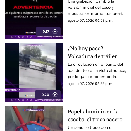
atropell4do por tráiler;
Una grabación cambió la
versión inicial del caso y
fue empujado antes de
muestra los momentos previos
m0rir
al atropellamiento ocurrido en
agosto 07, 2026 06:59 p. m.
la colonia Victoria.
0:17
¿No hay paso?
Volcadura de tráiler
colapsa este punto de la
La circulación en el punto del
accidente se ha visto afectada,
carretera 57
por lo que se recomienda
considerar tiempos de
agosto 07, 2026 06:55 p. m.
traslado.
0:20
Papel aluminio en la
escoba: el truco casero
que se volvió viral
Un sencillo truco con un