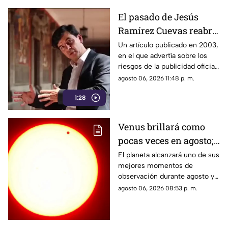
El pasado de Jesús
Ramírez Cuevas reabre
el debate sobre la
Un artículo publicado en 2003,
en el que advertía sobre los
censura
riesgos de la publicidad oficial
y la censura a los medios
agosto 06, 2026 11:48 p. m.
1:28
Venus brillará como
pocas veces en agosto;
a esta hora podrás
El planeta alcanzará uno de sus
mejores momentos de
verlo durante este mes
observación durante agosto y
podrá distinguirse sin
agosto 06, 2026 08:53 p. m.
necesidad de telescopio.