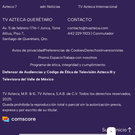
Azteca 7
adn Noticias
TV Azteca Internacional
TV AZTECA QUERÉTARO
CONTACTO
Av. 5 de febrero 1716-1 Júrica, Torre
contacto@tvazteca.com
Altius, Piso 7,
442 229 1923 | Conmutador
Santiago de Querétaro, Qro.
Aviso de privacidad
Preferencias de Cookies
Derechos
Inversionistas
Promo Espacio
Trabaja con nosotros
Programa de ética, integridad y cumplimiento
Defensor de Audiencias y Código de Ética de Televisión Azteca III y
Televisora del Valle de México
TV Azteca, M.R. & ©, TV Azteca, S.A.B. de C.V. Todos los derechos reservados,
2025.
Queda prohibida la reproducción total o parcial sin la autorización previa,
expresa y por escrito de su titular.
Subir inicio