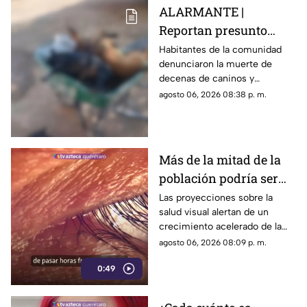
ALARMANTE |
Reportan presunto
env3nen4miento de al
Habitantes de la comunidad
denunciaron la muerte de
menos 23 perros en
decenas de caninos y
esta zona de Querétaro:
solicitaron que se esclarezcan
agosto 06, 2026 08:38 p. m.
IMAGENES SENSIBLES
los hechos para identificar a
los posibles responsables.
Más de la mitad de la
población podría ser
miope en 2050;
Las proyecciones sobre la
salud visual alertan de un
especialistas advierten
crecimiento acelerado de la
las causas
miopía y señalan que pasar
agosto 06, 2026 08:09 p. m.
menos tiempo al aire libre
0:49
también influye en su
desarrollo.