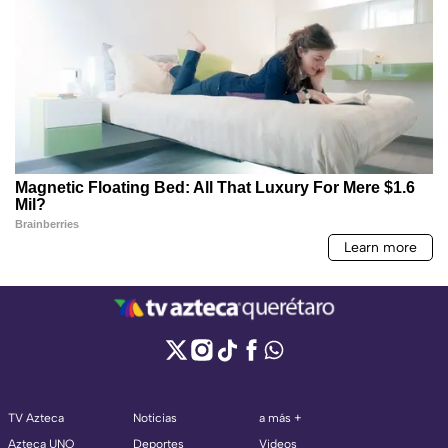
TV Azteca
Noticias
a más +
Azteca UNO
Deportes
Videos