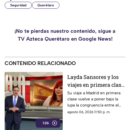
Seguridad
Querétaro
¡No te pierdas nuestro contenido, sigue a
TV Azteca Querétaro en Google News!
CONTENIDO RELACIONADO
Layda Sansores y los
viajes en primera clase
que reavivan el debate
Su viaje a Madrid en primera
clase vuelve a poner bajo la
sobre la austeridad
lupa la congruencia entre el
discurso de austeridad
agosto 06, 2026 11:50 p. m.
promovido por Morena y las
1:26
acciones de algunos de sus
representantes