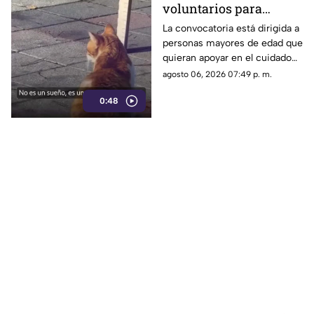
voluntarios para
cuidar gatos en una
La convocatoria está dirigida a
personas mayores de edad que
isla de Grecia
quieran apoyar en el cuidado
de gatos rescatados mientras
agosto 06, 2026 07:49 p. m.
viven temporalmente en una
0:48
isla griega.