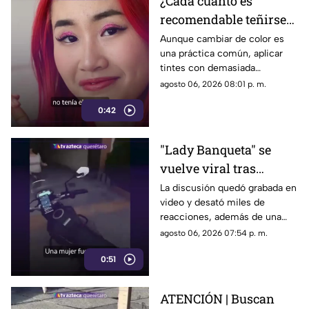
¿Cada cuánto es
recomendable teñirse
el cabello?
Aunque cambiar de color es
una práctica común, aplicar
Especialistas explican
tintes con demasiada
por qué hacerlo
frecuencia puede afectar la
agosto 06, 2026 08:01 p. m.
seguido puede dañarlo
salud del cabello y del cuero
0:42
cabelludo.
"Lady Banqueta" se
vuelve viral tras
confrontar a un
La discusión quedó grabada en
video y desató miles de
repartidor; así fue el
reacciones, además de una
momento
muestra de apoyo de
agosto 06, 2026 07:54 p. m.
repartidores hacia el
0:51
trabajador.
ATENCIÓN | Buscan