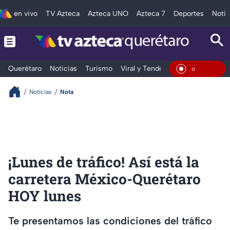
en vivo
TV Azteca
Azteca UNO
Azteca 7
Deportes
Notic
Querétaro
Noticias
Turismo
Viral y Tendencia
Clima
Depo
En Viv
Noticias
Nota
¡Lunes de tráfico! Así está la
carretera México-Querétaro
HOY lunes
Te presentamos las condiciones del tráfico