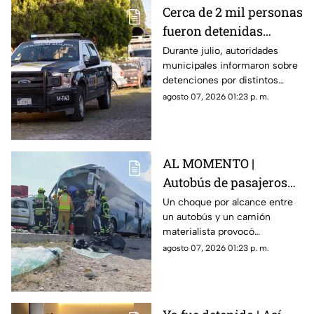
Cerca de 2 mil personas
fueron detenidas
durante Julio en
Durante julio, autoridades
municipales informaron sobre
Querétaro; estos fueron
detenciones por distintos
los principales motivos
delitos y faltas administrativas.
agosto 07, 2026 01:23 p. m.
AL MOMENTO |
Autobús de pasajeros
sufr3 aparatoso choque
Un choque por alcance entre
un autobús y un camión
en la carretera 57
materialista provocó
afectaciones en la carretera
agosto 07, 2026 01:23 p. m.
57; el conductor de una de las
unidades quedó prensado.