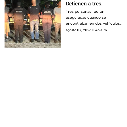
Detienen a tres
personas en Huimilpan
Tres personas fueron
aseguradas cuando se
tras localizar presuntas
encontraban en dos vehículos;
sustancias ilegales
durante la intervención fueron
agosto 07, 2026 11:46 a. m.
encontradas diversas
sustancias.