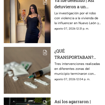
Ya fue detenido | Así
detuvieron a un
presunto responsable
La investigación por el robo
con violencia a la vivienda de
del robo a la casa de
la influencer en Nuevo León ya
Karely Ruiz
tiene a un primer detenido.
agosto 07, 2026 12:31 p. m.
¿QUÉ
TRANSPORTABAN?
Tres personas son
Tres intervenciones realizadas
en diferentes zonas del
detenidas en posesión
municipio terminaron con
de estas sustancia en El
personas aseguradas y
agosto 07, 2026 12:04 p. m.
Marqués
sustancias que serán
analizadas por las autoridades.
Así los agarraron |