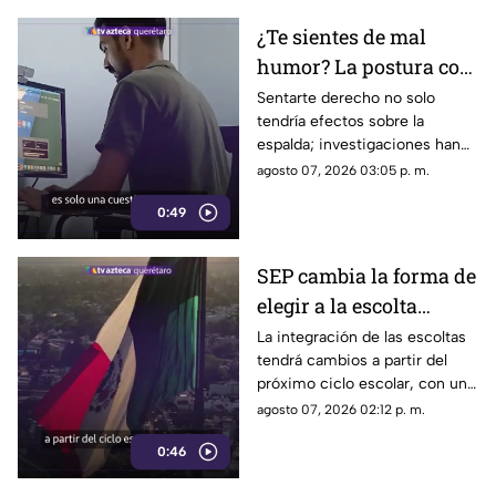
¿Te sientes de mal
humor? La postura con
la que pasas el día
Sentarte derecho no solo
tendría efectos sobre la
podría influir
espalda; investigaciones han
encontrado una posible
agosto 07, 2026 03:05 p. m.
relación entre la postura, las
0:49
emociones y la manera de
tomar decisiones.
SEP cambia la forma de
elegir a la escolta
escolar para el ciclo
La integración de las escoltas
tendrá cambios a partir del
2026-2027
próximo ciclo escolar, con un
modelo que busca ampliar la
agosto 07, 2026 02:12 p. m.
participación de estudiantes.
0:46