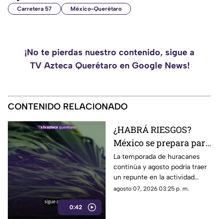
Carretera 57
México-Querétaro
¡No te pierdas nuestro contenido, sigue a
TV Azteca Querétaro en Google News!
CONTENIDO RELACIONADO
¿HABRÁ RIESGOS?
México se prepara para
otro posible ciclón
La temporada de huracanes
continúa y agosto podría traer
tropical; esta sería la
un repunte en la actividad
fecha
tropical; estos son los
agosto 07, 2026 03:25 p. m.
nombres que siguen en las
0:42
listas oficiales.