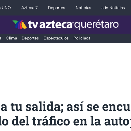
a UNO
Azteca 7
Deportes
Noticias
adn Noticias
a
Clima
Deportes
Espectáculos
Policiaca
a tu salida; así se enc
do del tráfico en la aut