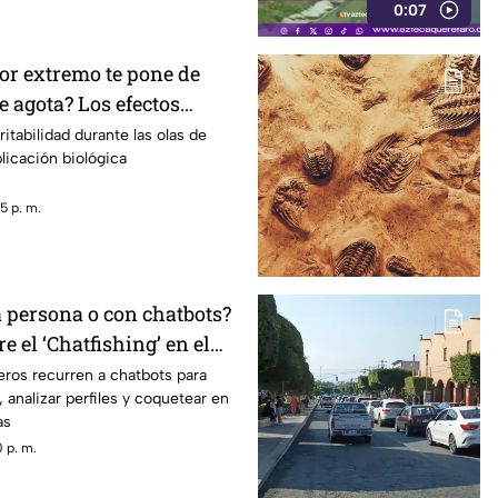
0:07
lor extremo te pone de
 agota? Los efectos
altas temperaturas en el
ritabilidad durante las olas de
plicación biológica
5 p. m.
a persona o con chatbots?
e el ‘Chatfishing’ en el
al
ros recurren a chatbots para
 analizar perfiles y coquetear en
as
 p. m.