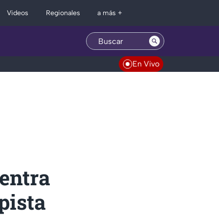
Regionales
Videos
a más +
En Vivo
uentra
opista