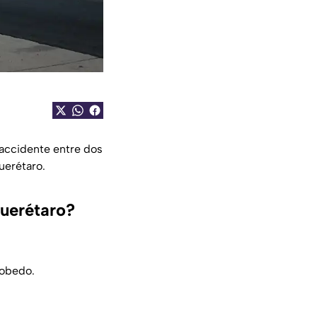
n accidente entre dos
uerétaro.
Querétaro?
cobedo.