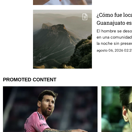
¿Cómo fue loc
Guanajuato es
Gorda de Quer
El hombre se desor
en una comunidad 
la noche sin presen
agosto 06, 2026 02:21