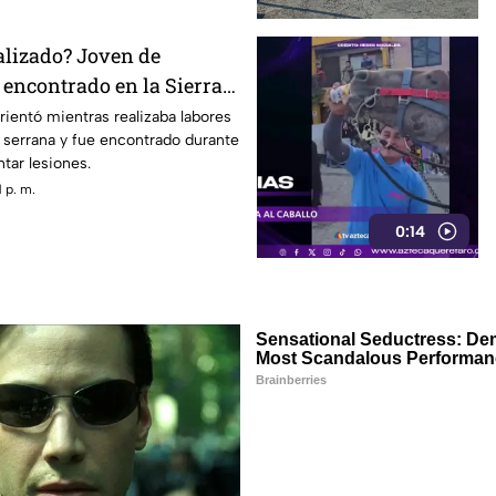
alizado? Joven de
 encontrado en la Sierra
étaro
ientó mientras realizaba labores
serrana y fue encontrado durante
tar lesiones.
 p. m.
0:14