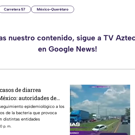
Carretera 57
México-Querétaro
das nuestro contenido, sigue a TV Azte
en Google News!
casos de diarrea
México: autoridades de
 recomendaciones
seguimiento epidemiológico a los
os de la bacteria que provoca
en distintas entidades
0 p. m.