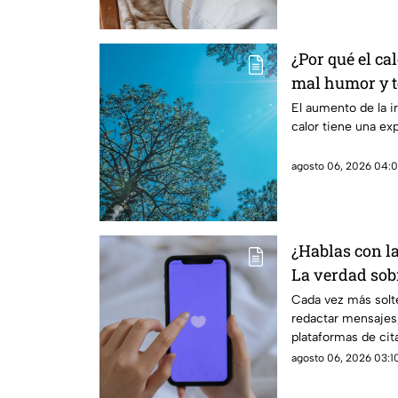
¿Por qué el ca
mal humor y te
reales de las 
El aumento de la ir
calor tiene una ex
cuerpo
agosto 06, 2026 04:0
¿Hablas con l
La verdad sobr
coqueteo digit
Cada vez más solte
redactar mensajes,
plataformas de cit
agosto 06, 2026 03:10