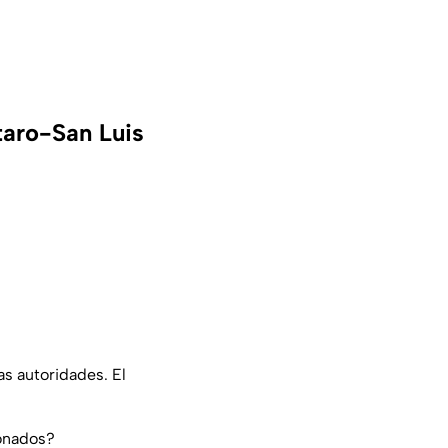
taro-San Luis
as autoridades. El
ionados?