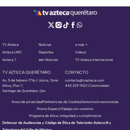
TV Azteca
Noticias
a más +
Azteca UNO
Deportes
Videos
Azteca 7
adn Noticias
TV Azteca Internacional
TV AZTECA QUERÉTARO
CONTACTO
Av. 5 de febrero 1716-1 Júrica, Torre
contacto@tvazteca.com
Altius, Piso 7,
442 229 1923 | Conmutador
Santiago de Querétaro, Qro.
Aviso de privacidad
Preferencias de Cookies
Derechos
Inversionistas
Promo Espacio
Trabaja con nosotros
Programa de ética, integridad y cumplimiento
Defensor de Audiencias y Código de Ética de Televisión Azteca III y
Televisora del Valle de México