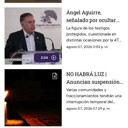
Ángel Aguirre,
señalado por ocultar
evidencia del caso
La figura de los testigos
protegidos, cuestionada en
Ayotzinapa
distintas ocasiones por la 4T
cuando es utilizada por
agosto 07, 2026 11:53 p. m.
autoridades de Estados
2:34
Unidos, ahora forma parte de
los elementos de la
investigación contra el
NO HABRÁ LUZ |
exgobernador
Anuncian suspensión
del suministro eléctrico
Varias comunidades y
fraccionamientos tendrán una
en Querétaro; estás
interrupción temporal del
serán las zonas
servicio eléctrico durante
agosto 07, 2026 07:29 p. m.
afectadas
ocho horas este sábado 8 de
agosto.