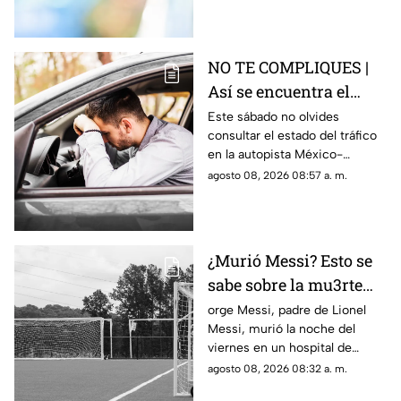
NO TE COMPLIQUES |
Así se encuentra el
tráfico HOY en la
Este sábado no olvides
consultar el estado del tráfico
autopista México
en la autopista México-
Querétaro
Querétaro.
agosto 08, 2026 08:57 a. m.
¿Murió Messi? Esto se
sabe sobre la mu3rte
del argentino
orge Messi, padre de Lionel
Messi, murió la noche del
viernes en un hospital de
Rosario, Argentina.
agosto 08, 2026 08:32 a. m.