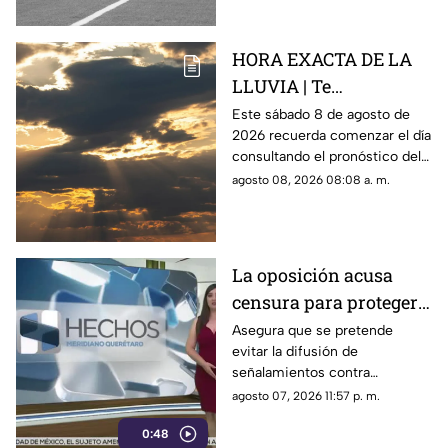
HORA EXACTA DE LA
LLUVIA | Te
compartimos el
Este sábado 8 de agosto de
2026 recuerda comenzar el día
pronóstico del clima
consultando el pronóstico del
HOY en Querétaro
clima en Querétaro.
agosto 08, 2026 08:08 a. m.
La oposición acusa
censura para proteger a
presuntos
Asegura que se pretende
evitar la difusión de
narcopolíticos
señalamientos contra
vinculados a la 4T
presuntos narcopolíticos
agosto 07, 2026 11:57 p. m.
vinculados a la 4T
0:48