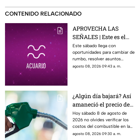
CONTENIDO RELACIONADO
APROVECHA LAS
SEÑALES | Este es el
horóscopo de hoy
Este sábado llega con
oportunidades para cambiar de
sábado 8 de agosto
rumbo, resolver asuntos
pendientes y prestar atención
agosto 08, 2026 09:43 a. m.
a las relaciones personales.
¿Algún día bajará? Así
amaneció el precio de
la gasolina HOY en
Hoy sábado 8 de agosto de
2026 no olvides verificar los
Querétaro
costos del combustible en la
entidad queretana
agosto 08, 2026 09:30 a. m.