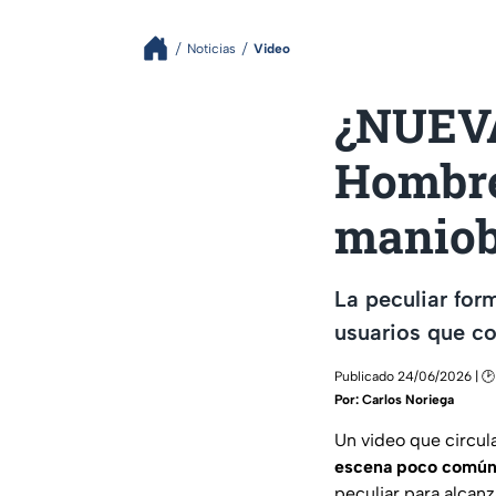
Noticias
Video
¿NUEV
Hombre
maniob
La peculiar for
usuarios que co
Publicado 24/06/2026 | 🕑
Por:
Carlos Noriega
Un video que circul
escena poco común 
peculiar para alcanz