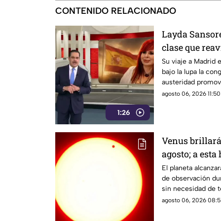
CONTENIDO RELACIONADO
Layda Sansore
clase que reav
austeridad
Su viaje a Madrid 
bajo la lupa la con
austeridad promov
algunos de sus re
agosto 06, 2026 11:50
1:26
Venus brillar
agosto; a esta
durante este 
El planeta alcanz
de observación dur
sin necesidad de t
agosto 06, 2026 08:5