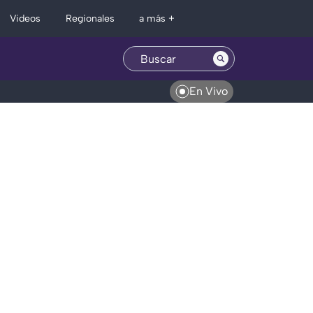
Regionales
Videos
a más +
En Vivo