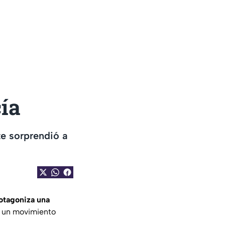
ía
te sorprendió a
otagoniza una
za un movimiento