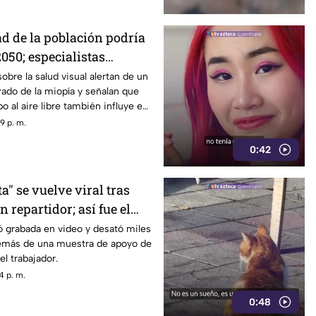
ad de la población podría
050; especialistas
 causas
obre la salud visual alertan de un
ado de la miopía y señalan que
 al aire libre también influye en
9 p. m.
0:42
" se vuelve viral tras
n repartidor; así fue el
ó grabada en video y desató miles
emás de una muestra de apoyo de
el trabajador.
4 p. m.
0:48