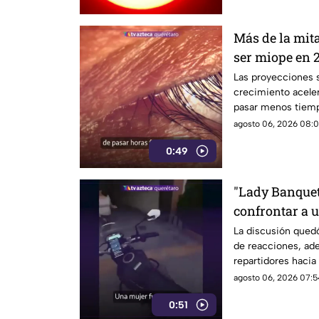
Más de la mit
ser miope en 2
advierten las
Las proyecciones s
crecimiento aceler
pasar menos tiempo
su desarrollo.
agosto 06, 2026 08:0
0:49
"Lady Banqueta
confrontar a u
momento
La discusión qued
de reacciones, ad
repartidores hacia 
agosto 06, 2026 07:5
0:51