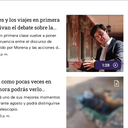
s y los viajes en primera
ivan el debate sobre la
en primera clase vuelve a poner
gruencia entre el discurso de
ido por Morena y las acciones de
presentantes
 p. m.
1:28
á como pocas veces en
 hora podrás verlo
mes
ará uno de sus mejores momentos
ante agosto y podrá distinguirse
elescopio.
3 p. m.