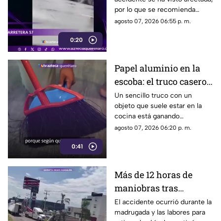
carretera 57
por lo que se recomienda
considerar tiempos de
agosto 07, 2026 06:55 p. m.
traslado.
0:20
Papel aluminio en la
escoba: el truco casero
que se volvió viral
Un sencillo truco con un
objeto que suele estar en la
cocina está ganando
popularidad entre quienes
agosto 07, 2026 06:20 p. m.
buscan facilitar las labores de
0:41
limpieza en casa.
Más de 12 horas de
maniobras tras
volcadura de unidad
El accidente ocurrió durante la
madrugada y las labores para
pesada en la carretera