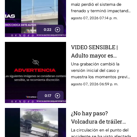
maíz perdió el sistema de
embiste a siete
frenado y terminó impactando
vehículos
a siete vehículos que
agosto 07, 2026 07:14 p. m.
permanecían detenidos ante
0:22
un semáforo.
VIDEO SENSIBLE |
Adulto mayor es
atropell4do por tráiler;
Una grabación cambió la
versión inicial del caso y
fue empujado antes de
muestra los momentos previos
m0rir
al atropellamiento ocurrido en
agosto 07, 2026 06:59 p. m.
la colonia Victoria.
0:17
¿No hay paso?
Volcadura de tráiler
colapsa este punto de la
La circulación en el punto del
accidente se ha visto afectada,