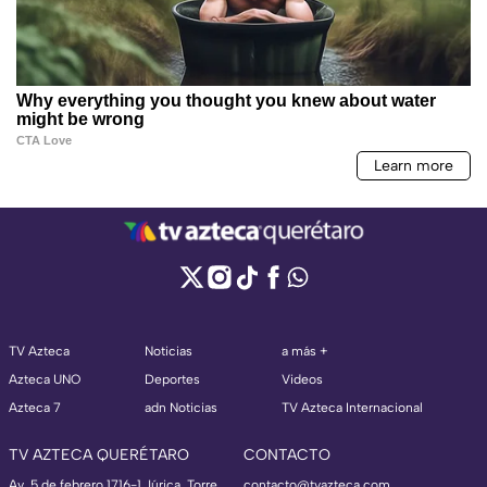
TV Azteca
Noticias
a más +
Azteca UNO
Deportes
Videos
Azteca 7
adn Noticias
TV Azteca Internacional
TV AZTECA QUERÉTARO
CONTACTO
Av. 5 de febrero 1716-1 Júrica, Torre
contacto@tvazteca.com