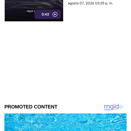
tropical; estos son los
agosto 07, 2026 03:25 p. m.
nombres que siguen en las
0:42
listas oficiales.