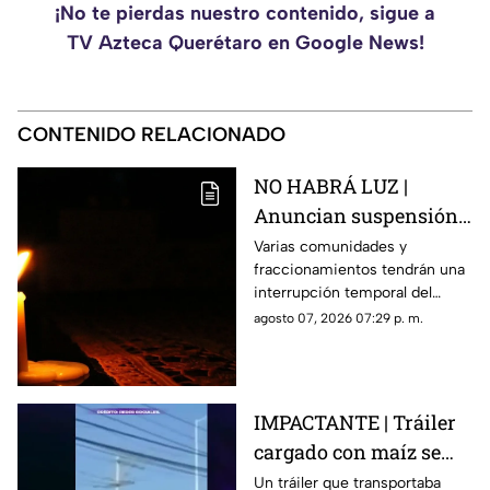
¡No te pierdas nuestro contenido, sigue a
TV Azteca Querétaro en Google News!
CONTENIDO RELACIONADO
NO HABRÁ LUZ |
Anuncian suspensión
del suministro eléctrico
Varias comunidades y
fraccionamientos tendrán una
en Querétaro; estás
interrupción temporal del
serán las zonas
servicio eléctrico durante
agosto 07, 2026 07:29 p. m.
afectadas
ocho horas este sábado 8 de
agosto.
IMPACTANTE | Tráiler
cargado con maíz se
queda sin frenos y
Un tráiler que transportaba