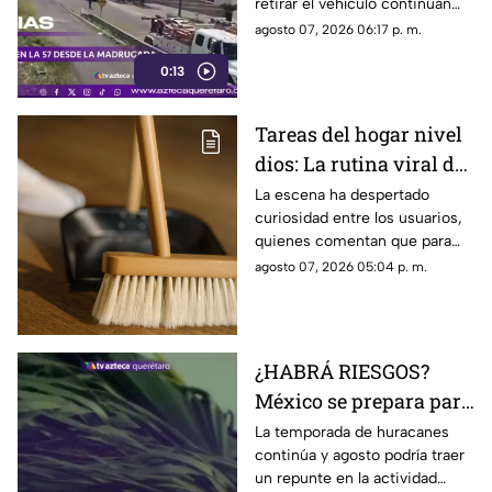
retirar el vehículo continúan
57
desde hace más de 12 horas en
agosto 07, 2026 06:17 p. m.
este tramo de la carretera 57.
0:13
Tareas del hogar nivel
dios: La rutina viral de
esta mamá para la
La escena ha despertado
curiosidad entre los usuarios,
limpieza el techo
quienes comentan que para
algunas personas ningún
agosto 07, 2026 05:04 p. m.
espacio queda fuera de la
rutina de limpieza
¿HABRÁ RIESGOS?
México se prepara para
otro posible ciclón
La temporada de huracanes
continúa y agosto podría traer
tropical; esta sería la
un repunte en la actividad
fecha