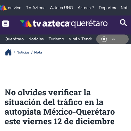
en vivo
TV Azteca
Azteca UNO
Azteca 7
Deportes
Notic
Querétaro
Noticias
Turismo
Viral y Tendencia
Clima
Depo
En V
Noticias
Nota
No olvides verificar la
situación del tráfico en la
autopista México-Querétaro
este viernes 12 de diciembre