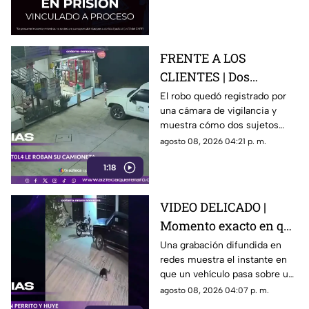
preventiva mientras avanza la
investigación.
FRENTE A LOS
CLIENTES | Dos
hombres enc4ñonan a
El robo quedó registrado por
una cámara de vigilancia y
conductor y se llevan
muestra cómo dos sujetos
su camioneta
obligaron a un conductor y a
agosto 08, 2026 04:21 p. m.
su acompañante a bajar del
1:18
vehículo.
VIDEO DELICADO |
Momento exacto en que
camioneta atropella a
Una grabación difundida en
redes muestra el instante en
un perro y conductor
que un vehículo pasa sobre un
escapa
perro y continúa su camino sin
agosto 08, 2026 04:07 p. m.
detenerse.