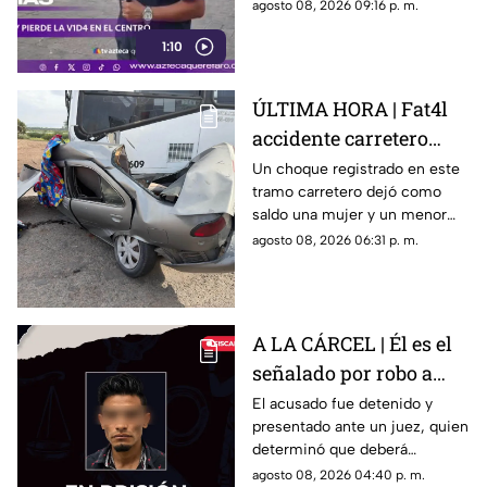
lugar.
agosto 08, 2026 09:16 p. m.
1:10
ÚLTIMA HORA | Fat4l
accidente carretero
deja una mujer y un
Un choque registrado en este
tramo carretero dejó como
niño mu3rtos en San
saldo una mujer y un menor
Juan del Río
sin vida, además de una
agosto 08, 2026 06:31 p. m.
persona lesionada.
A LA CÁRCEL | Él es el
señalado por robo a
una casa en Santa Rosa
El acusado fue detenido y
presentado ante un juez, quien
Jáuregui
determinó que deberá
permanecer en prisión
agosto 08, 2026 04:40 p. m.