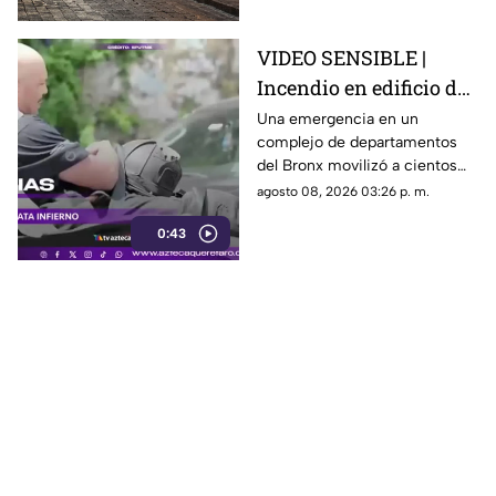
vitales.
VIDEO SENSIBLE |
Incendio en edificio de
Nueva York deja un
Una emergencia en un
complejo de departamentos
mu3rto y 14 heridos
del Bronx movilizó a cientos
de bomberos y dejó víctimas
agosto 08, 2026 03:26 p. m.
entre residentes y personal de
0:43
emergencia.