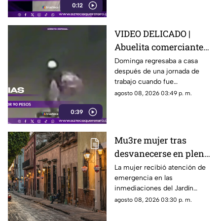
0:12
VIDEO DELICADO |
Abuelita comerciante
es as3sin4da en Puebla
Dominga regresaba a casa
después de una jornada de
por 90 pesos
trabajo cuando fue
interceptada por un hombre
agosto 08, 2026 03:49 p. m.
que presuntamente le quitó el
0:39
dinero que llevaba.
Mu3re mujer tras
desvanecerse en plena
vía pública en el Centro
La mujer recibió atención de
emergencia en las
Histórico de Querétaro
inmediaciones del Jardín
Corregidora, pero los
agosto 08, 2026 03:30 p. m.
paramédicos confirmaron que
ya no contaba con signos