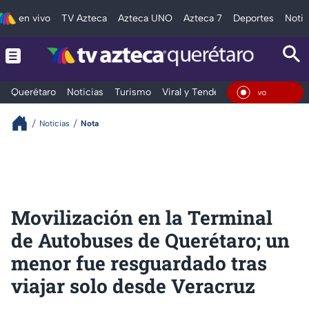
en vivo
TV Azteca
Azteca UNO
Azteca 7
Deportes
Notic
Querétaro
Noticias
Turismo
Viral y Tendencia
Clima
Depo
En Viv
Noticias
Nota
Movilización en la Terminal
de Autobuses de Querétaro; un
menor fue resguardado tras
viajar solo desde Veracruz