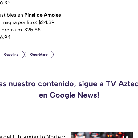
26.36
ustibles en
Pinal de Amoles
a magna por litro: $24.39
na premium: $25.88
26.94
Gasolina
Querétaro
das nuestro contenido, sigue a TV Azte
en Google News!
e del Libramiento Norte y