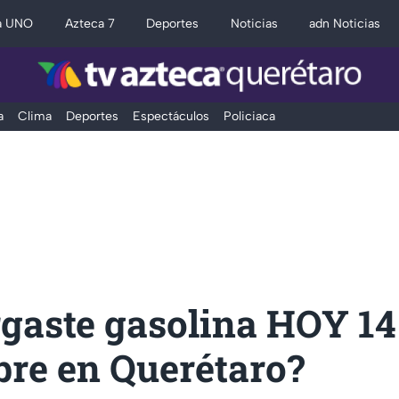
a UNO
Azteca 7
Deportes
Noticias
adn Noticias
a
Clima
Deportes
Espectáculos
Policiaca
rgaste gasolina HOY 14
bre en Querétaro?