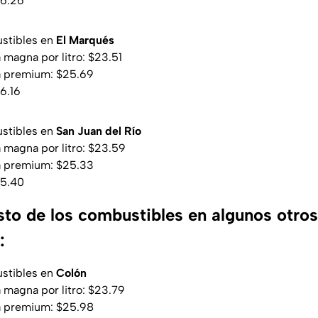
26.26
ustibles en
El Marqués
 magna por litro: $23.51
na premium: $25.69
6.16
ustibles en
San Juan del Río
a magna por litro: $23.59
na premium: $25.33
25.40
osto de los combustibles en algunos otro
:
ustibles en
Colón
a magna por litro: $23.79
na premium: $25.98