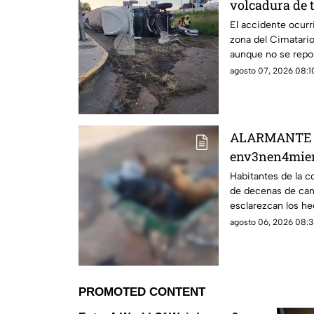
volcadura de t
rumbo a Cela
El accidente ocurr
zona del Cimatario 
aunque no se repor
agosto 07, 2026 08:10
ALARMANTE | 
env3nen4mient
en esta zona 
Habitantes de la 
de decenas de cani
SENSIBLES
esclarezcan los hec
posibles responsab
agosto 06, 2026 08:3