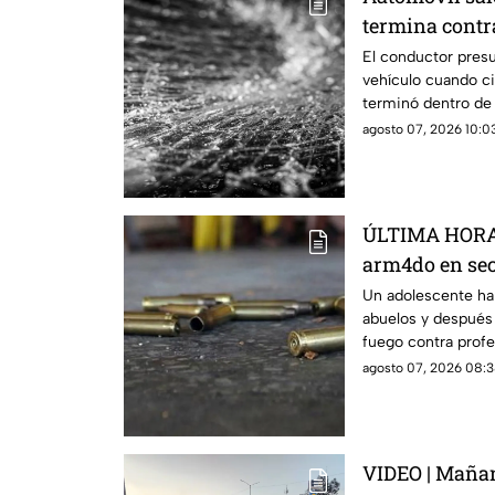
termina contr
El conductor presu
vehículo cuando c
terminó dentro de
abierto.
agosto 07, 2026 10:03
ÚLTIMA HORA 
arm4do en sec
mu3rtos y dec
Un adolescente ha
abuelos y después 
DELICADO)
fuego contra profe
agosto 07, 2026 08:3
VIDEO | Mañana