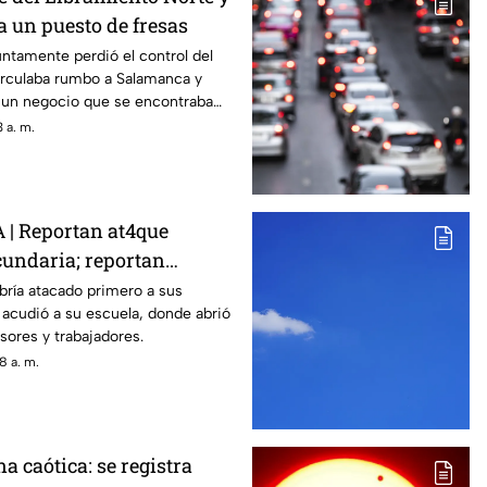
a un puesto de fresas
ntamente perdió el control del
irculaba rumbo a Salamanca y
 un negocio que se encontraba
 a. m.
| Reportan at4que
undaria; reportan
enas de heridos (+VIDEO
bría atacado primero a sus
acudió a su escuela, donde abrió
sores y trabajadores.
8 a. m.
 caótica: se registra