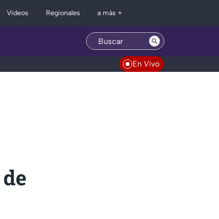
Regionales
Videos
a más +
En Vivo
 de