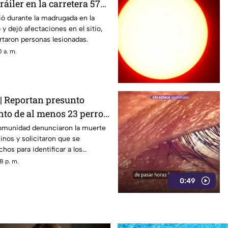
ráiler en la carretera 57
ya
ió durante la madrugada en la
y dejó afectaciones en el sitio,
taron personas lesionadas.
 a. m.
Reportan presunto
o de al menos 23 perros
de Querétaro: IMAGENES
comunidad denunciaron la muerte
nos y solicitaron que se
hos para identificar a los
les.
8 p. m.
0:49