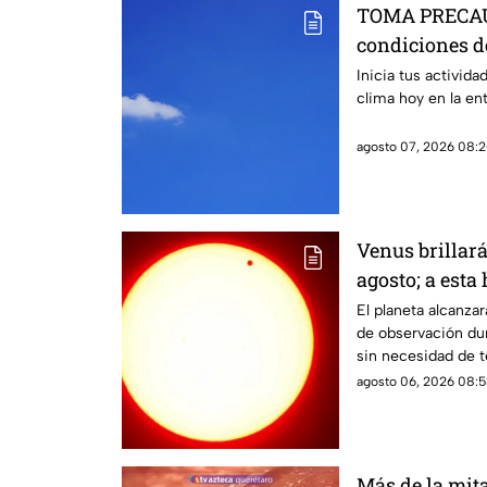
TOMA PRECAUC
condiciones d
Querétaro
Inicia tus activid
clima hoy en la en
agosto 07, 2026 08:2
Venus brillar
agosto; a esta
durante este 
El planeta alcanz
de observación dur
sin necesidad de t
agosto 06, 2026 08:5
Más de la mit