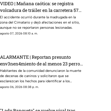
VIDEO | Mañana caótica: se registra
volcadura de tráiler en la carretera 57
rumbo a Celaya
El accidente ocurrió durante la madrugada en la
zona del Cimatario y dejó afectaciones en el sitio,
aunque no se reportaron personas lesionadas.
agosto 07, 2026 08:10 a. m.
ALARMANTE | Reportan presunto
env3nen4miento de al menos 23 perros
en esta zona de Querétaro: IMAGENES
Habitantes de la comunidad denunciaron la muerte
de decenas de caninos y solicitaron que se
SENSIBLES
esclarezcan los hechos para identificar a los
posibles responsables.
agosto 06, 2026 08:38 p. m.
"Lady Banqueta" se vuelve viral tras