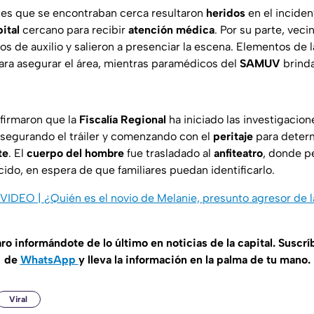
tes que se encontraban cerca resultaron
heridos
en el inciden
pital
cercano para recibir
atención médica
. Por su parte, vec
os de auxilio y salieron a presenciar la escena. Elementos de 
para asegurar el área, mientras paramédicos del
SAMUV
brinda
firmaron que la
Fiscalía Regional
ha iniciado las investigacion
segurando el tráiler y comenzando con el
peritaje
para determ
te
. El
cuerpo del hombre
fue trasladado al
anfiteatro
, donde 
ido, en espera de que familiares puedan identificarlo.
VIDEO | ¿Quién es el novio de Melanie, presunto agresor de l
 informándote de lo último en noticias de la capital. Suscrí
de
WhatsApp
y lleva la información en la palma de tu mano.
Viral