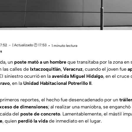
17:52
| Actualizado 🕑 17:53
1 minuto lectura
es
da, un
poste mató a un hombre
que transitaba por la zona en 
 las calles de
Ixtaczoquitlán
,
Veracruz
, cuando el joven fue
ap
El siniestro ocurrió en la
avenida Miguel Hidalgo
, en el cruce 
Bravo
, en la
Unidad Habitacional Potrerillo II
.
 primeros reportes, el hecho fue desencadenado por un
tráile
xceso de dimensiones
; al realizar una maniobra, se enganchó
 caída del
poste de concreto
. Lamentablemente, el mástil im
e
, quien
perdió la vida
de inmediato en el lugar.