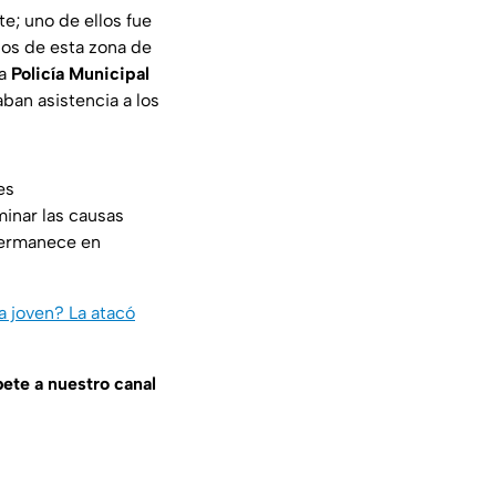
te; uno de ellos fue
inos de esta zona de
la
Policía Municipal
ban asistencia a los
es
inar las causas
permanece en
a joven? La atacó
bete a nuestro canal