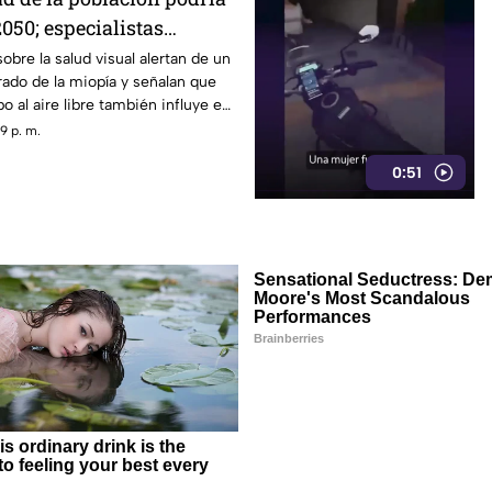
050; especialistas
 causas
obre la salud visual alertan de un
ado de la miopía y señalan que
 al aire libre también influye en
9 p. m.
0:51