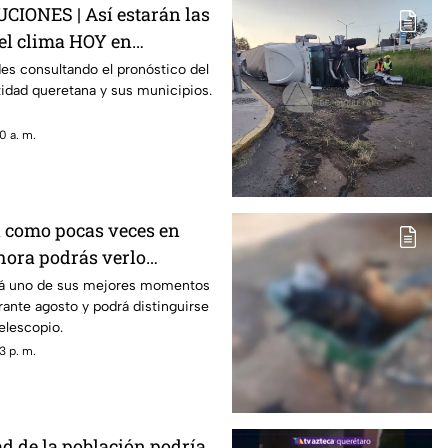
IONES | Así estarán las
el clima HOY en
ades consultando el pronóstico del
tidad queretana y sus municipios.
0 a. m.
á como pocas veces en
 hora podrás verlo
mes
ará uno de sus mejores momentos
ante agosto y podrá distinguirse
elescopio.
3 p. m.
ad de la población podría