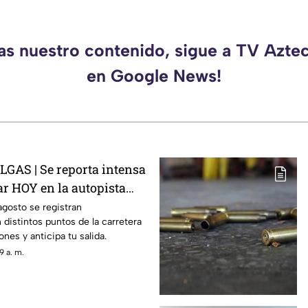
das nuestro contenido, sigue a TV Azte
en Google News!
AS | Se reporta intensa
ar HOY en la autopista
taro
agosto se registran
distintos puntos de la carretera
nes y anticipa tu salida.
9 a. m.