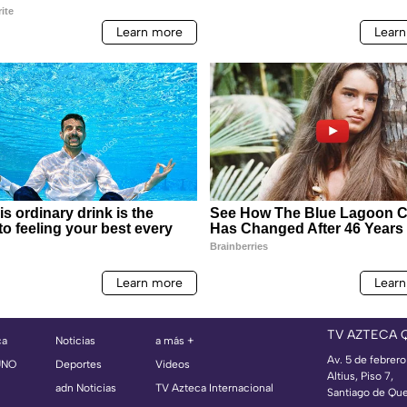
TV AZTECA 
ca
Noticias
a más +
Av. 5 de febrero
UNO
Deportes
Videos
Altius, Piso 7,
adn Noticias
TV Azteca Internacional
Santiago de Que