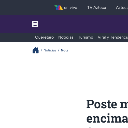
en vivo
TV Azteca
Aztec
Querétaro
Noticias
Turismo
Viral y Tendenci
Noticias
Nota
Poste m
encima 