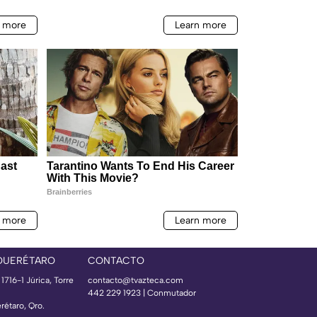
QUERÉTARO
CONTACTO
 1716-1 Júrica, Torre
contacto@tvazteca.com
442 229 1923 | Conmutador
rétaro, Qro.