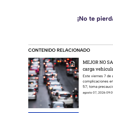
¡No te pier
CONTENIDO RELACIONADO
MEJOR NO SALG
carga vehicul
México Queré
Este viernes 7 de 
complicaciones en 
57; toma precaucio
agosto 07, 2026 09:0