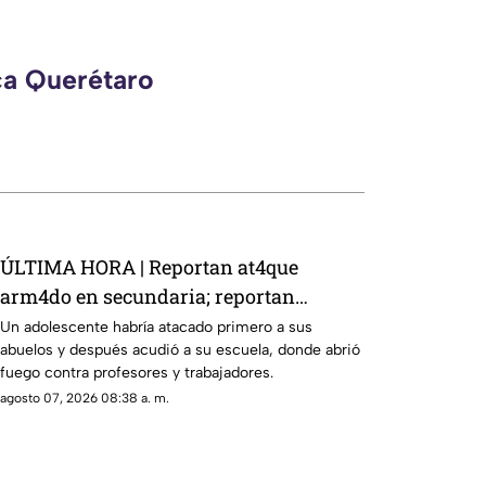
ca Querétaro
ÚLTIMA HORA | Reportan at4que
arm4do en secundaria; reportan
mu3rtos y decenas de heridos (+VIDEO
Un adolescente habría atacado primero a sus
abuelos y después acudió a su escuela, donde abrió
DELICADO)
fuego contra profesores y trabajadores.
agosto 07, 2026 08:38 a. m.