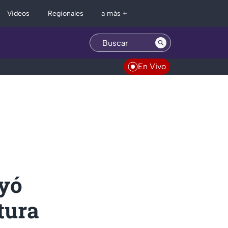
Regionales
Videos
a más +
En Vivo
ayó
tura