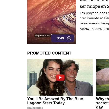
ser miope en 2
advierten las
Las proyecciones s
crecimiento aceler
pasar menos tiempo
su desarrollo.
agosto 06, 2026 08:0
0:49