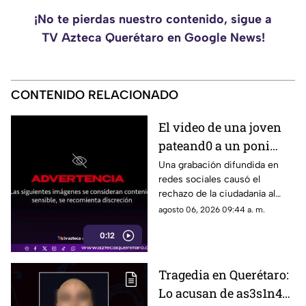
¡No te pierdas nuestro contenido, sigue a
TV Azteca Querétaro en Google News!
CONTENIDO RELACIONADO
El video de una joven
pateand0 a un poni
crea indignación en
Una grabación difundida en
redes sociales causó el
redes
rechazo de la ciudadanía al
mostrar el momento en que
agosto 06, 2026 09:44 a. m.
una joven agred3 a patadas a
0:12
un poni
Tragedia en Querétaro:
Lo acusan de as3s1n4r