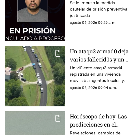
al exesposo de su
Se le impuso la medida
cautelar de prisión preventiva
pareja
justificada
agosto 06, 2026 09:29 a. m.
Un ataqu3 armad0 deja
varios fallecid0s y un
herido en una
Un vi0lento ataqu3 armad4
registrada en una vivienda
vivienda: esto es lo que
movilizó a agentes locales y
han confirmado las
estatales; se confirman varias
agosto 06, 2026 09:04 a. m.
autoridades
víctimas m0rtales y descartan
peligro activo
Horóscopo de hoy: Las
predicciones en el
amor, dinero y salud
Revelaciones, cambios de