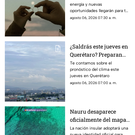
energía y nuevas
para cada signo
oportunidades llegarán para tu
signo en el horóscopo de este
agosto 06, 2026 07:30 a. m.
jueves
¿Saldrás este jueves en
Querétaro? Preparan
paraguas: se prevén
Te contamos sobre el
pronóstico del clima este
lluvias de hasta 55% y
jueves en Querétaro
contraste térmico
agosto 06, 2026 07:00 a. m.
Nauru desaparece
oficialmente del mapa:
el pequeño país cambia
La nación insular adoptará una
nueva identidad oficial para