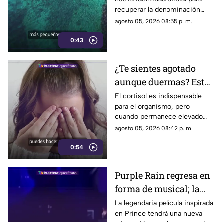
de nombre
recuperar la denominación
utilizada por sus propios
agosto 05, 2026 08:55 p. m.
habitantes desde hace
0:43
generaciones.
¿Te sientes agotado
aunque duermas? Estos
hábitos pueden ayudar
El cortisol es indispensable
para el organismo, pero
a regular el cortisol
cuando permanece elevado
por largos periodos puede
agosto 05, 2026 08:42 p. m.
influir en el sueño, el estrés y
0:54
la energía diaria.
Purple Rain regresa en
forma de musical; la
historia de Prince
La legendaria película inspirada
en Prince tendrá una nueva
llegará renovada