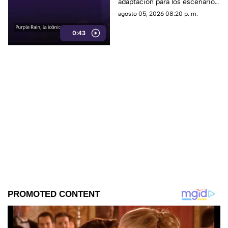
adaptación para los escenarios
con un enfoque distinto al de
agosto 05, 2026 08:20 p. m.
la cinta original.
0:43