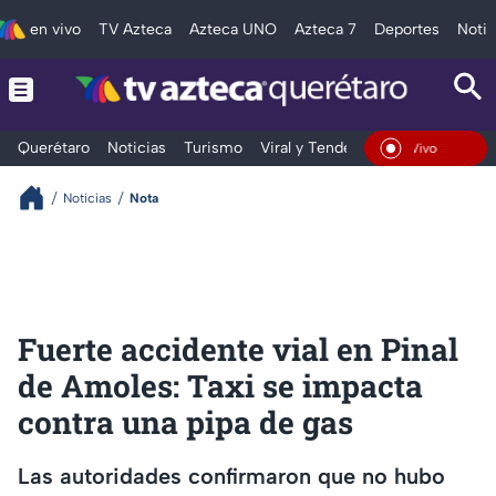
en vivo
TV Azteca
Azteca UNO
Azteca 7
Deportes
Notic
Querétaro
Noticias
Turismo
Viral y Tendencia
Clima
Depo
En Vivo
Noticias
Nota
Fuerte accidente vial en Pinal
de Amoles: Taxi se impacta
contra una pipa de gas
Las autoridades confirmaron que no hubo