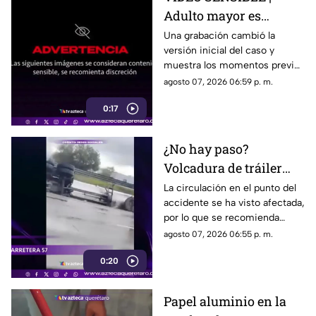
Adulto mayor es
atropell4do por tráiler;
Una grabación cambió la
versión inicial del caso y
fue empujado antes de
muestra los momentos previos
m0rir
al atropellamiento ocurrido en
agosto 07, 2026 06:59 p. m.
la colonia Victoria.
0:17
¿No hay paso?
Volcadura de tráiler
colapsa este punto de la
La circulación en el punto del
accidente se ha visto afectada,
carretera 57
por lo que se recomienda
considerar tiempos de
agosto 07, 2026 06:55 p. m.
traslado.
0:20
Papel aluminio en la