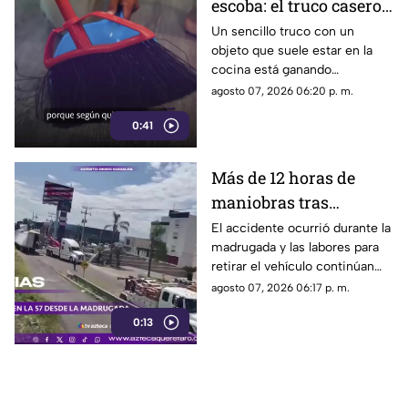
escoba: el truco casero
que se volvió viral
Un sencillo truco con un
objeto que suele estar en la
cocina está ganando
popularidad entre quienes
agosto 07, 2026 06:20 p. m.
buscan facilitar las labores de
0:41
limpieza en casa.
Más de 12 horas de
maniobras tras
volcadura de unidad
El accidente ocurrió durante la
madrugada y las labores para
pesada en la carretera
retirar el vehículo continúan
57
desde hace más de 12 horas en
agosto 07, 2026 06:17 p. m.
este tramo de la carretera 57.
0:13