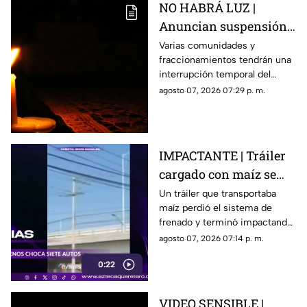
NO HABRÁ LUZ |
exgobernador
Anuncian suspensión
del suministro eléctrico
Varias comunidades y
fraccionamientos tendrán una
en Querétaro; estás
interrupción temporal del
serán las zonas
servicio eléctrico durante
agosto 07, 2026 07:29 p. m.
afectadas
ocho horas este sábado 8 de
agosto.
IMPACTANTE | Tráiler
cargado con maíz se
queda sin frenos y
Un tráiler que transportaba
maíz perdió el sistema de
embiste a siete
frenado y terminó impactando
vehículos
a siete vehículos que
agosto 07, 2026 07:14 p. m.
permanecían detenidos ante
0:22
un semáforo.
VIDEO SENSIBLE |