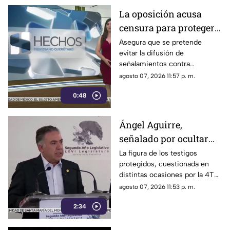
La oposición acusa
censura para proteger a
presuntos
Asegura que se pretende
evitar la difusión de
narcopolíticos
señalamientos contra
vinculados a la 4T
presuntos narcopolíticos
agosto 07, 2026 11:57 p. m.
vinculados a la 4T
0:48
Ángel Aguirre,
señalado por ocultar
evidencia del caso
La figura de los testigos
protegidos, cuestionada en
Ayotzinapa
distintas ocasiones por la 4T
cuando es utilizada por
agosto 07, 2026 11:53 p. m.
autoridades de Estados
2:34
Unidos, ahora forma parte de
los elementos de la
investigación contra el