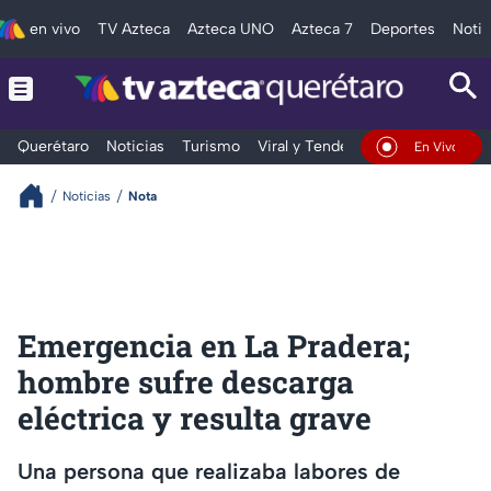
en vivo
TV Azteca
Azteca UNO
Azteca 7
Deportes
Notic
Querétaro
Noticias
Turismo
Viral y Tendencia
Clima
Depo
En Vivo
Noticias
Nota
Emergencia en La Pradera;
hombre sufre descarga
eléctrica y resulta grave
Una persona que realizaba labores de