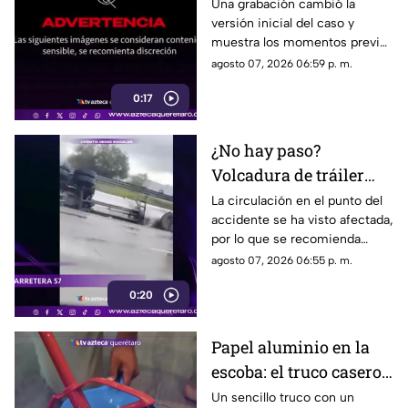
atropell4do por tráiler;
Una grabación cambió la
versión inicial del caso y
fue empujado antes de
muestra los momentos previos
m0rir
al atropellamiento ocurrido en
agosto 07, 2026 06:59 p. m.
la colonia Victoria.
0:17
¿No hay paso?
Volcadura de tráiler
colapsa este punto de la
La circulación en el punto del
accidente se ha visto afectada,
carretera 57
por lo que se recomienda
considerar tiempos de
agosto 07, 2026 06:55 p. m.
traslado.
0:20
Papel aluminio en la
escoba: el truco casero
que se volvió viral
Un sencillo truco con un