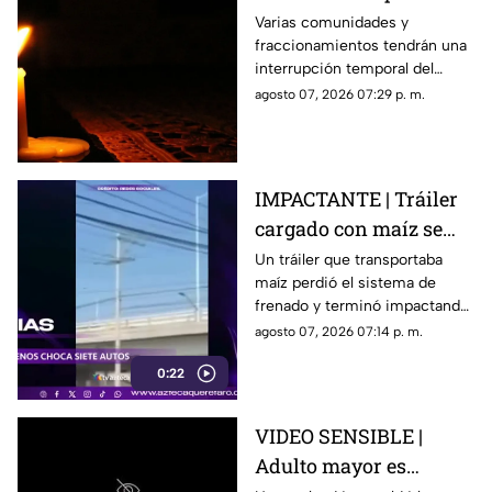
del suministro eléctrico
Varias comunidades y
fraccionamientos tendrán una
en Querétaro; estás
interrupción temporal del
serán las zonas
servicio eléctrico durante
agosto 07, 2026 07:29 p. m.
afectadas
ocho horas este sábado 8 de
agosto.
IMPACTANTE | Tráiler
cargado con maíz se
queda sin frenos y
Un tráiler que transportaba
maíz perdió el sistema de
embiste a siete
frenado y terminó impactando
vehículos
a siete vehículos que
agosto 07, 2026 07:14 p. m.
permanecían detenidos ante
0:22
un semáforo.
VIDEO SENSIBLE |
Adulto mayor es