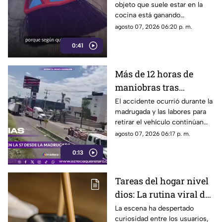
objeto que suele estar en la
cocina está ganando
popularidad entre quienes
agosto 07, 2026 06:20 p. m.
buscan facilitar las labores de
0:41
limpieza en casa.
Más de 12 horas de
maniobras tras
volcadura de unidad
El accidente ocurrió durante la
madrugada y las labores para
pesada en la carretera
retirar el vehículo continúan
57
desde hace más de 12 horas en
agosto 07, 2026 06:17 p. m.
este tramo de la carretera 57.
0:13
Tareas del hogar nivel
dios: La rutina viral de
esta mamá para la
La escena ha despertado
curiosidad entre los usuarios,
limpieza el techo