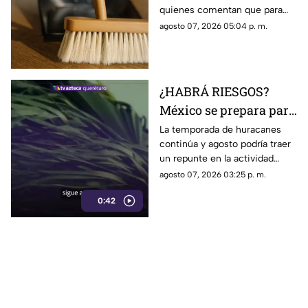
quienes comentan que para
algunas personas ningún
agosto 07, 2026 05:04 p. m.
espacio queda fuera de la
rutina de limpieza
¿HABRÁ RIESGOS?
México se prepara para
otro posible ciclón
La temporada de huracanes
continúa y agosto podría traer
tropical; esta sería la
un repunte en la actividad
fecha
tropical; estos son los
agosto 07, 2026 03:25 p. m.
nombres que siguen en las
0:42
listas oficiales.