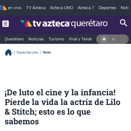
en vivo
TV Azteca
Azteca UNO
Azteca 7
Deportes
Notic
Querétaro
Noticias
Turismo
Viral y Tendencia
Clima
Depo
En Vi
Espectáculos
Nota
¡De luto el cine y la infancia!
Pierde la vida la actriz de Lilo
& Stitch; esto es lo que
sabemos