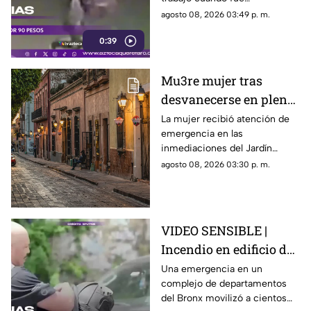
interceptada por un hombre
agosto 08, 2026 03:49 p. m.
que presuntamente le quitó el
0:39
dinero que llevaba.
Mu3re mujer tras
desvanecerse en plena
vía pública en el Centro
La mujer recibió atención de
emergencia en las
Histórico de Querétaro
inmediaciones del Jardín
Corregidora, pero los
agosto 08, 2026 03:30 p. m.
paramédicos confirmaron que
ya no contaba con signos
vitales.
VIDEO SENSIBLE |
Incendio en edificio de
Nueva York deja un
Una emergencia en un
complejo de departamentos
mu3rto y 14 heridos
del Bronx movilizó a cientos