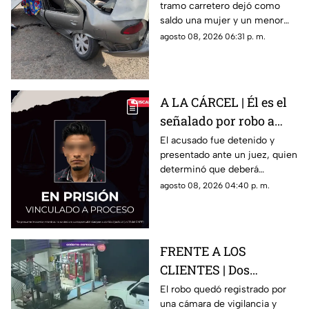
tramo carretero dejó como
niño mu3rtos en San
saldo una mujer y un menor
Juan del Río
sin vida, además de una
agosto 08, 2026 06:31 p. m.
persona lesionada.
A LA CÁRCEL | Él es el
señalado por robo a
una casa en Santa Rosa
El acusado fue detenido y
presentado ante un juez, quien
Jáuregui
determinó que deberá
permanecer en prisión
agosto 08, 2026 04:40 p. m.
preventiva mientras avanza la
investigación.
FRENTE A LOS
CLIENTES | Dos
hombres enc4ñonan a
El robo quedó registrado por
una cámara de vigilancia y
conductor y se llevan