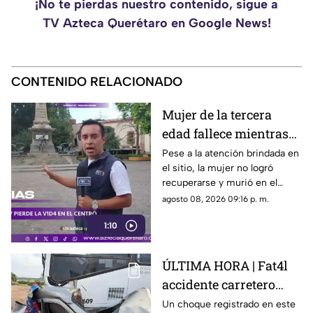
¡No te pierdas nuestro contenido, sigue a
TV Azteca Querétaro en Google News!
CONTENIDO RELACIONADO
Mujer de la tercera
edad fallece mientras
caminaba por el Centro
Pese a la atención brindada en
el sitio, la mujer no logró
de Querétaro
recuperarse y murió en el
lugar.
agosto 08, 2026 09:16 p. m.
1:10
ÚLTIMA HORA | Fat4l
accidente carretero
deja una mujer y un
Un choque registrado en este