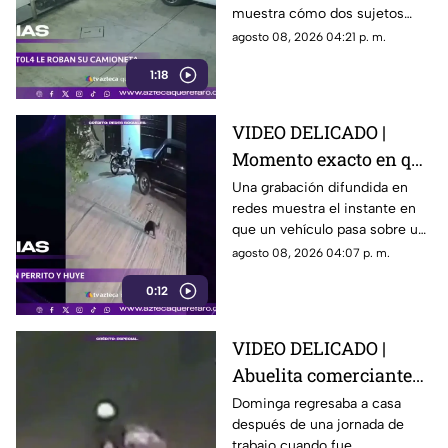
muestra cómo dos sujetos
su camioneta
obligaron a un conductor y a
agosto 08, 2026 04:21 p. m.
su acompañante a bajar del
1:18
vehículo.
VIDEO DELICADO |
Momento exacto en que
camioneta atropella a
Una grabación difundida en
redes muestra el instante en
un perro y conductor
que un vehículo pasa sobre un
escapa
perro y continúa su camino sin
agosto 08, 2026 04:07 p. m.
detenerse.
0:12
VIDEO DELICADO |
Abuelita comerciante
es as3sin4da en Puebla
Dominga regresaba a casa
después de una jornada de
por 90 pesos
trabajo cuando fue