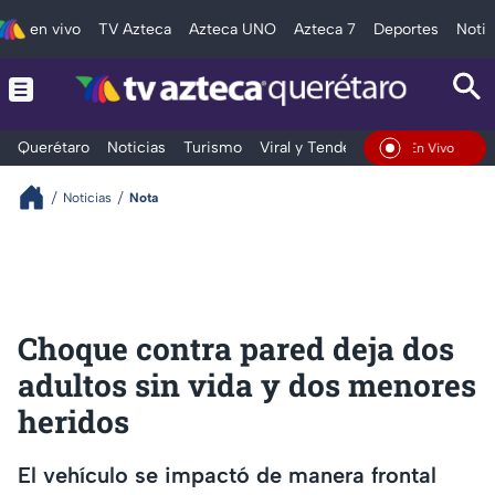
en vivo
TV Azteca
Azteca UNO
Azteca 7
Deportes
Notic
Querétaro
Noticias
Turismo
Viral y Tendencia
Clima
Depo
En Vivo
Noticias
Nota
Choque contra pared deja dos
adultos sin vida y dos menores
heridos
El vehículo se impactó de manera frontal