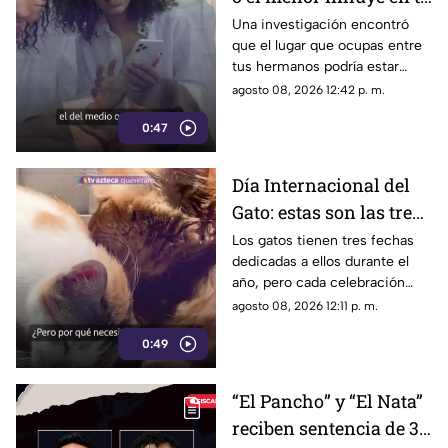
salud? Esto dicen los
Una investigación encontró
que el lugar que ocupas entre
estudios
tus hermanos podría estar
relacionado con determinadas
agosto 08, 2026 12:42 p. m.
condiciones de salud a lo largo
0:47
de la vida.
Día Internacional del
Gato: estas son las tres
fechas del año en que
Los gatos tienen tres fechas
dedicadas a ellos durante el
se celebra a los felinos
año, pero cada celebración
surgió por motivos diferentes.
agosto 08, 2026 12:11 p. m.
0:49
“El Pancho” y “El Nata”
reciben sentencia de 3