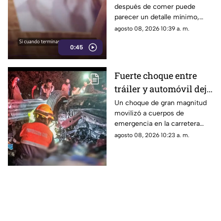
después de comer puede
pequeño gesto podría
parecer un detalle mínimo,
revelar algunos rasgos
pero este comportamiento
agosto 08, 2026 10:39 a. m.
de tu personalidad
está relacionado con distintas
0:45
formas de interacción social.
Fuerte choque entre
tráiler y automóvil deja
un auto destrozado y
Un choque de gran magnitud
movilizó a cuerpos de
víctimas m0rt4les en la
emergencia en la carretera
Irapuato Salamanca
Irapuato-Salamanca, donde
agosto 08, 2026 10:23 a. m.
presuntamente una persona
murió.