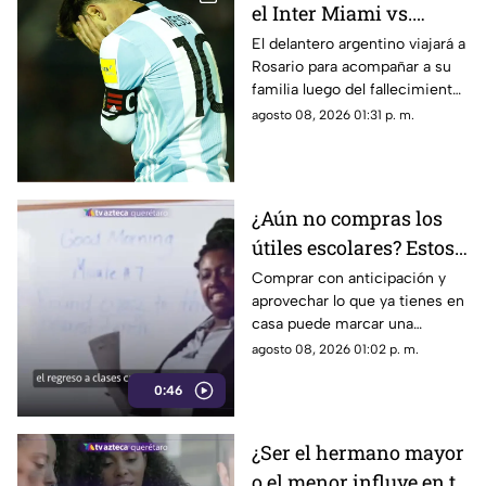
el Inter Miami vs.
Rayados en la Leagues
El delantero argentino viajará a
Rosario para acompañar a su
Cup
familia luego del fallecimiento
de Jorge Messi, por lo que no
agosto 08, 2026 01:31 p. m.
estará disponible para el duelo
ante Monterrey.
¿Aún no compras los
útiles escolares? Estos
consejos pueden
Comprar con anticipación y
aprovechar lo que ya tienes en
ayudarte a gastar
casa puede marcar una
menos
diferencia importante en el
agosto 08, 2026 01:02 p. m.
gasto del regreso a clases.
0:46
¿Ser el hermano mayor
o el menor influye en tu