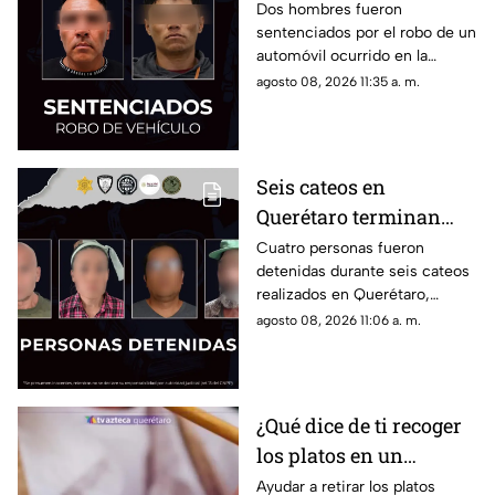
años por robar un
Dos hombres fueron
sentenciados por el robo de un
vehículo en la colonia
automóvil ocurrido en la
Fundadores III
colonia Fundadores III; ambos
agosto 08, 2026 11:35 a. m.
deberán cumplir tres años de
prisión y pagar una multa.
Seis cateos en
Querétaro terminan
con cuatro detenidos y
Cuatro personas fueron
detenidas durante seis cateos
el aseguramiento de
realizados en Querétaro,
presuntas dr0gas
donde también se localizaron
agosto 08, 2026 11:06 a. m.
presuntos narcóticos.
¿Qué dice de ti recoger
los platos en un
restaurante? Este
Ayudar a retirar los platos