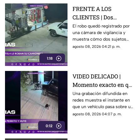
FRENTE A LOS
CLIENTES | Dos
hombres enc4ñonan a
El robo quedó registrado por
una cámara de vigilancia y
conductor y se llevan
muestra cómo dos sujetos
su camioneta
obligaron a un conductor y a
agosto 08, 2026 04:21 p. m.
su acompañante a bajar del
1:18
vehículo.
VIDEO DELICADO |
Momento exacto en que
camioneta atropella a
Una grabación difundida en
redes muestra el instante en
un perro y conductor
que un vehículo pasa sobre un
escapa
perro y continúa su camino sin
agosto 08, 2026 04:07 p. m.
detenerse.
0:12