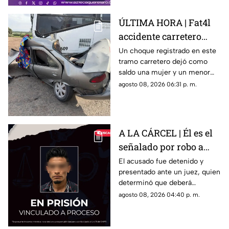
ÚLTIMA HORA | Fat4l
accidente carretero
deja una mujer y un
Un choque registrado en este
tramo carretero dejó como
niño mu3rtos en San
saldo una mujer y un menor
Juan del Río
sin vida, además de una
agosto 08, 2026 06:31 p. m.
persona lesionada.
A LA CÁRCEL | Él es el
señalado por robo a
una casa en Santa Rosa
El acusado fue detenido y
presentado ante un juez, quien
Jáuregui
determinó que deberá
permanecer en prisión
agosto 08, 2026 04:40 p. m.
preventiva mientras avanza la
investigación.