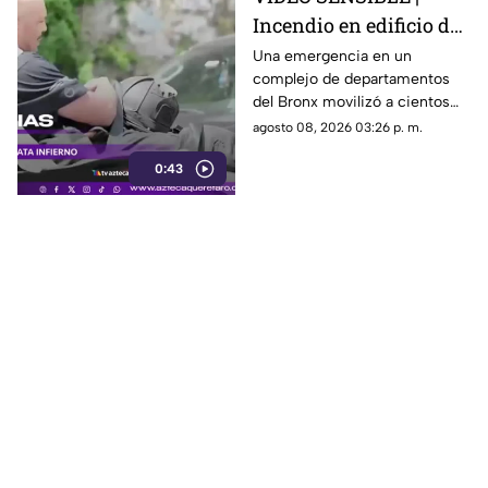
Incendio en edificio de
Nueva York deja un
Una emergencia en un
complejo de departamentos
mu3rto y 14 heridos
del Bronx movilizó a cientos
de bomberos y dejó víctimas
agosto 08, 2026 03:26 p. m.
entre residentes y personal de
0:43
emergencia.