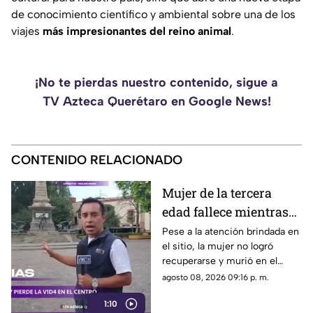
de conocimiento científico y ambiental sobre una de los
viajes
más impresionantes del reino animal
.
¡No te pierdas nuestro contenido, sigue a
TV Azteca Querétaro en Google News!
CONTENIDO RELACIONADO
Mujer de la tercera
edad fallece mientras
caminaba por el Centro
Pese a la atención brindada en
el sitio, la mujer no logró
de Querétaro
recuperarse y murió en el
lugar.
agosto 08, 2026 09:16 p. m.
1:10