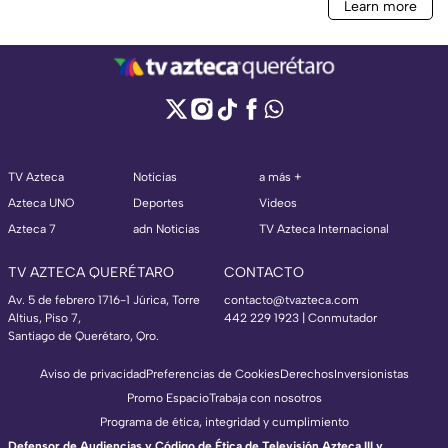
TV Azteca
Noticias
a más +
Azteca UNO
Deportes
Videos
Azteca 7
adn Noticias
TV Azteca Internacional
TV AZTECA QUERÉTARO
CONTACTO
Av. 5 de febrero 1716-1 Júrica, Torre
contacto@tvazteca.com
Altius, Piso 7,
442 229 1923 | Conmutador
Santiago de Querétaro, Qro.
Aviso de privacidad
Preferencias de Cookies
Derechos
Inversionistas
Promo Espacio
Trabaja con nosotros
Programa de ética, integridad y cumplimiento
Defensor de Audiencias y Código de Ética de Televisión Azteca III y