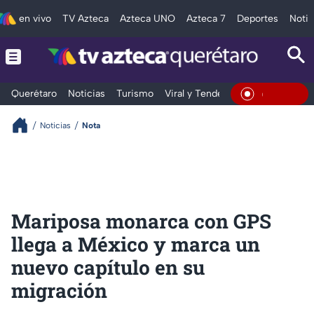
en vivo
TV Azteca
Azteca UNO
Azteca 7
Deportes
Notic
Querétaro
Noticias
Turismo
Viral y Tendencia
Clima
Depo
En Vivo
Noticias
Nota
Mariposa monarca con GPS
llega a México y marca un
nuevo capítulo en su
migración