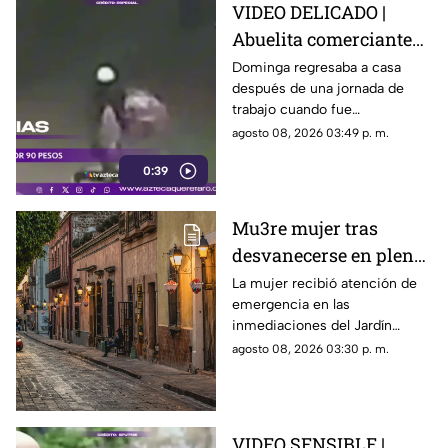
VIDEO DELICADO |
Abuelita comerciante
es as3sin4da en Puebla
Dominga regresaba a casa
después de una jornada de
por 90 pesos
trabajo cuando fue
interceptada por un hombre
agosto 08, 2026 03:49 p. m.
que presuntamente le quitó el
0:39
dinero que llevaba.
Mu3re mujer tras
desvanecerse en plena
vía pública en el Centro
La mujer recibió atención de
emergencia en las
Histórico de Querétaro
inmediaciones del Jardín
Corregidora, pero los
agosto 08, 2026 03:30 p. m.
paramédicos confirmaron que
ya no contaba con signos
vitales.
VIDEO SENSIBLE |