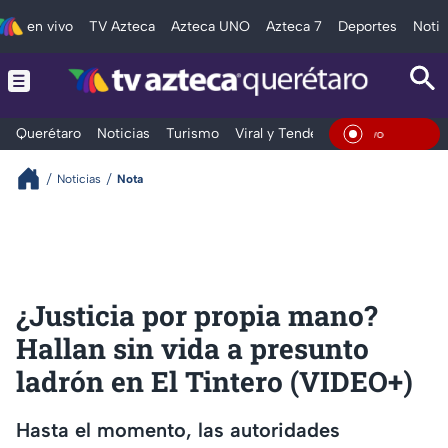
en vivo
TV Azteca
Azteca UNO
Azteca 7
Deportes
Notic
Querétaro
Noticias
Turismo
Viral y Tendencia
Clima
Depo
En Viv
Noticias
Nota
¿Justicia por propia mano?
Hallan sin vida a presunto
ladrón en El Tintero (VIDEO+)
Hasta el momento, las autoridades