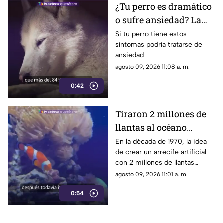
¿Tu perro es dramático
o sufre ansiedad? La
señal que la mayoría de
Si tu perro tiene estos
síntomas podría tratarse de
los dueños pasa por
ansiedad
alto
agosto 09, 2026 11:08 a. m.
0:42
Tiraron 2 millones de
llantas al océano
pensando que
En la década de 1970, la idea
de crear un arrecife artificial
ayudarían a la vida
con 2 millones de llantas
marina; hoy luchan por
parecía la solución perfecta
agosto 09, 2026 11:01 a. m.
sacarlas
para la vida marina; medio
0:54
siglo después, buzos siguen
sacándolos del fondo del mar