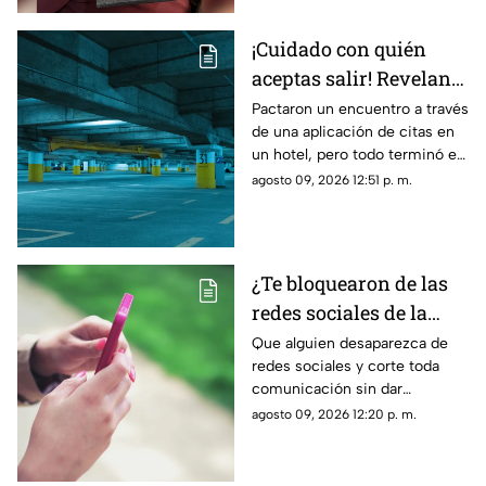
¡Cuidado con quién
aceptas salir! Revelan
nuevo modus operandi
Pactaron un encuentro a través
de una aplicación de citas en
de rob0 tras conocerse
un hotel, pero todo terminó en
de una aplicación de
un rob0 agravado
agosto 09, 2026 12:51 p. m.
citas
¿Te bloquearon de las
redes sociales de la
nada? La razón
Que alguien desaparezca de
redes sociales y corte toda
psicológica por la que
comunicación sin dar
algunas personas
explicaciones genera ansiedad
agosto 09, 2026 12:20 p. m.
eligen el contacto cero
e incertidumbre; esto es lo
repentino
que dice la psicología