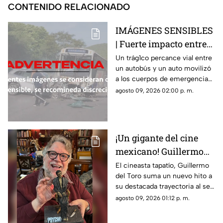
CONTENIDO RELACIONADO
IMÁGENES SENSIBLES
| Fuerte impacto entre
autobús y vehículo deja
Un trág1co percance vial entre
un autobús y un auto movilizó
saldo fatal y nueve
a los cuerpos de emergencia
heridos
en Morelos
agosto 09, 2026 02:00 p. m.
¡Un gigante del cine
mexicano! Guillermo
del Toro recibe el
El cineasta tapatío, Guillermo
del Toro suma un nuevo hito a
Doctorado Honoris
su destacada trayectoria al ser
Causa en Bellas Artes
reconocido en Los Ángeles por
agosto 09, 2026 01:12 p. m.
sus contribuciones al arte
cinematográfico