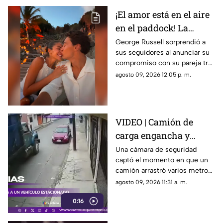
¡El amor está en el aire
en el paddock! La
romántica propuesta
George Russell sorprendió a
sus seguidores al anunciar su
de matrimonio de
compromiso con su pareja tras
George Russell a
más de cinco años juntos
agosto 09, 2026 12:05 p. m.
Carmen Montero
VIDEO | Camión de
carga engancha y
destruye vehículo
Una cámara de seguridad
captó el momento en que un
estacionado
camión arrastró varios metros
a un vehículo estacionado
agosto 09, 2026 11:31 a. m.
0:16