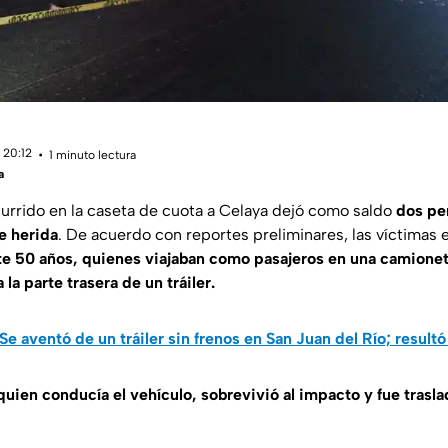
 20:12
1 minuto lectura
a
currido en la caseta de cuota a Celaya dejó como saldo
dos pe
e herida
. De acuerdo con reportes preliminares, las víctimas
 50 años, quienes viajaban como pasajeros en una camionet
la parte trasera de un tráiler.
Se aventó de un tráiler sin frenos en San Juan del Río; resul
, quien conducía el vehículo, sobrevivió al impacto y fue tras