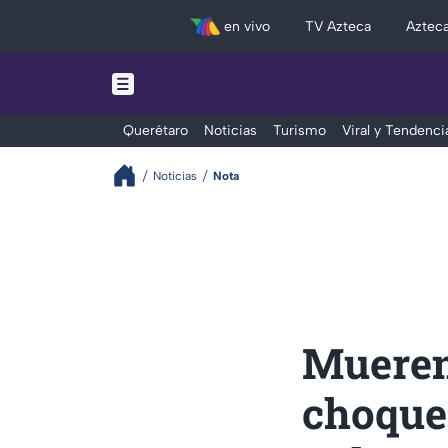
en vivo
TV Azteca
Aztec
Querétaro
Noticias
Turismo
Viral y Tendenci
Noticias
Nota
Mueren 
choque 