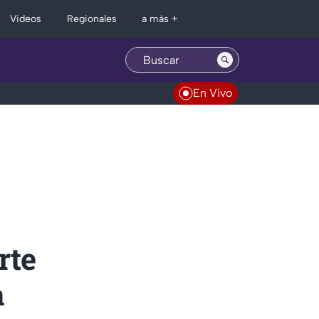
Regionales
Videos
a más +
En Vivo
rte
a