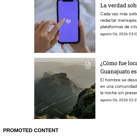
La verdad sobr
coqueteo digit
Cada vez más solte
redactar mensajes,
plataformas de cit
agosto 06, 2026 03:10
¿Cómo fue loc
Guanajuato es
Gorda de Quer
El hombre se desor
en una comunidad 
la noche sin presen
agosto 06, 2026 02:21