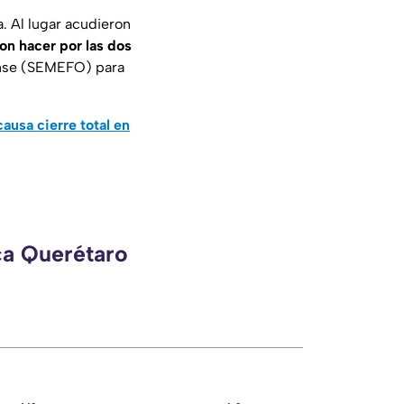
a. Al lugar acudieron
n hacer por las dos
rense (SEMEFO) para
ausa cierre total en
ca Querétaro