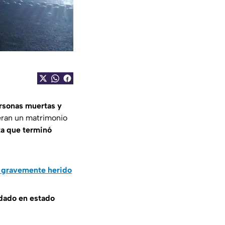
rsonas muertas y
 eran un matrimonio
a que terminó
tó gravemente herido
ladado en estado