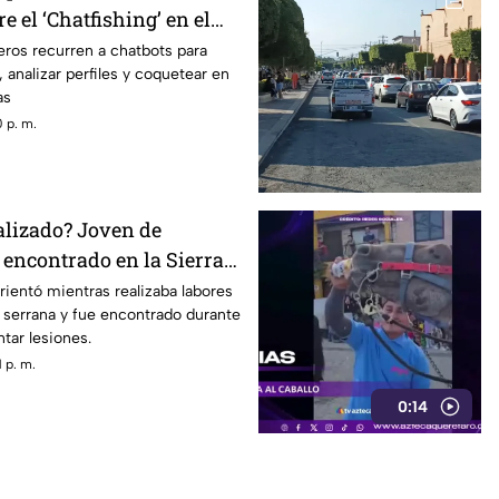
e el ‘Chatfishing’ en el
al
ros recurren a chatbots para
 analizar perfiles y coquetear en
as
 p. m.
alizado? Joven de
 encontrado en la Sierra
étaro
ientó mientras realizaba labores
serrana y fue encontrado durante
tar lesiones.
 p. m.
0:14