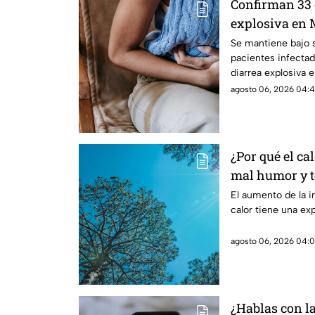
Confirman 33 
explosiva en 
salud emiten
Se mantiene bajo 
pacientes infectad
diarrea explosiva 
agosto 06, 2026 04:4
¿Por qué el ca
mal humor y te
reales de las 
El aumento de la ir
calor tiene una ex
cuerpo
agosto 06, 2026 04:0
¿Hablas con l