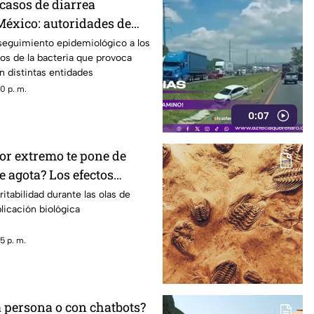
casos de diarrea
México: autoridades de
 recomendaciones
seguimiento epidemiológico a los
os de la bacteria que provoca
en distintas entidades
0 p. m.
0:07
lor extremo te pone de
 agota? Los efectos
altas temperaturas en el
ritabilidad durante las olas de
plicación biológica
5 p. m.
a persona o con chatbots?