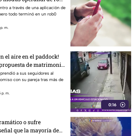
 de una aplicación de
tro a través de una aplicación de
 pero todo terminó en un rob0
 p. m.
en el aire en el paddock!
propuesta de matrimonio
sell a Carmen Montero
prendió a sus seguidores al
omiso con su pareja tras más de
 p. m.
0:16
ramático o sufre
señal que la mayoría de