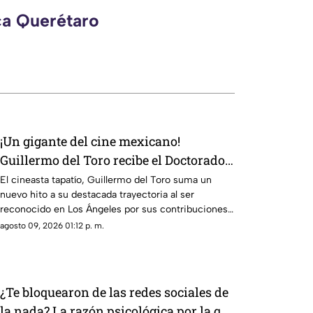
ca Querétaro
¡Un gigante del cine mexicano!
Guillermo del Toro recibe el Doctorado
Honoris Causa en Bellas Artes
El cineasta tapatío, Guillermo del Toro suma un
nuevo hito a su destacada trayectoria al ser
reconocido en Los Ángeles por sus contribuciones
al arte cinematográfico
agosto 09, 2026 01:12 p. m.
¿Te bloquearon de las redes sociales de
la nada? La razón psicológica por la que