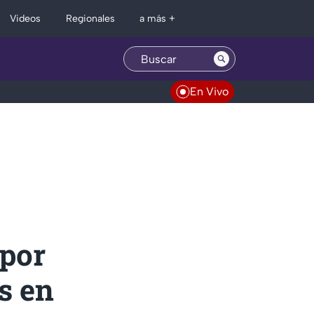
Regionales
Videos
a más +
En Vivo
 por
s en