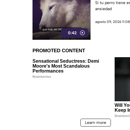
los dueños pas
Si tu perro tiene e
ansiedad
agosto 09, 2026 11:08
0:42