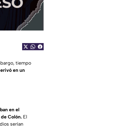
embargo, tiempo
derivó en un
aban en el
 de Colón.
El
dios serían