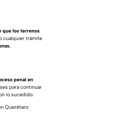
e que los terrenos
o cualquier trámite
onas.
roceso penal en
ses para continuar
on lo sucedido.
 en Querétaro