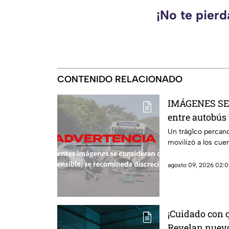
¡No te pier
CONTENIDO RELACIONADO
IMÁGENES SEN
entre autobús 
fatal y nueve 
Un trág1co percanc
movilizó a los cu
agosto 09, 2026 02:0
¡Cuidado con q
Revelan nuev