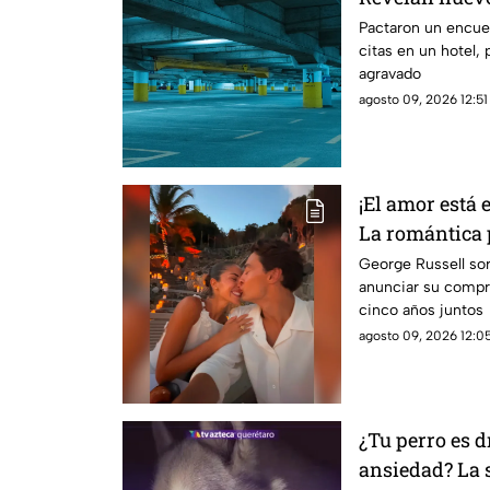
tras conocerse
Pactaron un encuen
citas en un hotel,
citas
agravado
agosto 09, 2026 12:51
¡El amor está 
La romántica 
de George Rus
George Russell sor
anunciar su compr
cinco años juntos
agosto 09, 2026 12:05
¿Tu perro es d
ansiedad? La 