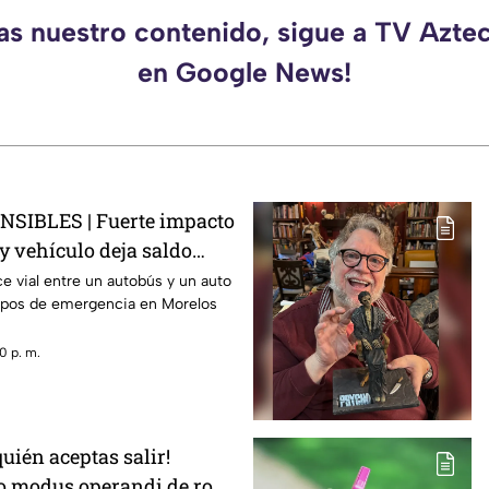
das nuestro contenido, sigue a TV Azte
en Google News!
SIBLES | Fuerte impacto
y vehículo deja saldo
heridos
e vial entre un autobús y un auto
erpos de emergencia en Morelos
0 p. m.
uién aceptas salir!
o modus operandi de rob0