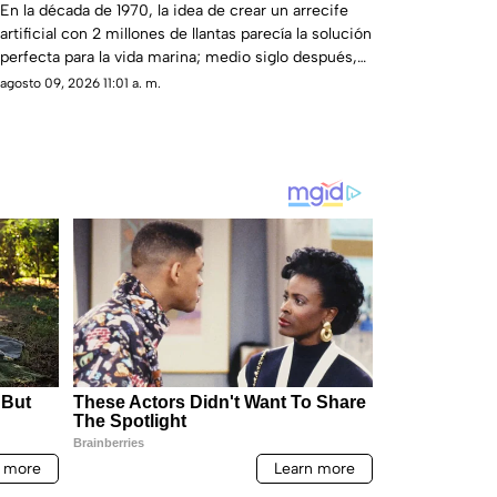
marina; hoy luchan por sacarlas
En la década de 1970, la idea de crear un arrecife
artificial con 2 millones de llantas parecía la solución
perfecta para la vida marina; medio siglo después,
buzos siguen sacándolos del fondo del mar
agosto 09, 2026 11:01 a. m.